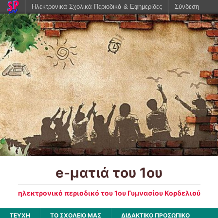
Ηλεκτρονικά Σχολικά Περιοδικά & Εφημερίδες
Σύνδεση
e-ματιά του 1ου
ηλεκτρονικό περιοδικό του 1ου Γυμνασίου Κορδελιού
ΤΕΥΧΗ
ΤΟ ΣΧΟΛΕΙΟ ΜΑΣ
ΔΙΔΑΚΤΙΚΟ ΠΡΟΣΩΠΙΚΟ