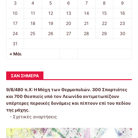
3
4
5
6
7
8
9
10
11
12
13
14
15
16
17
18
19
20
21
22
23
24
25
26
27
28
29
30
31
« Μάι
ΣΑΝ ΣΉΜΕΡΑ
9/8/480 π.Χ:
Η Μάχη των Θερμοπυλών. 300 Σπαρτιάτες
και 700 Θεσπιείς υπό τον Λεωνίδα αντιμετωπίζουν
υπέρτερες περσικές δυνάμεις και πίπτουν επί του πεδίου
της μάχης.
-
Σχετικές αναρτήσεις