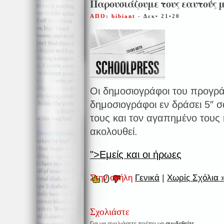
Παρουσιάζουμε τους εαυτούς 
ΑΠΟ: bibiant
- Δεκ• 21•20
Οι δημοσιογράφοι του προγρ
δημοσιογράφοι εν δράσει 5″ 
τους και τον αγαπημένο τους
ακολουθεί.
">Εμείς και οι ήρωες
0
Στην στήλη
Γενικά
|
Χωρίς Σχόλια 
Σχολιάστε
Για να σχολιάσετε πρέπει να
συνδεθείτε
.