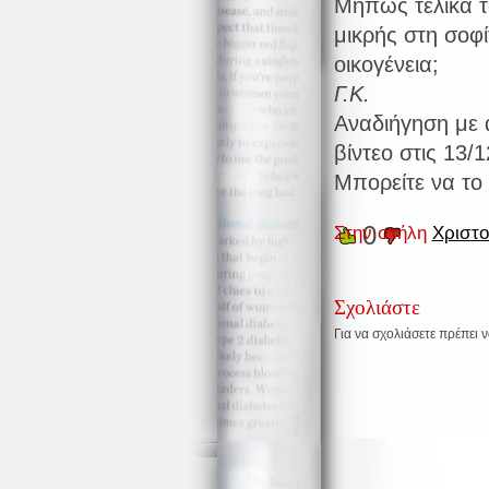
Μήπως τελικά το
μικρής στη σοφ
οικογένεια;
Γ.Κ.
Αναδιήγηση με 
βίντεο στις 13/
Μπορείτε να το
0
Στην στήλη
Χριστο
Σχολιάστε
Για να σχολιάσετε πρέπει 