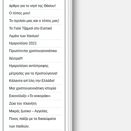
άρθρο για το νησί της Θάσου!
Ο τόπος μου!
Το σχολείο μας και ο τόπος μας!
Το Γιαλί Τζαμισί στο Ενετικό
Λιμάνι των Χανίων!
Ημερολόγιο 2021
Πρωτότυπα χριστουγεννιάτικα
δέντρα!!!
Ημερολόγιο αντίστροφης
μέτρησης για τα Χριστούγεννα!
Κάλαντα απ’όλη την Ελλάδα!
Μια χριστουγεννιάτικη ιστορία
Εικονόλεξο «Το κοκοράκι»
Ζώα του πλανήτη
Μικρές ξωτικο – Αγγελίες
Ποιος παίζει με τα δικαιώματα
των παιδιών;