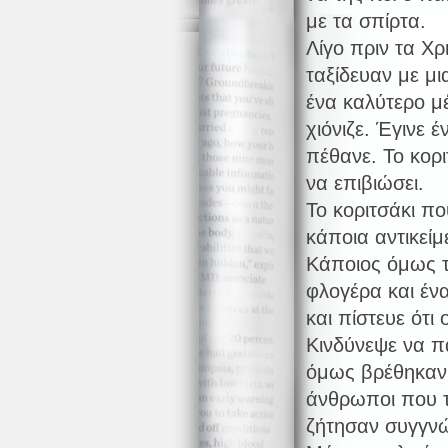
με τα σπίρτα.
Λίγο πριν τα Χρ
ταξίδευαν με μ
ένα καλύτερο μέ
χιόνιζε. Έγινε 
πέθανε. Το κορι
να επιβιώσει.
Το κοριτσάκι πο
κάποια αντικεί
Κάποιος όμως τη
φλογέρα και ένα
και πίστευε ότ
Κινδύνεψε να π
όμως βρέθηκαν 
άνθρωποι που τ
ζήτησαν συγγν