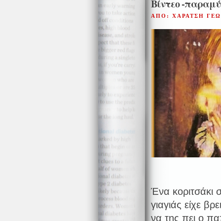
Βίντεο -παραμύ
ΑΠΟ: ΧΑΡΑΤΣΗ ΓΕ
Ένα κοριτσάκι σ
γιαγιάς είχε βρ
να της πει ο πα