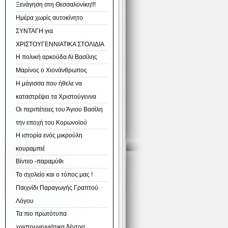
Ξενάγηση στη Θεσσαλονίκη!!!
Ημέρα χωρίς αυτοκίνητο
ΣΥΝΤΑΓΗ για
ΧΡΙΣΤΟΥΓΕΝΝΙΑΤΙΚΑ ΣΤΟΛΙΔΙΑ
Η πολική αρκούδα Αϊ Βασίλης
Μαρίνος ο Χιονάνθρωπος
Η μάγισσα που ήθελε να
καταστρέψει τα Χριστούγεννα
Οι περιπέτειες του Άγιου Βασίλη
την εποχή του Κορωνοϊού
Η ιστορία ενός μικρούλη
κουραμπιέ
Βίντεο -παραμύθι
Το σχολείο και ο τόπος μας !
Παιχνίδι Παραγωγής Γραπτού
Λόγου
Τα πιο πρωτότυπα
χριστουγεννιάτικα δέντρα…