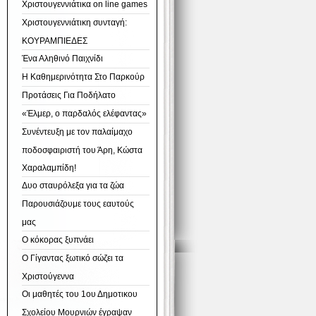
Χριστουγεννιάτικα on line games
Χριστουγεννιάτικη συνταγή:
ΚΟΥΡΑΜΠΙΕΔΕΣ
Ένα Αληθινό Παιχνίδι
Η Καθημερινότητα Στο Παρκούρ
Προτάσεις Για Ποδήλατο
«Έλμερ, ο παρδαλός ελέφαντας»
Συνέντευξη με τον παλαίμαχο
ποδοσφαιριστή του Άρη, Κώστα
Χαραλαμπίδη!
Δυο σταυρόλεξα για τα ζώα
Παρουσιάζουμε τους εαυτούς
μας
Ο κόκορας ξυπνάει
Ο Γίγαντας ξωτικό σώζει τα
Χριστούγεννα
Οι μαθητές του 1ου Δημοτικου
Σχολείου Μουρνιών έγραψαν