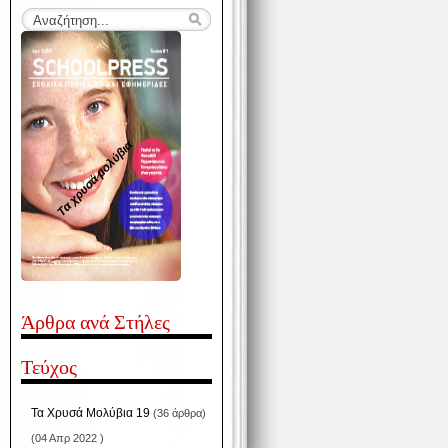
Τα χρυσά μολύβια
Άρθρα ανά Στήλες
Τεύχος
Τα Χρυσά Μολύβια 19
(36 άρθρα)
(04 Απρ 2022 )