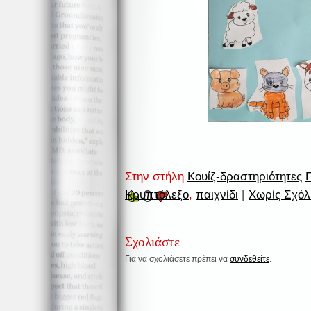
Στην στήλη
Κουίζ-δραστηριότητες
0
Κρυπτόλεξο
,
παιχνίδι
|
Χωρίς Σχόλ
Σχολιάστε
Για να σχολιάσετε πρέπει να
συνδεθείτε
.