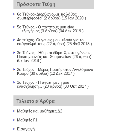
Πρόσφατα Τεύχη
6ο Τεύχος- Διορθώνουμε τις λάθος
συμπεριφορές!
(2 άρθρα) (15 Ιαν 2020 )
5ο Τεύχος - Ο παππούς μου είναι
....εξωγήινος
(3 άρθρα) (04 Δεκ 2019 )
4ο τεύχος- Οι γονείς μου μιλούν για το
επάγγελμά τους
(22 άρθρα) (25 Φεβ 2018 )
3ο Τεύχος - Ήθη και έθιμα Χριστουγέννων,
Πρωτοχρονιάς και Θεοφανείων
(26 άρθρα)
(07 Ιαν 2018 )
2ο Τεύχος - Μέρες Γιορτής στον Αγγλόφωνο
Κόσμο
(30 άρθρα) (12 Δεκ 2017 )
1ο Τεύχος - Η αγαπημένη μου
ενασχόληση...
(20 άρθρα) (30 Οκτ 2017 )
Τελευταία Άρθρα
Μαθητές και μαθήτριες Δ2
Μαθητές Γ1
Εισαγωγή