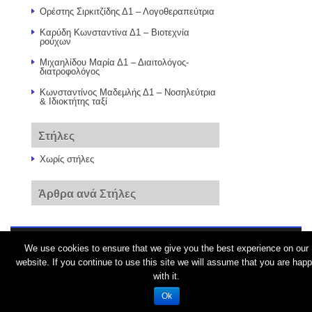
Ορέστης Σιρκιτζίδης Δ1 – Λογοθεραπεύτρια
Καρύδη Κωνσταντίνα Δ1 – Βιοτεχνία
ρούχων
Μιχαηλίδου Μαρία Δ1 – Διαιτολόγος-
διατροφολόγος
Κωνσταντίνος Μαδεμλής Δ1 – Νοσηλεύτρια
& Ιδιοκτήτης ταξί
Στήλες
Χωρίς στήλες
Άρθρα ανά Στήλες
We use cookies to ensure that we give you the best experience on our
© 2026
Το 10ο το καλό…
website. If you continue to use this site we will assume that you are hap
with it.
Ok
Όροι Χρήσης schoolpress.sch.gr
|
Δήλωση προσβασιμότητας