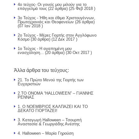
4ο τεύχος- Οι γονείς μου μιλούν για το
επάγγελμά τους
(22 άρθρα) (25 Φεβ 2018 )
3ο Τεύχος - Ήθη και έθιμα Χριστουγέννων,
Πρωτοχρονιάς και Θεοφανείων
(26 άρθρα)
(07 Ιαν 2018 )
2ο Τεύχος - Μέρες Γιορτής στον Αγγλόφωνο
Κόσμο
(30 άρθρα) (12 Δεκ 2017 )
1ο Τεύχος - Η αγαπημένη μου
ενασχόληση...
(20 άρθρα) (30 Οκτ 2017 )
Άλλα άρθρα του τεύχους:
21. Το Πρώτο Μενού της Γιορτής των
Ευχαριστιών
2.ΤΟ ΟΝΟΜΑ “HALLOWEEN” – ΓΙΑΝΝΗΣ
ΡΕΝΝΑΣ
1. Ο ΝΟΕΜΒΡΙΟΣ ΚΑΛΠΑΖΕΙ ΚΑΙ ΤΟ
ΔΕΚΑΤΟ ΓΙΟΡΤΑΖΕΙ!
3. Καταγωγή Halloween – Τσουρπή
Αναστασία & Γεωργιάδης Ανέστης
4. Halloween – Μαρία Γηρούση