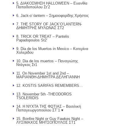
5. ΔΙΑΚΟΣΜΗΣΗ HALLOWEEN – Ευανθία
Παπαδοπούλου Στ’2
6. Jack-o’-lantern – Σημαιοφορίδης Χρήστος
7. THE STORY OF JACK’O’LANTERN-
ΔΗΜΗΤΡΗΣ ΜΥΛΩΝΑΣ ΣΤ2
8. TRICK OR TREAT – Pantelis
Papadopoulos St2′
9. Dia de los Muertos in Mexico – Κατερίνα
Χολερίδου
10. Dia de los muertos – Παναγιώτης
Ντάγκας Στ1
11. On November 1st and 2nd –
ΜΑΡΙΑΝΘΗ-ΔΗΜΗΤΡΑ ΔΕΛΗΓΙΑΝΝΗ
12. KOSTIS SARIFAS REMEMBERS…
13. November 5th -THEODOROS
TSOLERIDIS
14. Η ΝΥΧΤΑ ΤΗΣ ΦΩΤΙΑΣ – Βασιλική
Παπαγεωργοπούλου ΣΤ΄1 ♥
15. Bonfire Night or Guy Fawkes Night –
ΛΥΣΙΜΑΧΟΣ ΜΗΤΣΟΠΟΥΛΟΣ ΣΤ1