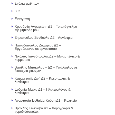
Σχόλια μαθητών
362
Εισαγωγή
Χρυσάνθη Αγραφιώτη Δ1 – Το επάγγελμα
της μητέρας μου
Ξηροπούλου Ξανθούλα Δ2 – Λογίστρια
Παπαδόπουλος Ζαχαρίας Δ2 –
Εργαζόμενος σε εργοστάσιο
Νικόλας Γιαννόπουλος Δ2 – Μπαρ τέντερ &
κομμώτρια
Βασίλης Μπακόλας – Δ2 – Υπάλληλος σε
βιοτεχνία ρούχων
Καραμιχαήλ Ζωή Δ2 – Κρεοπώλης &
λογίστρια
Ευδοκία Μαρία Δ1 – Ηλεκτρολόγος &
λογίστρια
Αναστασία-Ευθαλία Κούση Δ1 – Κυλικείο
Ηρακλής Γελενάβα Δ1 – Χορογράφοι &
χοροδιδάσκαλοι