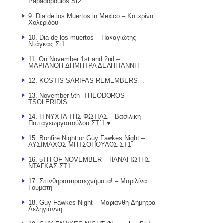
Papadopoulos St2′
9. Dia de los Muertos in Mexico – Κατερίνα
Χολερίδου
10. Dia de los muertos – Παναγιώτης
Ντάγκας Στ1
11. On November 1st and 2nd –
ΜΑΡΙΑΝΘΗ-ΔΗΜΗΤΡΑ ΔΕΛΗΓΙΑΝΝΗ
12. KOSTIS SARIFAS REMEMBERS…
13. November 5th -THEODOROS
TSOLERIDIS
14. Η ΝΥΧΤΑ ΤΗΣ ΦΩΤΙΑΣ – Βασιλική
Παπαγεωργοπούλου ΣΤ΄1 ♥
15. Bonfire Night or Guy Fawkes Night –
ΛΥΣΙΜΑΧΟΣ ΜΗΤΣΟΠΟΥΛΟΣ ΣΤ1
16. 5TH OF NOVEMBER – ΠΑΝΑΓΙΩΤΗΣ
ΝΤΑΓΚΑΣ ΣΤ1
17. Σπινθηροπυροτεχνήματα! – Μαριλίνα
Γουμάτη
18. Guy Fawkes Night – Μαριάνθη-Δήμητρα
Δεληγιάννη