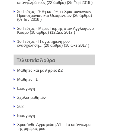
επάγγελμά τους
(22 άρθρα) (25 Φεβ 2018 )
3ο Τεύχος - Ήθη και έθιμα Χριστουγέννων,
Πρωτοχρονιάς και Θεοφανείων
(26 άρθρα)
(07 Ιαν 2018 )
2ο Τεύχος - Μέρες Γιορτής στον Αγγλόφωνο
Κόσμο
(30 άρθρα) (12 Δεκ 2017 )
1ο Τεύχος - Η αγαπημένη μου
ενασχόληση...
(20 άρθρα) (30 Οκτ 2017 )
Τελευταία Άρθρα
Μαθητές και μαθήτριες Δ2
Μαθητές Γ1
Εισαγωγή
Σχόλια μαθητών
362
Εισαγωγή
Χρυσάνθη Αγραφιώτη Δ1 – Το επάγγελμα
της μητέρας μου