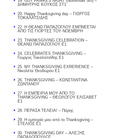
19. GUY FAWKΕS NIGHT (November 5th) –
ΔΗΜΗΤΡΗΣ ΚΟΥΚΟΣ ΣΤ1
20. Happy Thanksgiving day – ΓΙΩΡΓΟΣ
ΤΟΚΑΛΑΤΣΙΔΗΣ
22. Η ΘΕΑΝΩ ΠΑΠΑΖΟΓΛΟΥ ΕΜΠΝΕΕΤΑΙ
ΑΠΟ ΤΙΣ ΓΙΟΡΤΕΣ ΤΟΥ ΝΟΕΜΒΡΗ
23. THANKSGIVING CELEBRATION –
ΘΕΑΝΩ ΠΑΠΑΖΟΓΛΟΥ Ε1
24. CELEBRATES THANKSGIVING –
Γιώργος Τοκαλατσίδης E1
25. MY THANKSGIVING EXRERIENCE –
Νικολέτα Θεοδώρου Ε1
26. THANΚSGIVING – ΚΩΝΣΤΑΝΤΙΝΑ
ΖΩΝΤΑΝΟΥ
27. Η ΕΜΠΕΙΡΙΑ ΜΟΥ ΑΠΟ ΤΟ
THANKSGIVING – ΘΕΟΛΟΓΟΥ ΕΛΙΣΑΒΕΤ
Ε1
28. ΠΕΡΑΣΑ ΤΕΛΕΙΑ! – Πάρης
29. Η εμπειρία μου από το Thanksgiving –
ΣΤΕΛΙΟΣ Ε1
30. THANKSGIVING DAY – ΑΛΕΞΗΣ
ΠΑΠΑΔΟΠΟΥΛΟΣ