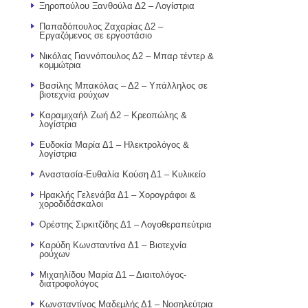
Ξηροπούλου Ξανθούλα Δ2 – Λογίστρια
Παπαδόπουλος Ζαχαρίας Δ2 –
Εργαζόμενος σε εργοστάσιο
Νικόλας Γιαννόπουλος Δ2 – Μπαρ τέντερ &
κομμώτρια
Βασίλης Μπακόλας – Δ2 – Υπάλληλος σε
βιοτεχνία ρούχων
Καραμιχαήλ Ζωή Δ2 – Κρεοπώλης &
λογίστρια
Ευδοκία Μαρία Δ1 – Ηλεκτρολόγος &
λογίστρια
Αναστασία-Ευθαλία Κούση Δ1 – Κυλικείο
Ηρακλής Γελενάβα Δ1 – Χορογράφοι &
χοροδιδάσκαλοι
Ορέστης Σιρκιτζίδης Δ1 – Λογοθεραπεύτρια
Καρύδη Κωνσταντίνα Δ1 – Βιοτεχνία
ρούχων
Μιχαηλίδου Μαρία Δ1 – Διαιτολόγος-
διατροφολόγος
Κωνσταντίνος Μαδεμλής Δ1 – Νοσηλεύτρια