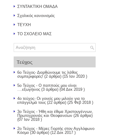
ΣΥΝΤΑΚΤΙΚΗ ΟΜΑΔΑ
Σχολικός κανονισμός
ΤΕΥΧΗ
ΤΟ ΣΧΟΛΕΙΟ ΜΑΣ
Τεύχος
6ο Τεύχος- Διορθώνουμε τις λάθος
συμπεριφορές!
(2 άρθρα) (15 Ιαν 2020 )
5ο Τεύχος - Ο παππούς μου είναι
....εξωγήινος
(3 άρθρα) (04 Δεκ 2019 )
4ο τεύχος- Οι γονείς μου μιλούν για το
επάγγελμά τους
(22 άρθρα) (25 Φεβ 2018 )
3ο Τεύχος - Ήθη και έθιμα Χριστουγέννων,
Πρωτοχρονιάς και Θεοφανείων
(26 άρθρα)
(07 Ιαν 2018 )
2ο Τεύχος - Μέρες Γιορτής στον Αγγλόφωνο
Κόσμο
(30 άρθρα) (12 Δεκ 2017 )