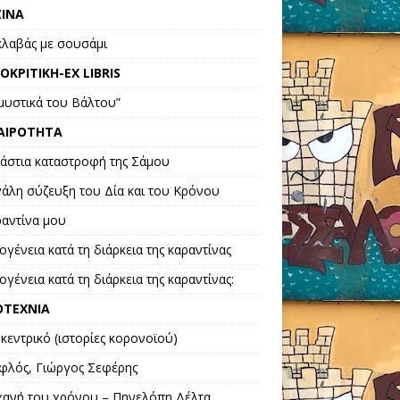
ZINA
λαβάς με σουσάμι
ΙΟΚΡΙΤΙΚΗ-EX LIBRIS
 μυστικά του Βάλτου”
ΑΙΡΟΤΗΤΑ
ράστια καταστροφή της Σάμου
γάλη σύζευξη του Δία και του Κρόνου
ραντίνα μου
ογένεια κατά τη διάρκεια της καραντίνας
ογένεια κατά τη διάρκεια της καραντίνας:
ΟΤΕΧΝΙΑ
κεντρικό (ιστορίες κορονoϊού)
φλός, Γιώργος Σεφέρης
χανή του χρόνου – Πηνελόπη Δέλτα