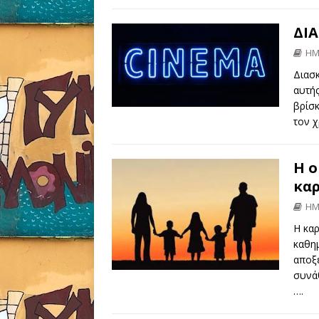
ΔΙ
ΗΜ
Διασκ
αυτή
βρίσκ
τον χ
Η ο
καρ
ΗΜ
Η καρ
καθη
αποξέ
συνάθ
….