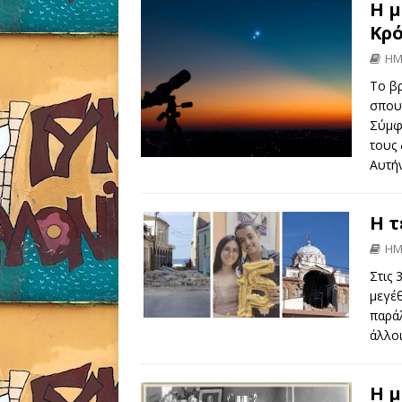
Η μ
Κρ
ΗΜ
Το β
σπουδ
Σύμφ
τους 
Αυτή
Η τ
ΗΜ
Στις 
μεγέθ
παράλ
άλλοι
Η μ