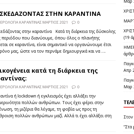
Μαρ 
ΧΡΙΣ
ΑΣΚΕΔΑΖΟΝΤΑΣ ΣΤΗΝ ΚΑΡΑΝΤΙΝΑ
ΜΑΡΤ
ΕΡΟΛΟΓΙΑ ΚΑΡΑΝΤΙΝΑΣ ΜΑΡΤΙΟΣ 2021
0
ΧΡΙΣ
εδάζοντας στην καραντίνα Κατά τη διάρκεια της δύσκολης
(19 ά
ς περιόδου που διανύουμε, όπου όλος ο πλανήτης
εται σε καραντίνα, είναι σημαντικό να οργανώνουμε έτσι
ΗΜΕΡ
ρόνο μας, ώστε να τον περνάμε δημιουργικά και να
….
άρθρα
Παγκ
ικογένεια κατά τη διάρκεια της
Απρ 
αντίνας:
Παγκ
Μαρ 
ΕΡΟΛΟΓΙΑ ΚΑΡΑΝΤΙΝΑΣ ΜΑΡΤΙΟΣ 2021
0
αντίνα ή lockdown ή εγκλεισμός έχει αλλάξει την
ΤΕΛ
μερινότητα πολλών ανθρώπων. Τους έχει φέρει στην
νωση, τη μιζέρια θα λέγαμε, τη φοβία ως προς τη
ροιση πολλών ανθρώπων μαζί. Αλλά τι έχει αλλάξει στη
Στον 
“Στα