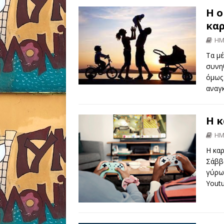
Η ο
καρ
ΗΜ
Τα μέ
συνηθ
όμως 
αναγκ
Η κ
ΗΜ
Η καρ
Σάββ
γύρω 
Yout