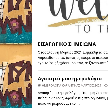
ΕΙΣΑΓΩΓΙΚΟ ΣΗΜΕΙΩΜΑ
Θεσσαλονίκη Μάρτιος 2021 Συμμαθητές, σας 
Απροειδοποίητο, (όπως ας πούμε οι περισσό
έχουν ίσως ξεχάσει . Λοιπόν, ας ξανασυστ
Αγαπητό µου ημερολόγιο
ΗΜΕΡΟΛΟΓΙΑ ΚΑΡΑΝΤΙΝΑΣ ΜΑΡΤΙΟΣ 2021
Αγαπητό µου ημερολόγιο , Πείραμα; Στο άκο
πείραμα δηλαδή; Αφού εμείς στο δημοτικό, µ
πολύ να µετρούσαµε το
….