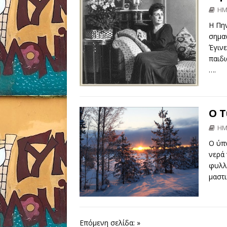
ΗΜ
Η Πη
σημαν
Έγινε
παιδι
….
Ο Τ
ΗΜ
Ο ύπν
νερά 
φυλλ
μαστ
Επόμενη σελίδα: »