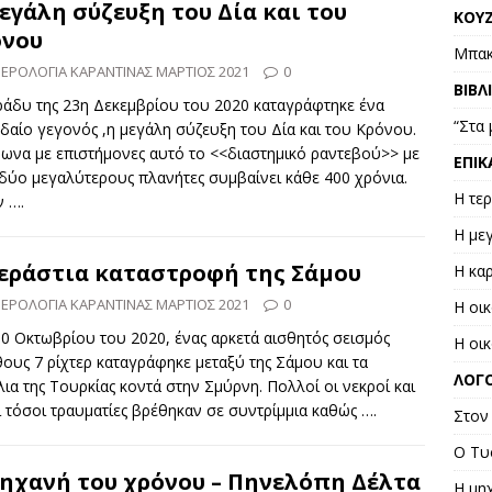
εγάλη σύζευξη του Δία και του
KOY
όνου
Μπακ
ΕΡΟΛΟΓΙΑ ΚΑΡΑΝΤΙΝΑΣ ΜΑΡΤΙΟΣ 2021
0
ΒΙΒΛ
ράδυ της 23η Δεκεμβρίου του 2020 καταγράφτηκε ένα
“Στα
αίο γεγονός ,η μεγάλη σύζευξη του Δία και του Κρόνου.
ωνα με επιστήμονες αυτό το <<διαστημικό ραντεβού>> με
ΕΠΙΚ
δύο μεγαλύτερους πλανήτες συμβαίνει κάθε 400 χρόνια.
Η τε
ν
….
Η με
εράστια καταστροφή της Σάμου
Η κα
ΕΡΟΛΟΓΙΑ ΚΑΡΑΝΤΙΝΑΣ ΜΑΡΤΙΟΣ 2021
0
Η οικ
30 Οκτωβρίου του 2020, ένας αρκετά αισθητός σεισμός
Η οικ
ους 7 ρίχτερ καταγράφηκε μεταξύ της Σάμου και τα
ΛΟΓ
ια της Τουρκίας κοντά στην Σμύρνη. Πολλοί οι νεκροί και
 τόσοι τραυματίες βρέθηκαν σε συντρίμμια καθώς
….
Στον 
Ο Τυ
ηχανή του χρόνου – Πηνελόπη Δέλτα
Η μη