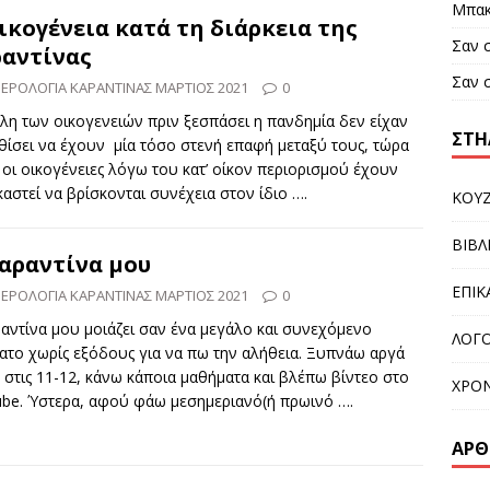
Μπακ
ικογένεια κατά τη διάρκεια της
Σαν 
αντίνας
Σαν 
ΕΡΟΛΟΓΙΑ ΚΑΡΑΝΤΙΝΑΣ ΜΑΡΤΙΟΣ 2021
0
λη των οικογενειών πριν ξεσπάσει η πανδημία δεν είχαν
ΣΤΉ
ίσει να έχουν μία τόσο στενή επαφή μεταξύ τους, τώρα
οι οικογένειες λόγω του κατ’ οίκον περιορισμού έχουν
αστεί να βρίσκονται συνέχεια στον ίδιο
….
KOYZ
ΒΙΒΛ
αραντίνα μου
ΕΠΙΚ
ΕΡΟΛΟΓΙΑ ΚΑΡΑΝΤΙΝΑΣ ΜΑΡΤΙΟΣ 2021
0
αντίνα μου μοιάζει σαν ένα μεγάλο και συνεχόμενο
ΛΟΓΟ
ατο χωρίς εξόδους για να πω την αλήθεια. Ξυπνάω αργά
στις 11-12, κάνω κάποια μαθήματα και βλέπω βίντεο στο
ΧΡΟΝ
ube. Ύστερα, αφού φάω μεσημεριανό(ή πρωινό
….
ΆΡΘ