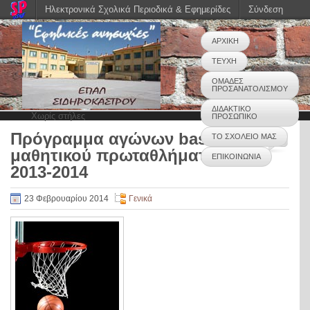
Ηλεκτρονικά Σχολικά Περιοδικά & Εφημερίδες
Σύνδεση
ΑΡΧΙΚΗ
ΤΕΥΧΗ
ΟΜΑΔΕΣ
ΠΡΟΣΑΝΑΤΟΛΙΣΜΟΥ
ΔΙΔΑΚΤΙΚΟ
Χωρίς στήλες
ΠΡΟΣΩΠΙΚΟ
Πρόγραμμα αγώνων basket
ΤΟ ΣΧΟΛΕΙΟ ΜΑΣ
0
μαθητικού πρωταθλήματος
ΕΠΙΚΟΙΝΩΝΙΑ
2013-2014
23 Φεβρουαρίου 2014
Γενικά