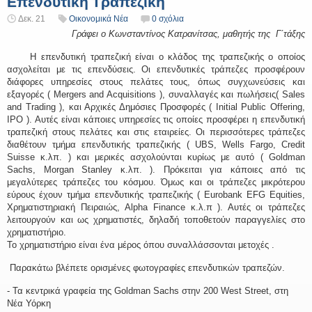
Επενδυτική Τραπεζική
Δεκ. 21
Οικονομικά Νέα
0 σχόλια
Γράφει ο Κωνσταντίνος Κατρανίτσας, μαθητής της Γ΄τάξης
Η επενδυτική τραπεζική είναι ο κλάδος της τραπεζικής ο οποίος
ασχολείται με τις επενδύσεις. Οι επενδυτικές τράπεζες προσφέρουν
διάφορες υπηρεσίες στους πελάτες τους, όπως συγχωνεύσεις και
εξαγορές ( Mergers and Acquisitions ), συναλλαγές και πωλήσεις( Sales
and Trading ), και Αρχικές Δημόσιες Προσφορές ( Initial Public Offering,
IPO ). Αυτές είναι κάποιες υπηρεσίες τις οποίες προσφέρει η επενδυτική
τραπεζική στους πελάτες και στις εταιρείες. Οι περισσότερες τράπεζες
διαθέτουν τμήμα επενδυτικής τραπεζικής ( UBS, Wells Fargo, Credit
Suisse κ.λπ. ) και μερικές ασχολούνται κυρίως με αυτό ( Goldman
Sachs, Morgan Stanley κ.λπ. ). Πρόκειται για κάποιες από τις
μεγαλύτερες τράπεζες του κόσμου. Όμως και οι τράπεζες μικρότερου
εύρους έχουν τμήμα επενδυτικής τραπεζικής ( Eurobank EFG Equities,
Χρηματιστηριακή Πειραιώς, Alpha Finance κ.λ.π ). Αυτές οι τράπεζες
λειτουργούν και ως χρηματιστές, δηλαδή τοποθετούν παραγγελίες στο
χρηματιστήριο.
Το χρηματιστήριο είναι ένα μέρος όπου συναλλάσσονται μετοχές .
Παρακάτω βλέπετε ορισμένες φωτογραφίες επενδυτικών τραπεζών.
- Τα κεντρικά γραφεία της Goldman Sachs στην 200 West Street, στη
Νέα Υόρκη