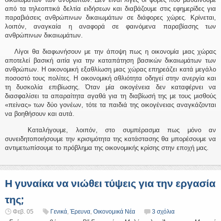
από τα τηλεοπτικά δελτία ειδήσεων και διαβάζουμε στις εφημερίδες για
παραβιάσεις ανθρώπινων δικαιωμάτων σε διάφορες χώρες. Κρίνεται,
λοιπόν, αναγκαία η αναφορά σε φαινόμενα παραβίασης των
ανθρώπινων δικαιωμάτων.
Λίγοι θα διαφωνήσουν με την άποψη πως η οικονομία μιας χώρας
αποτελεί βασική αιτία για την καταπάτηση βασικών δικαιωμάτων των
ανθρώπων. Η οικονομική εξαθλίωση μιας χώρας επηρεάζει κατά μεγάλο
ποσοστό τους πολίτες. Η οικονομική αθλιότητα οδηγεί στην ανεργία και
τη δυσκολία επιβίωσης. Όταν μία οικογένεια δεν καταφέρνει να
διασφαλίσει τα απαραίτητα αγαθά για τη διαβίωσή της με τους μισθούς
«πείνας» των δύο γονέων, τότε τα παιδιά της οικογένειας αναγκάζονται
να βοηθήσουν και αυτά.
Καταλήγουμε, λοιπόν, στο συμπέρασμα πως μόνο αν
συνειδητοποιήσουμε την κρισιμότητα της κατάστασης θα μπορέσουμε να
αντιμετωπίσουμε το πρόβλημα της οικονομικής κρίσης στην εποχή μας.
Η γυναίκα να νιώθει τύψεις για την εργασία
της;
Φεβ. 05
Γενικά
,
Έρευνα
,
Οικονομικά Νέα
3 σχόλια