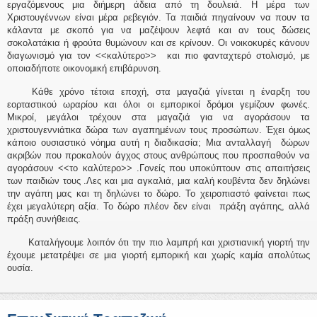
εργαζόμενους μια διήμερη άδεια από τη δουλειά. Η μέρα των
Χριστουγέννων είναι μέρα ρεβεγιόν. Τα παιδιά πηγαίνουν να πουν τα
κάλαντα με σκοπό για να μαζέψουν λεφτά και αν τους δώσεις
σοκολατάκια ή φρούτα θυμώνουν και σε κρίνουν. Οι νοικοκυρές κάνουν
διαγωνισμό για τον <<καλύτερο>> και πιο φανταχτερό στολισμό, με
οποιαδήποτε οικονομική επιβάρυνση.
Κάθε χρόνο τέτοια εποχή, στα μαγαζιά γίνεται η έναρξη του
εορταστικού ωραρίου και όλοι οι εμπορικοί δρόμοι γεμίζουν φωνές.
Μικροί, μεγάλοι τρέχουν στα μαγαζιά για να αγοράσουν τα
χριστουγεννιάτικα δώρα των αγαπημένων τους προσώπων. Έχει όμως
κάποιο ουσιαστικό νόημα αυτή η διαδικασία; Μια ανταλλαγή δώρων
ακριβών που προκαλούν άγχος στους ανθρώπους που προσπαθούν να
αγοράσουν <<το καλύτερο>> .Γονείς που υποκύπτουν στις απαιτήσεις
των παιδιών τους .Λες και μια αγκαλιά, μια καλή κουβέντα δεν δηλώνει
την αγάπη μας και τη δηλώνει το δώρο. Το χειροπιαστό φαίνεται πως
έχει μεγαλύτερη αξία. Το δώρο πλέον δεν είναι πράξη αγάπης, αλλά
πράξη συνήθειας.
Καταλήγουμε λοιπόν ότι την πιο λαμπρή και χριστιανική γιορτή την
έχουμε μετατρέψει σε μια γιορτή εμπορική και χωρίς καμία απολύτως
ουσία.