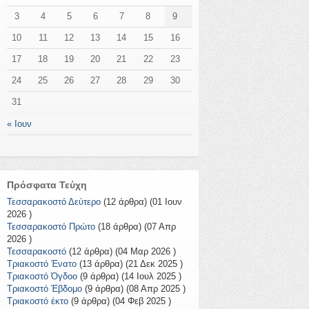
3
4
5
6
7
8
9
10
11
12
13
14
15
16
17
18
19
20
21
22
23
24
25
26
27
28
29
30
31
« Ιουν
Πρόσφατα Τεύχη
Τεσσαρακοστό Δεύτερο
(12 άρθρα) (01 Ιουν
2026 )
Τεσσαρακοστό Πρώτο
(18 άρθρα) (07 Απρ
2026 )
Τεσσαρακοστό
(12 άρθρα) (04 Μαρ 2026 )
Τριακοστό Ένατο
(13 άρθρα) (21 Δεκ 2025 )
Τριακοστό Όγδοο
(9 άρθρα) (14 Ιουλ 2025 )
Τριακοστό Έβδομο
(9 άρθρα) (08 Απρ 2025 )
Τριακοστό έκτο
(9 άρθρα) (04 Φεβ 2025 )