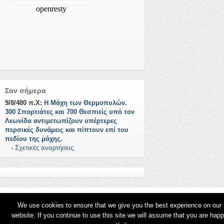
Σαν σήμερα
9/8/480 π.Χ:
Η Μάχη των Θερμοπυλών.
300 Σπαρτιάτες και 700 Θεσπιείς υπό τον
Λεωνίδα αντιμετωπίζουν υπέρτερες
περσικές δυνάμεις και πίπτουν επί του
πεδίου της μάχης.
-
Σχετικές αναρτήσεις
We use cookies to ensure that we give you the best experience on our
website. If you continue to use this site we will assume that you are hap
© 2026
Φωτεινές Σελίδες
.