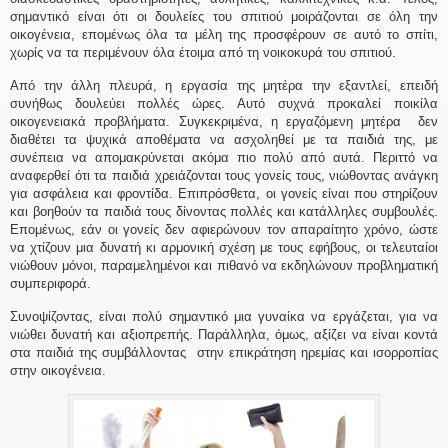
σημαντικό είναι ότι οι δουλείες του σπιτιού μοιράζονται σε όλη την
οικογένεια, επομένως όλα τα μέλη της προσφέρουν σε αυτό το σπίτι,
χωρίς να τα περιμένουν όλα έτοιμα από τη νοικοκυρά του σπιτιού.
Από την άλλη πλευρά, η εργασία της μητέρα την εξαντλεί, επειδή
συνήθως δουλεύει πολλές ώρες. Αυτό συχνά προκαλεί ποικίλα
οικογενειακά προβλήματα. Συγκεκριμένα, η εργαζόμενη μητέρα δεν
διαθέτει τα ψυχικά αποθέματα να ασχοληθεί με τα παιδιά της, με
συνέπεια να απομακρύνεται ακόμα πιο πολύ από αυτά. Περιττό να
αναφερθεί ότι τα παιδιά χρειάζονται τους γονείς τους, νιώθοντας ανάγκη
για ασφάλεια και φροντίδα. Επιπρόσθετα, οι γονείς είναι που στηρίζουν
και βοηθούν τα παιδιά τους δίνοντας πολλές και κατάλληλες συμβουλές.
Επομένως, εάν οι γονείς δεν αφιερώνουν τον απαραίτητο χρόνο, ώστε
να χτίζουν μια δυνατή κι αρμονική σχέση με τους εφήβους, οι τελευταίοι
νιώθουν μόνοι, παραμελημένοι και πιθανό να εκδηλώνουν προβληματική
συμπεριφορά.
Συνοψίζοντας, είναι πολύ σημαντικό μια γυναίκα να εργάζεται, για να
νιώθει δυνατή και αξιοπρεπής. Παράλληλα, όμως, αξίζει να είναι κοντά
στα παιδιά της συμβάλλοντας στην επικράτηση ηρεμίας και ισορροπίας
στην οικογένεια.