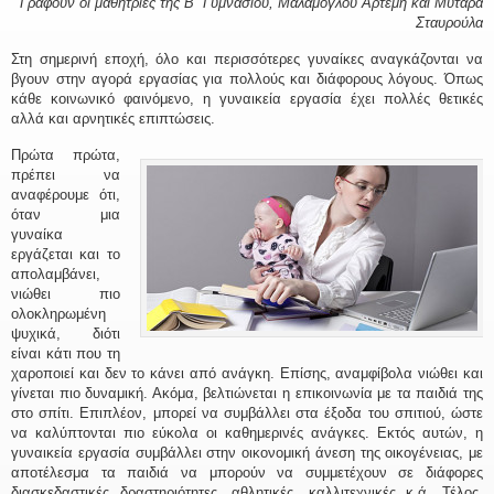
Γράφουν οι μαθήτριες της Β” Γυμνασίου, Μαλάμογλου Άρτεμη και Μυταρά
Σταυρούλα
Στη σημερινή εποχή, όλο και περισσότερες γυναίκες αναγκάζονται να
βγουν στην αγορά εργασίας για πολλούς και διάφορους λόγους. Όπως
κάθε κοινωνικό φαινόμενο, η γυναικεία εργασία έχει πολλές θετικές
αλλά και αρνητικές επιπτώσεις.
Πρώτα πρώτα,
πρέπει να
αναφέρουμε ότι,
όταν μια
γυναίκα
εργάζεται και το
απολαμβάνει,
νιώθει πιο
ολοκληρωμένη
ψυχικά, διότι
είναι κάτι που τη
χαροποιεί και δεν το κάνει από ανάγκη. Επίσης, αναμφίβολα νιώθει και
γίνεται πιο δυναμική. Ακόμα, βελτιώνεται η επικοινωνία με τα παιδιά της
στο σπίτι. Επιπλέον, μπορεί να συμβάλλει στα έξοδα του σπιτιού, ώστε
να καλύπτονται πιο εύκολα οι καθημερινές ανάγκες. Εκτός αυτών, η
γυναικεία εργασία συμβάλλει στην οικονομική άνεση της οικογένειας, με
αποτέλεσμα τα παιδιά να μπορούν να συμμετέχουν σε διάφορες
διασκεδαστικές δραστηριότητες, αθλητικές, καλλιτεχνικές κ.ά. Τέλος,