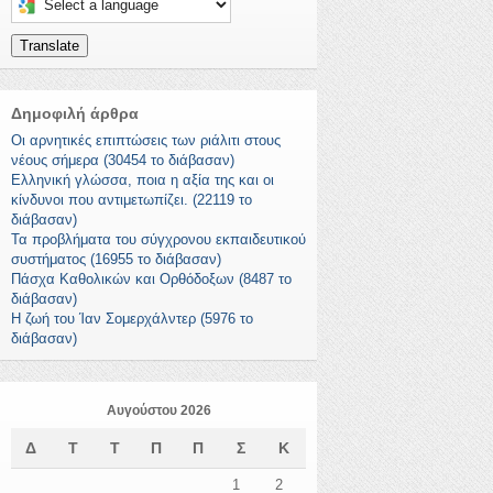
Translate
Δημοφιλή άρθρα
Οι αρνητικές επιπτώσεις των ριάλιτι στους
νέους σήμερα (30454 το διάβασαν)
Ελληνική γλώσσα, ποια η αξία της και οι
κίνδυνοι που αντιμετωπίζει. (22119 το
διάβασαν)
Τα προβλήματα του σύγχρονου εκπαιδευτικού
συστήματος (16955 το διάβασαν)
Πάσχα Καθολικών και Ορθόδοξων (8487 το
διάβασαν)
Η ζωή του Ίαν Σομερχάλντερ (5976 το
διάβασαν)
Αυγούστου 2026
Δ
Τ
Τ
Π
Π
Σ
Κ
1
2