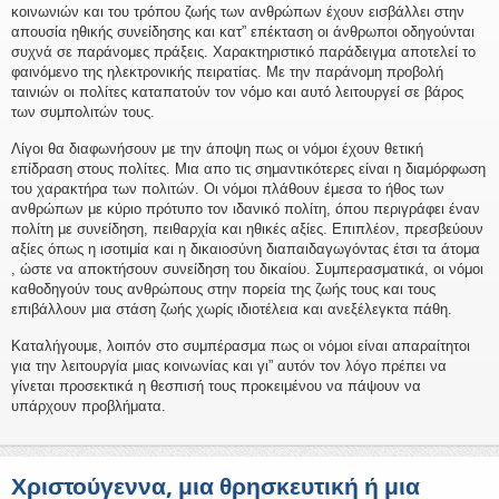
κοινωνιών και του τρόπου ζωής των ανθρώπων έχουν εισβάλλει στην
απουσία ηθικής συνείδησης και κατ” επέκταση οι άνθρωποι οδηγούνται
συχνά σε παράνομες πράξεις. Χαρακτηριστικό παράδειγμα αποτελεί το
φαινόμενο της ηλεκτρονικής πειρατίας. Με την παράνομη προβολή
ταινιών οι πολίτες καταπατούν τον νόμο και αυτό λειτουργεί σε βάρος
των συμπολιτών τους.
Λίγοι θα διαφωνήσουν με την άποψη πως οι νόμοι έχουν θετική
επίδραση στους πολίτες. Μια απο τις σημαντικότερες είναι η διαμόρφωση
του χαρακτήρα των πολιτών. Οι νόμοι πλάθουν έμεσα το ήθος των
ανθρώπων με κύριο πρότυπο τον ιδανικό πολίτη, όπου περιγράφει έναν
πολίτη με συνείδηση, πειθαρχία και ηθικές αξίες. Επιπλέον, πρεσβεύουν
αξίες όπως η ισοτιμία και η δικαιοσύνη διαπαιδαγωγόντας έτσι τα άτομα
, ώστε να αποκτήσουν συνείδηση του δικαίου. Συμπερασματικά, οι νόμοι
καθοδηγούν τους ανθρώπους στην πορεία της ζωής τους και τους
επιβάλλουν μια στάση ζωής χωρίς ιδιοτέλεια και ανεξέλεγκτα πάθη.
Καταλήγουμε, λοιπόν στο συμπέρασμα πως οι νόμοι είναι απαραίτητοι
για την λειτουργία μιας κοινωνίας και γι” αυτόν τον λόγο πρέπει να
γίνεται προσεκτικά η θεσπισή τους προκειμένου να πάψουν να
υπάρχουν προβλήματα.
Χριστούγεννα, μια θρησκευτική ή μια