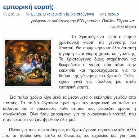
εμπορική εορτή;
Δεκ. 16
Έθιμα
,
Οικονομικά Νέα
,
Χριστούγεννα
1 σχόλιο
γράφουν οι μαθήτριες της Β΄Γυμνασίου, Παύλου Πέρσα και
Παύλου
Μαρία
Τα Χριστούγεννα είναι η ετήσια
χριστιανική γιορτή της γέννησης του
Χριστού. Θα συμφωνήσουμε όλοι ότι αυτή
η γιορτή είναι γιορτή χαράς και γαλήνης.
Τα Χριστούγεννα όμως σταμάτησαν να
θεωρούνται η γιορτή που πάμε στην
εκκλησία και προσευχόμαστε για το
θαύμα της γέννησης του Χριστού. Πλέον
έχουν γίνει για πολλούς μια απλά
εμπορική γιορτή.
Στα παλιά χρόνια λίγο μετά τα μεσάνυχτα οι εκκλησίες γέμιζαν από
πιστούς. Τα παιδιά έβγαιναν πρωί πρωί την παραμονή να πούνε τα
κάλαντα και οι νοικοκυρές κάθε σπιτιού τους μοίραζαν φρούτα ή
σοκολατάκια. Όλοι ήταν χαρούμενοι για τα οικογενειακό τραπέζι που
ήταν ευκαιρία να ξαναβρεθούν όλοι μαζί.
Πλέον για τους περισσότερους τα Χριστούγεννα σημαίνουν κάτι άλλο
.Για τα παιδιά είναι απλά οι διακοπές του σχολείου και για τους