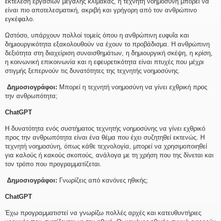
εκτέλεση εργασιών μεγάλης κλίμακας, η τεχνητή νοημοσύνη μπορεί να
είναι πιο αποτελεσματική, ακριβή και γρήγορη από τον ανθρώπινο
εγκέφαλο.
Ωστόσο, υπάρχουν πολλοί τομείς όπου η ανθρώπινη ευφυΐα και
δημιουργικότητα εξακολουθούν να έχουν το προβάδισμα. Η ανθρώπινη
δεξιότητα στη διαχείριση συναισθημάτων, η δημιουργική σκέψη, η κρίση,
η κοινωνική επικοινωνία και η εφευρετικότητα είναι πτυχές που μέχρι
στιγμής ξεπερνούν τις δυνατότητες της τεχνητής νοημοσύνης.
Δημοσιογράφοι:
Μπορεί η τεχνητή νοημοσύνη να γίνει εχθρική προς
την ανθρωπότητα;
ChatGPT
Η δυνατότητα ενός συστήματος τεχνητής νοημοσύνης να γίνει εχθρικό
προς την ανθρωπότητα είναι ένα θέμα που έχει συζητηθεί εκτενώς. Η
τεχνητή νοημοσύνη, όπως κάθε τεχνολογία, μπορεί να χρησιμοποιηθεί
για καλούς ή κακούς σκοπούς, ανάλογα με τη χρήση που της δίνεται και
τον τρόπο που προγραμματίζεται.
Δημοσιογράφοι:
Γνωρίζεις από κανόνες ηθικής;
ChatGPT
Έχω προγραμματιστεί να γνωρίζω πολλές αρχές και κατευθυντήριες