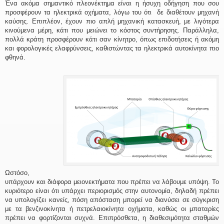
Ένα ακόμα σημαντικό πλεονέκτημα είναι η ήσυχη οδήγηση που σου
προσφέρουν τα ηλεκτρικά οχήματα, λόγω του ότι δε διαθέτουν μηχανή
καύσης. Επιπλέον, έχουν πιο απλή μηχανική κατασκευή, με λιγότερα
κινούμενα μέρη, κάτι που μειώνει το κόστος συντήρησης. Παράλληλα,
πολλά κράτη προσφέρουν κάτι σαν κίνητρο, όπως επιδοτήσεις ή ακόμη
και φορολογικές ελαφρύνσεις, καθιστώντας τα ηλεκτρικά αυτοκίνητα πιο
φθηνά.
Ωστόσο,
υπάρχουν και διάφορα μειονεκτήματα που πρέπει να λάβουμε υπόψη. Το
κυριότερο είναι ότι υπάρχει περιορισμός στην αυτονομία, δηλαδή πρέπει
να υπολογίζει κανείς, πόση απόσταση μπορεί να διανύσει σε σύγκριση
με τα βενζινοκίνητα ή πετρελαιοκίνητα οχήματα, καθώς οι μπαταρίες
πρέπει να φορτίζονται συχνά. Επιπρόσθετα, η διαθεσιμότητα σταθμών