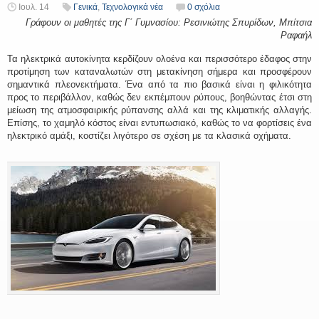
Ιουλ. 14
Γενικά
,
Τεχνολογικά νέα
0 σχόλια
Γράφουν οι μαθητές της Γ΄ Γυμνασίου: Ρεσινιώτης Σπυρίδων, Μπίτσια
Ραφαήλ
Τα ηλεκτρικά αυτοκίνητα κερδίζουν ολοένα και περισσότερο έδαφος στην
προτίμηση των καταναλωτών στη μετακίνηση σήμερα και προσφέρουν
σημαντικά πλεονεκτήματα. Ένα από τα πιο βασικά είναι η φιλικότητα
προς το περιβάλλον, καθώς δεν εκπέμπουν ρύπους, βοηθώντας έτσι στη
μείωση της ατμοσφαιρικής ρύπανσης αλλά και της κλιματικής αλλαγής.
Επίσης, το χαμηλό κόστος είναι εντυπωσιακό, καθώς το να φορτίσεις ένα
ηλεκτρικό αμάξι, κοστίζει λιγότερο σε σχέση με τα κλασικά οχήματα.