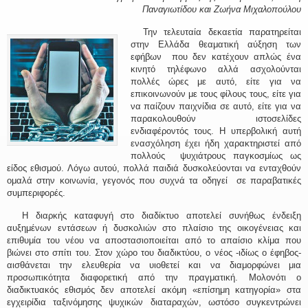
Παναγιωτίδου και Ζωήνα Μιχαλοπούλου
Την τελευταία δεκαετία παρατηρείται
στην Ελλάδα θεαματική αύξηση των
εφήβων που δεν κατέχουν απλώς ένα
κινητό τηλέφωνο αλλά ασχολούνται
πολλές ώρες με αυτό, είτε για να
επικοινωνούν με τους φίλους τους, είτε για
να παίζουν παιχνίδια σε αυτό, είτε για να
παρακολουθούν ιστοσελίδες
ενδιαφέροντός τους. Η υπερβολική αυτή
ενασχόληση έχει ήδη χαρακτηριστεί από
πολλούς ψυχιάτρους παγκοσμίως ως
είδος εθισμού. Λόγω αυτού, πολλά παιδιά δυσκολεύονται να ενταχθούν
ομαλά στην κοινωνία, γεγονός που συχνά τα οδηγεί σε παραβατικές
συμπεριφορές.
Η διαρκής καταφυγή στο διαδίκτυο αποτελεί συνήθως ένδειξη
αυξημένων εντάσεων ή δυσκολιών στο πλαίσιο της οικογένειας και
επιθυμία του νέου να αποστασιοποιείται από το απαίσιο κλίμα που
βιώνει στο σπίτι του. Στον χώρο του διαδικτύου, ο νέος -ιδίως ο έφηβος-
αισθάνεται την ελευθερία να υιοθετεί και να διαμορφώνει μια
προσωπικότητα διαφορετική από την πραγματική. Μολονότι ο
διαδικτυακός εθισμός δεν αποτελεί ακόμη «επίσημη κατηγορία» στα
εγχειρίδια ταξινόμησης ψυχικών διαταραχών, ωστόσο συγκεντρώνει