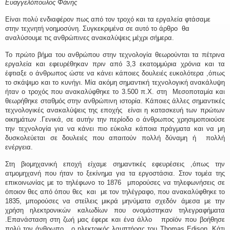
Ευαγγελόπουλος Φάνης
Είναι πολύ ενδιαφέρον πως από τον τροχό και τα εργαλεία φτάσαμε
στην τεχνητή νοημοσύνη. Συγκεκριμένα σε αυτό το άρθρο θα
αναλύσουμε τις ανθρώπινες ανακαλύψεις μέχρι σήμερα.
Το πρώτο βήμα του ανθρώπου στην τεχνολογία θεωρούνται τα πέτρινα
εργαλεία και εφευρέθηκαν πριν από 3,3 εκατομμύρια χρόνια και τα
έφτιαξε ο άνθρωπος ώστε να κάνει κάποιες δουλειές ευκολότερα ,όπως
το σκάψιμο και το κυνήγι. Μία ακόμη σημαντική τεχνολογική ανακάλυψη
ήταν ο τροχός που ανακαλύφθηκε το 3.500 π.Χ. στη Μεσοποταμία και
θεωρήθηκε σταθμός στην ανθρώπινη ιστορία. Κάποιες άλλες σημαντικές
τεχνολογικές ανακαλύψεις της εποχής είναι η κατασκευή των πρώτων
οικημάτων .Γενικά, σε αυτήν την περίοδο ο άνθρωπος χρησιμοποιούσε
την τεχνολογία για να κάνει πιο εύκολα κάποια πράγματα και να μη
δυσκολεύεται σε δουλειές που απαιτούν πολλή δύναμη ή πολλή
ενέργεια.
Στη βιομηχανική εποχή είχαμε σημαντικές εφευρέσεις ,όπως την
ατμομηχανή που ήταν το ξεκίνημα για τα εργοστάσια. Στον τομέα της
επικοινωνίας με το τηλέφωνο το 1876 μπορούσες να τηλεφωνήσεις σε
όποιον θες από όπου θες και με τον τηλέγραφο, που ανακαλύφθηκε το
1835, μπορούσες να στείλεις μικρά μηνύματα σχεδόν άμεσα με την
χρήση ηλεκτρονικών καλωδίων που ονομάστηκαν τηλεγραφήματα
.Επανάσταση στη ζωή μας έφερε και ένα άλλο προϊόν που βοήθησε
πολύ τον άνθρωπο , ο ηλεκτρικός λαμπτήρας του Thomas Edison. Κάτι