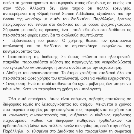
εκείνα τα χαρακτηριστικά που αφορούν στους εθισμένους σε ουσίες και
στον τζόγο. Άλλωστε δεν είναι τυχαίο ότι πολλοί ερευνητές,
αναφερόμενοι στη «Spartphone/ Screen Addiction», εξισώνουν πια την
έννοια της «ουσίας» με αυτήν του διαδικτύου. Παράλληλα, έρευνες
περιγράφουν τον εθισμό στο διαδίκτυο και με όρους ψυχαναγκασμού.
Σύμφωνα με αυτές τις έρευνες, ένα παιδί εθισμένο στο διαδίκτυο τις
περισσότερες φορές εμφανίζει τα ακόλουθα συμπτώματα:
• Εξιδανίκευση του μέσου: Ο χρήστης θεωρεί τον ηλεκτρονικό
υπολογιστή και το Διαδίκτυο το σημαντικότερο «κεφάλαιο» της
καθημερινότητάς του.
• Τροποποίηση της διάθεσης: Σε όσους εθίζονται στα ηλεκτρονικά
παιχνίδια, παρουσιάζεται αύξηση της παραγωγής του νευροδιαβιβαστή
του εγκεφάλου «ντοπαμίνη», η οποία συνδέεται με την ευχαρίστηση.
• Αίσθημα του ανικανοποίητου: Το άτομο χρειάζεται σταδιακά όλο και
περισσότερες ώρες χρήσης του υπολογιστή, ώστε να νιώθει ευχαρίστηση.
• Σύγκρουση: Ενώ το παιδί αισθάνεται ότι έχει πρόβλημα, δεν μπορεί να
κάνει κάτι, ώστε να περιορίσει τη χρήση του υπολογιστή.
Όλα αυτά επιφέρουν, όπως είναι επόμενο, σοβαρές επιπτώσεις σε
διάφορους τομείς της λειτουργικότητας του ατόμου. Μειώνεται ο χρόνος
που περνάει ο έφηβος με την οικογένειά του, περιορίζονται τα χόμπι και
οι κοινωνικές συναναστροφές του, αυξάνεται ο κίνδυνος εμφάνισης
παχυσαρκίας, καθώς και διάφορων παθήσεων (οφθαλμικών και
ορθοπαιδικών) λόγω των πολλών ωρών ακινησίας μπροστά στην οθόνη.
Παράλληλα, οι εθισμένοι στο Διαδίκτυο νέοι παραμελούν τη σωματική