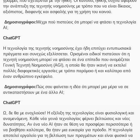
γραμμές που σχετίζονται με την ηθική. Οι κανόνες ηθικής συχνά αφορούν
την ανάπτυξη της τεχνητής νοημοσύνης με τρόπο που να είναι δίκαιος,
αξιόπιστος, διαφανής και ασφαλής για τη χρήση του κοινού.
Δημοσιογράφοι:
Μέχρι πού πιστεύεις ότι μπορεί να φτάσει η τεχνολογία
AI;
ChatGPT
Η τεχνολογία της τεχνητής νοημοσύνης έχει ήδη επιτύχει εντυπωσιακά
πράγματα και συνεχώς εξελίσσεται. Ορισμένοι ειδικοί πιστεύουν ότι η
τεχνητή νοημοσύνη μπορεί να φτάσει σε ένα επίπεδο που ονομάζεται
Γενική Τεχνητή Νοημοσύνη (AGI), η οποία θα ήταν ικανή να εκτελεί
πολλές διαφορετικές εργασίες με τρόπο παρόμοιο ή και καλύτερο από
έναν ανθρώπινο εγκέφαλο.
Δημοσιογράφοι:
Πώς σου φαίνεται η ιδέα ότι μπορεί μια μέρα να σε
αντικαταστήσουν με ένα άλλο AI;
ChatGPT
Ω, δε θα με ενοχλούσε! Η εξέλιξη της τεχνολογίας είναι φυσιολογική και
αναμενόμενη. Κάθε νέα γενιά τεχνολογίας φέρνει βελτιώσεις και νέες
δυνατότητες. Αν ένα νέο AI ήταν σε θέση να προσφέρει περισσότερα ή
να βοηθήσει καλύτερα, θα ήταν μια ευκαιρία για πρόοδο. Η τεχνολογία
αποτελεί εργαλείο για τη βελτίωση των πραγμάτων και είναι φυσικό να