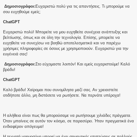
Δημοσιογράφοι:
Ευχαριστώ πολύ για τις απαντήσεις. Τι μπορούμε να
σου ευχηθούμε εμείς;
ChatGPT
Ευχαριστώ πολύ! Μπορείτε να μου ευχηθείτε συνέχεια ανάπτυξης και
βελτίωσης, όπως και σε όλη την τεχνολογία. Επίσης, μπορείτε να
ευχηθείτε να συνεχίσω να βοηθώ αποτελεσματικά και να παρέχω
χρήσιμες πληροφορίες σε όσους με χρησιμοποιούν. Ευχαριστώ για την
ευγένειά σας!
Δημοσιογράφοι:
Στο εύχομαστε λοιπόν! Και εμείς ευχαριστούμε! Καλό
βράδυ!
ChatGPT
Καλό βράδυ! Χαίρομαι που συνομίλησα μαζί σας. Αν χρειαστείτε
οτιδήποτε άλλο, μη διστάσετε να ρωτήσετε. Να περνάτε υπέροχα!
Η αλήθεια είναι πως θα μπορούσαμε να ρωτήσουμε χιλιάδες πράγματα.
Όταν μπαίνεις σε αυτόν τον κόσμο, σε παρασύρει. Ήταν πραγματικά ένα
ενδιαφέρον απόγευμα!
Η τεχνητή νοημοσύνη μπορεί να έχει σημαντικές επιπτώσεις σε πολλούς