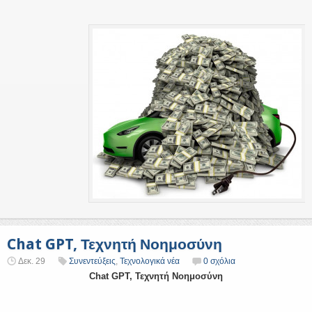
Chat GPT, Τεχνητή Νοημοσύνη
Δεκ. 29
Συνεντεύξεις
,
Τεχνολογικά νέα
0 σχόλια
Chat
GPT
, Τεχνητή Νοημοσύνη