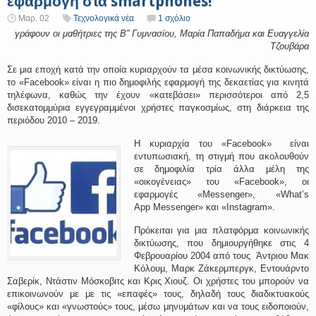
εφαρμογή στα smartphones!
Μαρ. 02
Τεχνολογικά νέα
1 σχόλιο
γράφουν οι μαθήτριες της Β” Γυμνασίου, Μαρία Παπαδήμα και Ευαγγελία
Τζουβάρα
Σε μια εποχή κατά την οποία κυριαρχούν τα μέσα κοινωνικής δικτύωσης,
το «Facebook» είναι η πιο δημοφιλής εφαρμογή της δεκαετίας για κινητά
τηλέφωνα, καθώς την έχουν «κατεβάσει» περισσότεροι από 2,5
δισεκατομμύρια εγγεγραμμένοι χρήστες παγκοσμίως, στη διάρκεια της
περιόδου 2010 – 2019.
Η κυριαρχία του «Facebook» είναι
εντυπωσιακή, τη στιγμή που ακολουθούν
σε δημοφιλία τρία άλλα μέλη της
«οικογένειας» του «Facebook», οι
εφαρμογές «Messenger», «What’s
App Messenger» και «Instagram».
Πρόκειται για μια πλατφόρμα κοινωνικής
δικτύωσης, που δημιουργήθηκε στις 4
Φεβρουαρίου 2004 από τους Άντριου Μακ
Κόλουμ, Μαρκ Ζάκερμπεργκ, Εντουάρντο
Σαβερίκ, Ντάστιν Μόσκοβιτς και Κρις Χιουζ. Οι χρήστες του μπορούν να
επικοινωνούν με με τις «επαφές» τους, δηλαδή τους διαδικτυακούς
«φίλους» και «γνωστούς» τους, μέσω μηνυμάτων και να τους ειδοποιούν,