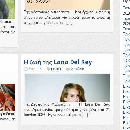
Πρ
Τεσ
Της Δέσποινας Μπαλάτσα Και έρχεται εκείνη η
2026
στιγμή που βλέπουμε για πρώτη φορά το φως, τη
Τεσ
 Ρότσικα
στιγμή που γεννιόμαστε. […]
2026
και του
Τεσ
νται εις
Τρι
Τρι
Τρι
Τρι
Τρι
Τρι
Η ζωή της Lana Del Rey
Τρι
Μαρ. 17
Γενικά
2 σχόλια
Τρι
Τρι
Τρι
Εικ
Εικ
Εικ
Εικ
Της Δέσποινας Μαργαρίτη H Lana Del Rey,
Εικ
είναι Αμερικανίδα τραγουδίστρια γεννημένη στις 21
Εικ
εριοδικού
Ιουνίου 1986. Έγινε γνωστή με το […]
Εικ
ασία, τη
Εικ
Εικ