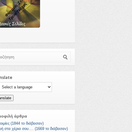
Φωτεινές Σελίδες
Τρίτο Τεύχος
ζήτηση
nslate
ct a language to translate this page
anslate
μοφιλή άρθρα
οιμίες (1844 το διάβασαν)
ωή στα χέρια σου…. (1669 το διάβασαν)