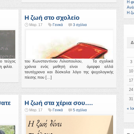
Η φ
Ανέ
Η ζ
Η ζωή στο σχολείο
Μαρ. 17
Γενικά
3 σχόλια
ο τεύχος
του Κωνσταντίνου Λιλιοπουλου, Τα σχολικά
3
η φιλία.
χρόνια ενός μαθητή είναι όμορφα αλλά
10
ταυτόχρονα και δύσκολα λόγο της ψυχολογικής
πίεσης που […]
17
24
31
σατε
Η ζωή στα χέρια σου….
« Ιο
Μαρ. 17
Γενικά
5 σχόλια