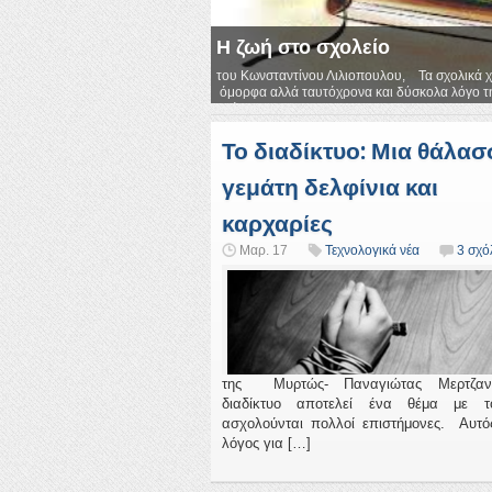
Η ζωή στο σχολείο
του Κωνσταντίνου Λιλιοπουλου, Τα σχολικά χρ
όμορφα αλλά ταυτόχρονα και δύσκολα λόγο τ
υφίσταται. Η...
Το διαδίκτυο: Μια θάλα
γεμάτη δελφίνια και
καρχαρίες
Μαρ. 17
Τεχνολογικά νέα
3 σχό
της Μυρτώς- Παναγιώτας Μερτζαν
διαδίκτυο αποτελεί ένα θέμα με τ
ασχολούνται πολλοί επιστήμονες. Αυτός
λόγος για […]