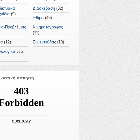
δικτυακά
Διασκέδαση
(32)
χνίδια
(9)
Έθιμα
(46)
ια-Προβλέψεις
Κινηματογράφος
(11)
δα
(12)
Συνεντεύξεις
(10)
νολογικά νέα
κιστική άσκηση