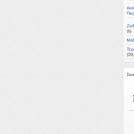
Δια
Παι
Ζώδ
(6)
Μό
Τεχ
(20)
Σκα