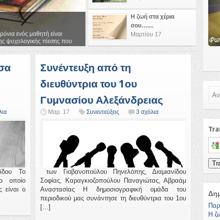
Η ζωή στα χέρια
σου…....
όνια ενός μαθητή είναι
Μαρτίου 17
ης ψυχολογικής πίεσης που
σσα
Συνέντευξη από τη
διευθύντρια του 1ου
Ανα
Γυμνασίου Αλεξάνδρειας
λια
Μαρ. 17
Συνεντεύξεις
3 σχόλια
Tra
Sele
Tr
ίδου Το
των Γιοβανοπούλου Πηνελόπης, Διαμιανίδου
ο οποίο
Σοφίας, Καραγκιοζοπούλου Παναγιώτας, Αβραάμ
 είναι ο
Αναστασίας Η δημοσιογραφική ομάδα του
Δη
περιοδικού μας συνάντησε τη διευθύντρια του 1ου
Παρ
[…]
Η ζ