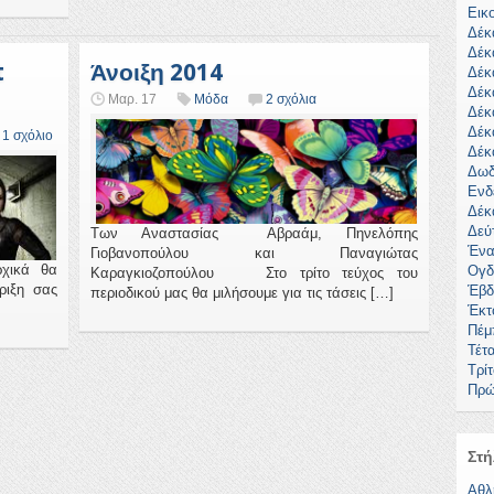
Εικ
Δέκ
Δέκ
t
Άνοιξη 2014
Δέκ
Δέκ
Μαρ. 17
Μόδα
2 σχόλια
Δέκ
Δέκ
1 σχόλιο
Δέκ
Δωδ
Ενδ
Δέκ
Δεύ
Των Αναστασίας Αβραάμ, Πηνελόπης
Ένα
Γιοβανοπούλου και Παναγιώτας
χικά θα
Ογδ
Καραγκιοζοπούλου Στο τρίτο τεύχος του
ριξη σας
Έβδ
περιοδικού μας θα μιλήσουμε για τις τάσεις […]
Έκτ
Πέμ
Τέτ
Τρί
Πρώ
Στή
Αθλ