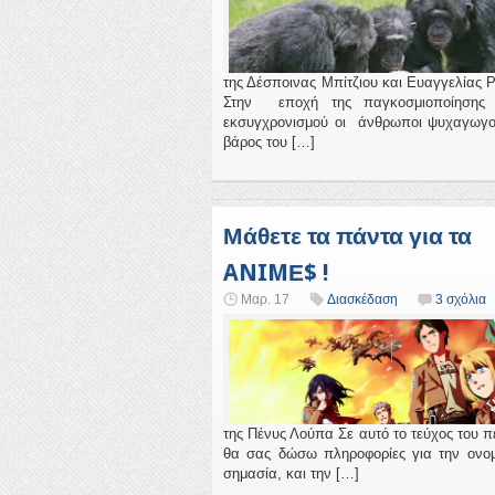
της Δέσποινας Μπίτζιου και Ευαγγελίας
Στην εποχή της παγκοσμιοποίησης 
εκσυγχρονισμού οι άνθρωποι ψυχαγωγού
βάρος του […]
Μάθετε τα πάντα για τα
ANIMΕ$ !
Μαρ. 17
Διασκέδαση
3 σχόλια
της Πένυς Λούπα Σε αυτό το τεύχος του π
θα σας δώσω πληροφορίες για την ονομ
σημασία, και την […]