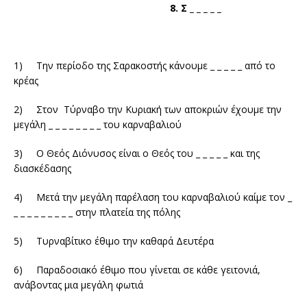
8. Σ _ _ _ _ _
1) Την περίοδο της Σαρακοστής κάνουμε _ _ _ _ _ από το
κρέας
2) Στον Τύρναβο την Κυριακή των αποκριών έχουμε την
μεγάλη _ _ _ _ _ _ _ _ του καρναβαλιού
3) Ο Θεός Διόνυσος είναι ο Θεός του _ _ _ _ _ και της
διασκέδασης
4) Μετά την μεγάλη παρέλαση του καρναβαλιού καίμε τον _
_ _ _ _ _ _ _ _ _ στην πλατεία της πόλης
5) Τυρναβίτικο έθιμο την καθαρά Δευτέρα
6) Παραδοσιακό έθιμο που γίνεται σε κάθε γειτονιά,
ανάβοντας μια μεγάλη φωτιά