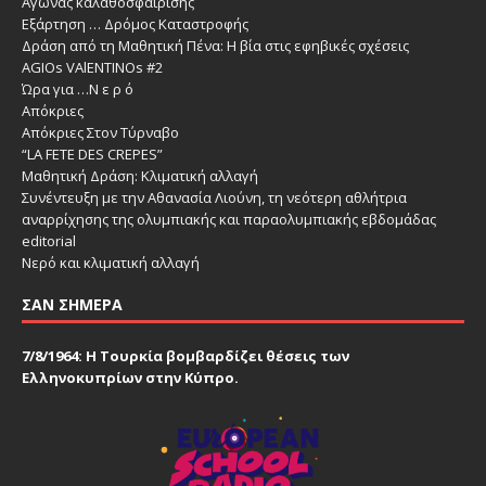
Αγώνας καλαθοσφαίρισης
Εξάρτηση … Δρόμος Καταστροφής
Δράση από τη Μαθητική Πένα: Η βία στις εφηβικές σχέσεις
AGΙΟs VΑlΕΝΤΙΝΟs #2
Ώρα για …Ν ε ρ ό
Απόκριες
Απόκριες Στον Τύρναβο
“LA FETE DES CREPES”
Μαθητική Δράση: Κλιματική αλλαγή
Συνέντευξη με την Αθανασία Λιούνη, τη νεότερη αθλήτρια
αναρρίχησης της ολυμπιακής και παραολυμπιακής εβδομάδας
editorial
Νερό και κλιματική αλλαγή
ΣΑΝ ΣΉΜΕΡΑ
7/8/1964: Η Τουρκία βομβαρδίζει θέσεις των
Ελληνοκυπρίων στην Κύπρο.