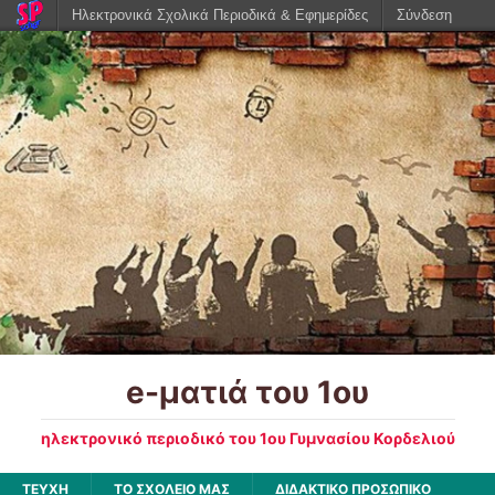
Ηλεκτρονικά Σχολικά Περιοδικά & Εφημερίδες
Σύνδεση
e-ματιά του 1ου
ηλεκτρονικό περιοδικό του 1ου Γυμνασίου Κορδελιού
ΤΕΥΧΗ
ΤΟ ΣΧΟΛΕΙΟ ΜΑΣ
ΔΙΔΑΚΤΙΚΟ ΠΡΟΣΩΠΙΚΟ