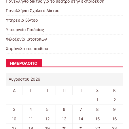
Πανελλήνιο δίκτυο για το θέατρο στην εκπαίδευση
Πανελλήνιο Σχολικό Δίκτυο
Υπηρεσία βίντεο
Υπουργείο Παιδείας
Φιλοξενία ιστοτόπων
Χαμόγελο του παιδιού
ΗΜΕΡΟΛΟΓΙΟ
Αυγούστου 2026
Δ
Τ
Τ
Π
Π
Σ
Κ
1
2
3
4
5
6
7
8
9
10
11
12
13
14
15
16
17
18
19
20
21
22
23