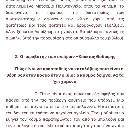
κατειλημμένο Μετσόβιο Πολυτεχνείο, όπου τα γκλομπ, τα
δακρυγόνα, οι σφαίρες της δικτατορίας των
συνταγματαρχών σφίγγουν τον κλοιό γύρω από τις
φοιτήτριες και τους φοιτητές και δρομολογούν εξελίξεις.
«Δεν ξέρω αν θα ρίξουμε τη χούντα. Θα ρίξουμε πάντως τη
σιωπή». (Από την παρουσίαση στο οπισθόφυλλο του βιβλίου)
2.
Ο πυροβάτης των ονείρων – Κούκιας Θοδωρής
Πώς είναι να προσπαθείς να καταλάβεις ποια είναι η
θέση σου στον κόσμο όταν ο ίδιος ο κόσμος δείχνει να τα
’χει χαμένα;
Ο Τίτος είναι ένας εσωστρεφής έφηβος που
πάσχει από την πιο περίεργη ασθένεια που υπάρχει. Μια
πάθηση που κάνει τα οστά του πορσελάνινα. Η κατάστασή
του δεν του επιτρέπει να πηγαίνει σχολείο. Έτσι μαθαίνει να
εξηγεί τον κόσμο παρατηρώντας τον από το μπαλκόνι και
τον υπολογιστή του. Μετατρέπεται σιγά σιγά σε ένα avatar