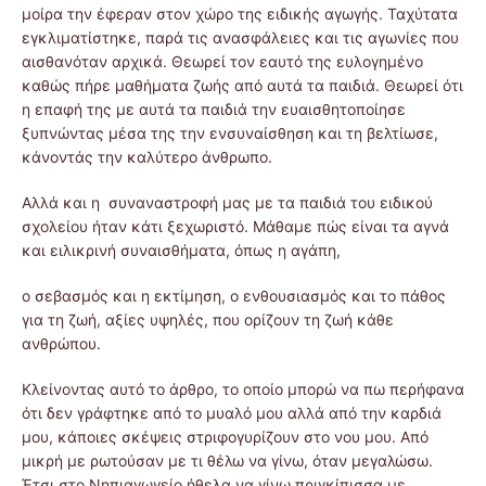
μοίρα την έφεραν στον χώρο της ειδικής αγωγής. Ταχύτατα
εγκλιματίστηκε, παρά τις ανασφάλειες και τις αγωνίες που
αισθανόταν αρχικά. Θεωρεί τον εαυτό της ευλογημένο
καθώς πήρε μαθήματα ζωής από αυτά τα παιδιά. Θεωρεί ότι
η επαφή της με αυτά τα παιδιά την ευαισθητοποίησε
ξυπνώντας μέσα της την ενσυναίσθηση και τη βελτίωσε,
κάνοντάς την καλύτερο άνθρωπο.
Αλλά και η συναναστροφή μας με τα παιδιά του ειδικού
σχολείου ήταν κάτι ξεχωριστό. Μάθαμε πώς είναι τα αγνά
και ειλικρινή συναισθήματα, όπως η αγάπη,
ο σεβασμός και η εκτίμηση, ο ενθουσιασμός και το πάθος
για τη ζωή, αξίες υψηλές, που ορίζουν τη ζωή κάθε
ανθρώπου.
Κλείνοντας αυτό το άρθρο, το οποίο μπορώ να πω περήφανα
ότι δεν γράφτηκε από το μυαλό μου αλλά από την καρδιά
μου, κάποιες σκέψεις στριφογυρίζουν στο νου μου. Από
μικρή με ρωτούσαν με τι θέλω να γίνω, όταν μεγαλώσω.
Έτσι στο Νηπιαγωγείο ήθελα να γίνω πριγκίπισσα με