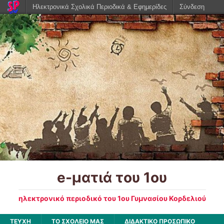
Ηλεκτρονικά Σχολικά Περιοδικά & Εφημερίδες
Σύνδεση
e-ματιά του 1ου
ηλεκτρονικό περιοδικό του 1ου Γυμνασίου Κορδελιού
ΤΕΥΧΗ
ΤΟ ΣΧΟΛΕΙΟ ΜΑΣ
ΔΙΔΑΚΤΙΚΟ ΠΡΟΣΩΠΙΚΟ