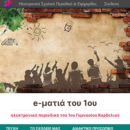
Ηλεκτρονικά Σχολικά Περιοδικά & Εφημερίδες
Σύνδεση
e-ματιά του 1ου
ηλεκτρονικό περιοδικό του 1ου Γυμνασίου Κορδελιού
ΤΕΥΧΗ
ΤΟ ΣΧΟΛΕΙΟ ΜΑΣ
ΔΙΔΑΚΤΙΚΟ ΠΡΟΣΩΠΙΚΟ