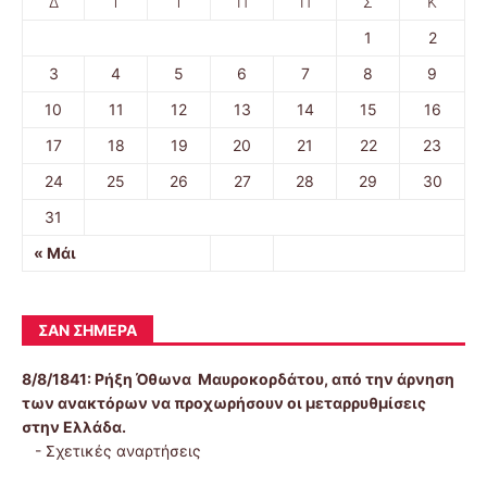
Δ
Τ
Τ
Π
Π
Σ
Κ
1
2
3
4
5
6
7
8
9
10
11
12
13
14
15
16
17
18
19
20
21
22
23
24
25
26
27
28
29
30
31
« Μάι
ΣΑΝ ΣΉΜΕΡΑ
8/8/1841:
Ρήξη Όθωνα  Μαυροκορδάτου, από την άρνηση
των ανακτόρων να προχωρήσουν οι μεταρρυθμίσεις
στην Ελλάδα.
-
Σχετικές αναρτήσεις