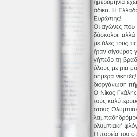
ημερομηνία έχει
άδικα. Η Ελλάδ
Ευρώπης!
Οι αγώνες που 
δύσκολοι, αλλά 
με όλες τους τι
ήταν σίγουρος γ
γήπεδο τη βραδ
όλους με μια μ
σήμερα νικητές!
διοργάνωση πήρ
Ο Νίκος Γκάλης
τους καλύτερου
στους Ολυμπιακ
λαμπαδηδρόμος
ολυμπιακή φλόγ
Η πορεία του σ