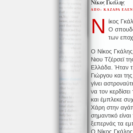
Νίκος Γκάλης
ΑΠΟ: ΚΑΖΑΡΑ ΕΛΕ
Ν
ίκος Γκά
Ο σπουδ
των επο
Ο Νίκος Γκάλης 
Νιου Τζέρσεϊ τ
Ελλάδα. Ήταν τ
Γιώργου και της
γίνει αστροναύ
να τον κερδίσε
και έμπλεκε συ
Χάρη στην αγάπ
σημαντικό είναι
ξεπερνάς τα εμ
Ο Νίκος Γκάλης 