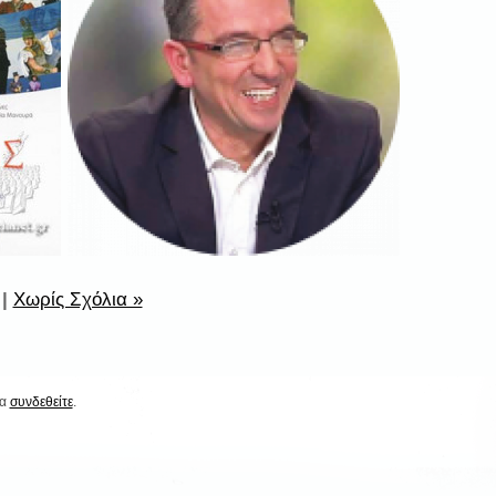
|
Χωρίς Σχόλια »
να
συνδεθείτε
.