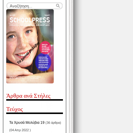
Τα χρυσά μολύβια
Άρθρα ανά Στήλες
Τεύχος
Τα Χρυσά Μολύβια 19
(36 άρθρα)
(04 Απρ 2022 )