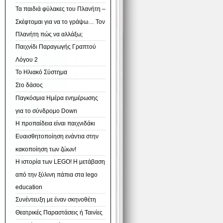
Τα παιδιά φύλακες του Πλανήτη –
Σκέφτομαι για να το γράψω… Τον
Πλανήτη πώς να αλλάξω;
Παιχνίδι Παραγωγής Γραπτού
Λόγου 2
Το Ηλιακό Σύστημα
Στο δάσος
Παγκόσμια Ημέρα ενημέρωσης
για το σύνδρομο Down
Η προπαίδεια είναι παιχνιδάκι
Ευαισθητοποίηση ενάντια στην
κακοποίηση των ζώων!
Η ιστορία των LEGO! H μετάβαση
από την ξύλινη πάπια στα lego
education
Συνέντευξη με έναν σκηνοθέτη
Θεατρικές Παραστάσεις ή Ταινίες