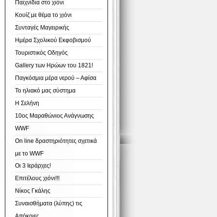
Παιχνίδια στο χιόνι
Κουίζ με θέμα το χιόνι
Συνταγές Μαγειρικής
Ημέρα Σχολικού Εκφοβισμού
Τουριστικός Οδηγός
Gallery των Ηρώων του 1821!
Παγκόσμια μέρα νερού – Αφίσα
Το ηλιακό μας σύστημα
Η Σελήνη
10ος Μαραθώνιος Ανάγνωσης
WWF
On line δραστηριότητες σχετικά
με το WWF
Οι 3 Ιεράρχες!
Επιτέλους χιόνι!!!
Νίκος Γκάλης
Συναισθήματα (λύπης) τις
Απόκριες