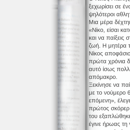
ξεχωρίσει σε έ
ψηλότεροι αθλη
Μια μέρα δέχτη
«Νίκο, είσαι κα
και να παίξεις 
ζωή. Η μητέρα 
Νίκος αποφάσισ
πρώτα χρόνια δ
αυτό ίσως πολλ
απόμακρο.
Ξεκίνησε να πα
με το νούμερο 6
επόμενη», έλεγε
πρώτος σκόρερ 
του εξαπλώθηκε
έγινε ήρωας τη 