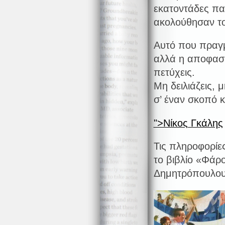
εκατοντάδες πα
ακολούθησαν το
Αυτό που πραγμα
αλλά η αποφασι
πετύχεις.
Μη δειλιάζεις, 
σ’ έναν σκοπό κ
">Νίκος Γκάλης
Τις πληροφορίε
το βιβλίο «Φάρ
Δημητρόπουλου