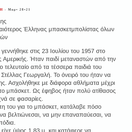
ΝΗ
- Μαρ• 28•21
λης
αιότερος Έλληνας μπασκετμπολίστας όλων
χών
γεννήθηκε στις 23 Ιουλίου του 1957 στο
ης Αμερικής. Ήταν παιδί μεταναστών από την
ο τελευταίο από τα τέσσερα παιδιά του
 Στέλλας Γεωργαλή. Το όνειρό του ήταν να
της. Ασχολήθηκε με διάφορα αθλήματα μέχρι
ι το μπάσκετ. Ως έφηβος ήταν πολύ ατίθασος
χνά σε φασαρίες.
η του για το μπάσκετ, κατάλαβε πόσο
 να βελτιώνεσαι, να μην επαναπαύεσαι, να
πόδια.
είχε ύψος 1,83 μ. και κατάφερε να