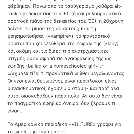
φέρθηκαν. Πάνω από το τσούγκρισμα ,κιθάρα alt-
rock της δεκαετίας του ’90 (ή και μελοδραματικό
pop/rock πιάνο της δεκαετίας του ’00), η 20χρονη
δείχνει το μίσος της σε αυτούς που τη
χρησιμοποιήσαν («vampire»), το φανταστικό
κορίτσι που ζει ελεύθερα στο κεφάλι της («lacy)
και ακόμη και τις δικές της ανατριχιαστικές
στιγμές όσον αφορά τις ανασφάλειες της ως
έφηβης (ballad of a homeschooled girl»).»
«Αιχμαλωτίζει τι πραγματικά νιώθει μεγαλώνοντας:
Οι νέοι είναι θυμωμένοι, είναι περίπλοκοι, είναι
συναισθηματικοί, έχουν μια στάση- και παρ” όλα
αυτά, διασκεδάζουν πάρα πολύ. Αν αυτό δεν είναι
το πραγματικό εφηβικό όνειρο, δεν ξέρουμε τι
είναι».
Το Αμερικανικό περιοδικό «VULTURE» γράφει για
το single της «vampire»: :