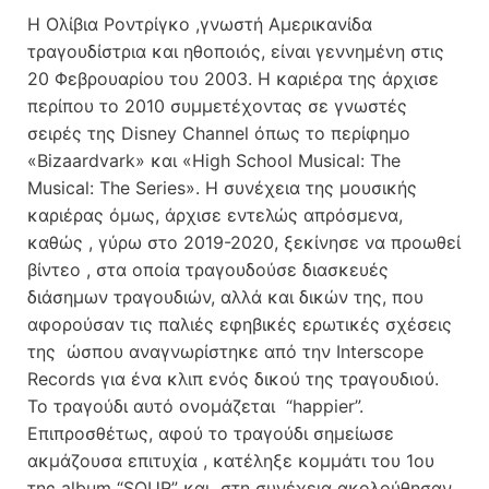
Η Ολίβια Ροντρίγκο ,γνωστή Αμερικανίδα
τραγουδίστρια και ηθοποιός, είναι γεννημένη στις
20 Φεβρουαρίου του 2003. Η καριέρα της άρχισε
περίπου το 2010 συμμετέχοντας σε γνωστές
σειρές της Disney Channel όπως το περίφημο
«Bizaardvark» και «High School Musical: The
Musical: The Series». Η συνέχεια της μουσικής
καριέρας όμως, άρχισε εντελώς απρόσμενα,
καθώς , γύρω στο 2019-2020, ξεκίνησε να προωθεί
βίντεο , στα οποία τραγουδούσε διασκευές
διάσημων τραγουδιών, αλλά και δικών της, που
αφορούσαν τις παλιές εφηβικές ερωτικές σχέσεις
της ώσπου αναγνωρίστηκε από την Interscope
Records για ένα κλιπ ενός δικού της τραγουδιού.
Το τραγούδι αυτό ονομάζεται “happier”.
Επιπροσθέτως, αφού το τραγούδι σημείωσε
ακμάζουσα επιτυχία , κατέληξε κομμάτι του 1ου
της album “SOUR” και στη συνέχεια ακολούθησαν