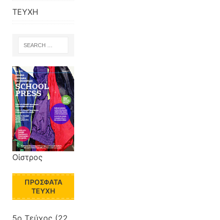
ΤΕΥΧΗ
Οίστρος
ΠΡΌΣΦΑΤΑ
ΤΕΎΧΗ
5o Τεύχος
(22