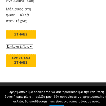
Ανθρώπινη Ζωή
Μέλισσες στη
φύση… Αλλά
στην τέχνη;
ΣΤΉΛΕΣ
ΆΡΘΡΑ ΑΝΆ
ΣΤΉΛΕΣ
schoolpress.sch.gr
Χρησιμοποιούμε cookies για να σας προσφέρουμε την καλύτερη
δυνατή εμπειρία στη σελίδα μας. Εάν συνεχίσετε να χρησιμοποιείτε 
σελίδα, θα υποθέσουμε πως είστε ικανοποιημένοι με αυτό.
Όροι Χρήσης schoolpress.sch.gr
|
Δήλωση