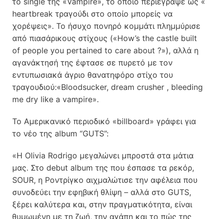
το single της «Vampire», το οποίο περιέγραψε ως «
heartbreak τραγούδι στο οποίο μπορείς να
χορέψεις». Το ήσυχο πονηρό κομμάτι πλημμύρισε
από πιασάρικους στίχους («How’s the castle built
of people you pertained to care about ?»), αλλά η
αγανάκτησή της έφτασε σε πυρετό με τον
εντυπωσιακά άγριο θανατηφόρο στίχο του
τραγουδιού:«Bloodsucker, dream crusher , bleeding
me dry like a vampire».
Το Αμερικανικό περιοδικό «billboard» γράφει για
το νέο της album “GUTS”:
«Η Olivia Rodrigo μεγαλώνει μπροστά στα μάτια
μας. Στο debut album της που έσπασε τα ρεκόρ,
SOUR, η Ροντρίγκο αιχμαλώτισε την αφέλεια που
συνοδεύει την εφηβική θλίψη – αλλά στο GUTS,
ξέρει καλύτερα και, στην πραγματικότητα, είναι
θυμωμένη με τη ζωή, την αγάπη και το πώς της