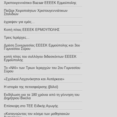
Χριστουγεννιάτικο Bazaar ΕΕΕΕΚ Ερμούπολης
Παζάρι Χειροποίητων Χριστουγεννιάτικων
Στολιδιών
έγραψαν για εμάς…
Κοπή πίτας ΕΕΕΕΚ ΕΡΜΟΥΠΟΛΗΣ
Τρεις Ιεράρχες…
Δράση Συνεργασίας ΕΕΕΕΚ Ερμούπολης και 3ου
Γυμνασίου Σύρου
κοπή πίτας του συλλόγου διδασκόντων ΕΕΕΕΚ
Ερμούπολης
Το «ΝΑΙ» των Τριων Ιεραρχών του 2ου Γυμνασίου
Σύρου
«Σχολικοί Λαχανόκηποι και Aυτάρκεια»
Η ιστορία της πετοσφαίρισης (βόλεϊ)
Εκδήλωση για τα 180 χρόνια από τη γέννηση του
Δημήτριου Βικέλα
Eπίσκεψη στο ΤΕΕ Ειδικής Αγωγής
«Κατανοώντας τον κόσμο των μαθησιακών