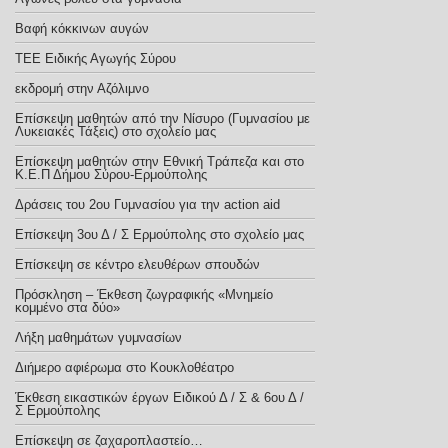
Βαφή κόκκινων αυγών
TEE Eιδικής Αγωγής Σύρου
εκδρομή στην Αζόλιμνο
Επίσκεψη μαθητών από την Νίσυρο (Γυμνασίου με
Λυκειακές Τάξεις) στο σχολείο μας
Επίσκεψη μαθητών στην Εθνική Τράπεζα και στο
Κ.Ε.Π Δήμου Σύρου-Ερμούπολης
Δράσεις του 2ου Γυμνασίου για την action aid
Επίσκεψη 3ου Δ / Σ Ερμούπολης στο σχολείο μας
Eπίσκεψη σε κέντρο ελευθέρων σπουδών
Πρόσκληση – Έκθεση ζωγραφικής «Μνημείο
κομμένο στα δύο»
Λήξη μαθημάτων γυμνασίων
Διήμερο αφιέρωμα στο Κουκλοθέατρο
Έκθεση εικαστικών έργων Ειδικού Δ / Σ & 6ου Δ /
Σ Ερμούπολης
Επίσκεψη σε ζαχαροπλαστείο…