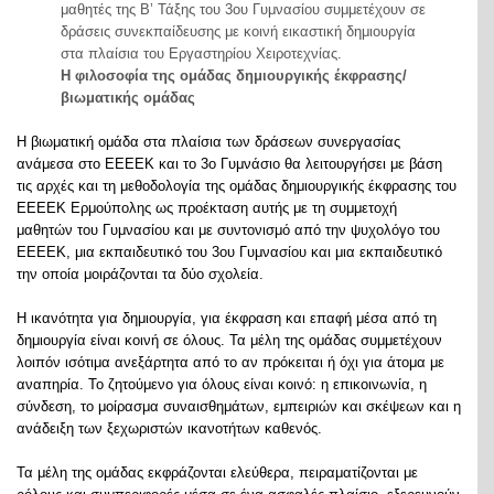
μαθητές της Β’ Τάξης του 3
ου
Γυμνασίου συμμετέχουν σε
δράσεις συνεκπαίδευσης με κοινή εικαστική δημιουργία
στα πλαίσια του Εργαστηρίου Χειροτεχνίας.
Η φιλοσοφία της ομάδας δημιουργικής έκφρασης/
βιωματικής ομάδας
Η βιωματική ομάδα στα πλαίσια των δράσεων συνεργασίας
ανάμεσα στο ΕΕΕΕΚ και το 3
ο
Γυμνάσιο θα λειτουργήσει με βάση
τις αρχές και τη μεθοδολογία της ομάδας δημιουργικής έκφρασης του
ΕΕΕΕΚ Ερμούπολης ως προέκταση αυτής με τη συμμετοχή
μαθητών του Γυμνασίου και με συντονισμό από την ψυχολόγο του
ΕΕΕΕΚ, μια εκπαιδευτικό του 3
ου
Γυμνασίου και μια εκπαιδευτικό
την οποία μοιράζονται τα δύο σχολεία.
Η ικανότητα για δημιουργία, για έκφραση και επαφή μέσα από τη
δημιουργία είναι κοινή σε όλους. Τα μέλη της ομάδας συμμετέχουν
λοιπόν ισότιμα ανεξάρτητα από το αν πρόκειται ή όχι για άτομα με
αναπηρία. Το ζητούμενο για όλους είναι κοινό: η επικοινωνία, η
σύνδεση, το μοίρασμα συναισθημάτων, εμπειριών και σκέψεων και η
ανάδειξη των ξεχωριστών ικανοτήτων καθενός.
Τα μέλη της ομάδας εκφράζονται ελεύθερα, πειραματίζονται με