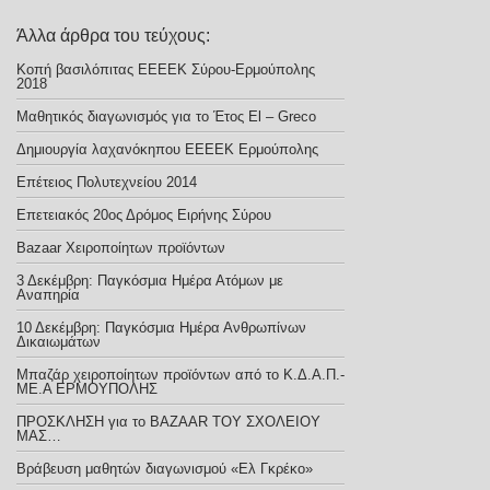
Άλλα άρθρα του τεύχους:
Κοπή βασιλόπιτας ΕΕΕΕΚ Σύρου-Ερμούπολης
2018
Μαθητικός διαγωνισμός για το Έτος El – Greco
Δημιουργία λαχανόκηπου ΕΕΕΕΚ Ερμούπολης
Επέτειος Πολυτεχνείου 2014
Επετειακός 20ος Δρόμος Ειρήνης Σύρου
Bazaar Xειροποίητων προϊόντων
3 Δεκέμβρη: Παγκόσμια Ημέρα Ατόμων με
Αναπηρία
10 Δεκέμβρη: Παγκόσμια Ημέρα Ανθρωπίνων
Δικαιωμάτων
Μπαζάρ χειροποίητων προϊόντων από το Κ.Δ.Α.Π.-
ΜΕ.Α ΕΡΜΟΥΠΟΛΗΣ
ΠΡΟΣΚΛΗΣΗ για το BAZAAR ΤΟΥ ΣΧΟΛΕΙΟΥ
ΜΑΣ…
Βράβευση μαθητών διαγωνισμού «Ελ Γκρέκο»