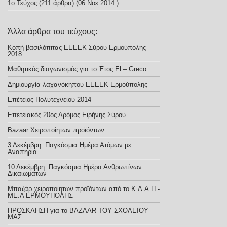
1ο Τεύχος
(211 άρθρα) (06 Νοε 2014 )
Άλλα άρθρα του τεύχους:
Κοπή βασιλόπιτας ΕΕΕΕΚ Σύρου-Ερμούπολης
2018
Μαθητικός διαγωνισμός για το Έτος El – Greco
Δημιουργία λαχανόκηπου ΕΕΕΕΚ Ερμούπολης
Επέτειος Πολυτεχνείου 2014
Επετειακός 20ος Δρόμος Ειρήνης Σύρου
Bazaar Xειροποίητων προϊόντων
3 Δεκέμβρη: Παγκόσμια Ημέρα Ατόμων με
Αναπηρία
10 Δεκέμβρη: Παγκόσμια Ημέρα Ανθρωπίνων
Δικαιωμάτων
Μπαζάρ χειροποίητων προϊόντων από το Κ.Δ.Α.Π.-
ΜΕ.Α ΕΡΜΟΥΠΟΛΗΣ
ΠΡΟΣΚΛΗΣΗ για το BAZAAR ΤΟΥ ΣΧΟΛΕΙΟΥ
ΜΑΣ…