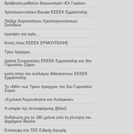
Βράβευση μαθητών διαγωνισμού «Ελ Γκρέκο»
Χριστουγεννιάτικο Bazaar ΕΕΕΕΚ Ερμούπολης
Παζάρι Χειροποίητων Χριστουγεννιάτικων
Στολιδιών
έγραψαν για εμάς…
Κοπή πίτας ΕΕΕΕΚ ΕΡΜΟΥΠΟΛΗΣ
Τρεις Ιεράρχες…
Δράση Συνεργασίας ΕΕΕΕΚ Ερμούπολης και 3ου
Γυμνασίου Σύρου
κοπή πίτας του συλλόγου διδασκόντων ΕΕΕΕΚ
Ερμούπολης
Το «ΝΑΙ» των Τριων Ιεραρχών του 2ου Γυμνασίου
Σύρου
«Σχολικοί Λαχανόκηποι και Aυτάρκεια»
Η ιστορία της πετοσφαίρισης (βόλεϊ)
Εκδήλωση για τα 180 χρόνια από τη γέννηση του
Δημήτριου Βικέλα
Eπίσκεψη στο ΤΕΕ Ειδικής Αγωγής