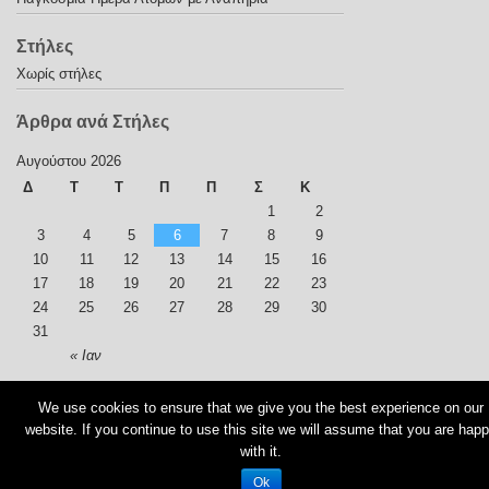
Στήλες
Χωρίς στήλες
Άρθρα ανά Στήλες
Αυγούστου 2026
Δ
Τ
Τ
Π
Π
Σ
Κ
1
2
3
4
5
6
7
8
9
10
11
12
13
14
15
16
17
18
19
20
21
22
23
24
25
26
27
28
29
30
31
« Ιαν
We use cookies to ensure that we give you the best experience on our
© 2026
Α – ΜΕτΑβαση…στο μέλλον
website. If you continue to use this site we will assume that you are hap
with it.
Ok