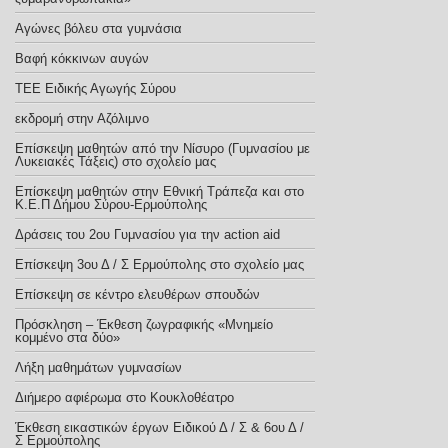
Αγώνες βόλευ στα γυμνάσια
Βαφή κόκκινων αυγών
TEE Eιδικής Αγωγής Σύρου
εκδρομή στην Αζόλιμνο
Επίσκεψη μαθητών από την Νίσυρο (Γυμνασίου με
Λυκειακές Τάξεις) στο σχολείο μας
Επίσκεψη μαθητών στην Εθνική Τράπεζα και στο
Κ.Ε.Π Δήμου Σύρου-Ερμούπολης
Δράσεις του 2ου Γυμνασίου για την action aid
Επίσκεψη 3ου Δ / Σ Ερμούπολης στο σχολείο μας
Eπίσκεψη σε κέντρο ελευθέρων σπουδών
Πρόσκληση – Έκθεση ζωγραφικής «Μνημείο
κομμένο στα δύο»
Λήξη μαθημάτων γυμνασίων
Διήμερο αφιέρωμα στο Κουκλοθέατρο
Έκθεση εικαστικών έργων Ειδικού Δ / Σ & 6ου Δ /
Σ Ερμούπολης