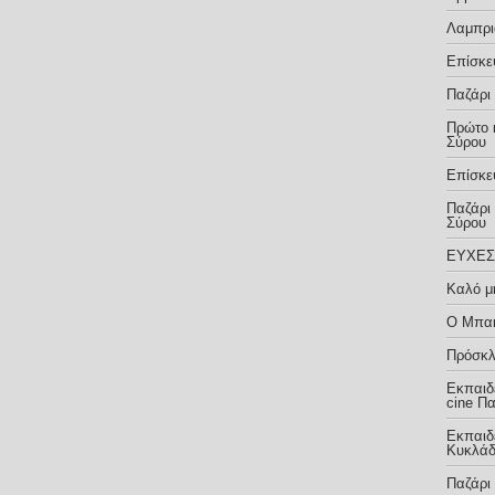
Λαμπρι
Επίσκε
Παζάρι
Πρώτο 
Σύρου
Επίσκε
Παζάρι
Σύρου
ΕΥΧΕΣ
Καλό μ
Ο Μπακ
Πρόσκλ
Εκπαιδ
cine Π
Εκπαιδ
Κυκλά
Παζάρι