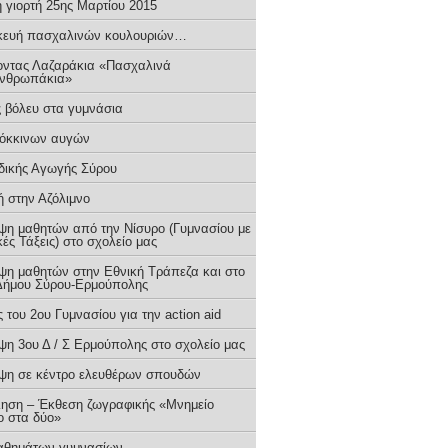
 γιορτή 25ης Μαρτίου 2015
ευή πασχαλινών κουλουριών…
οντας Λαζαράκια «Πασχαλινά
νθρωπάκια»
 βόλευ στα γυμνάσια
όκκινων αυγών
δικής Αγωγής Σύρου
ή στην Αζόλιμνο
ψη μαθητών από την Νίσυρο (Γυμνασίου με
ές Τάξεις) στο σχολείο μας
ψη μαθητών στην Εθνική Τράπεζα και στο
Δήμου Σύρου-Ερμούπολης
 του 2ου Γυμνασίου για την action aid
ψη 3ου Δ / Σ Ερμούπολης στο σχολείο μας
ψη σε κέντρο ελευθέρων σπουδών
ηση – Έκθεση ζωγραφικής «Μνημείο
ο στα δύο»
αθημάτων γυμνασίων