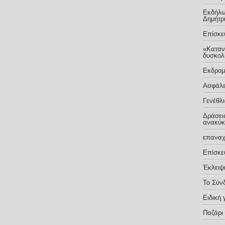
Εκδήλω
Δημήτρ
Eπίσκε
«Καταν
δυσκολ
Εκδρομ
Ασφάλε
Γενέθλ
Δράσει
ανακύκ
επαναχ
Επίσκε
Έκλειψ
Το Σύν
Ειδική
Παζάρι