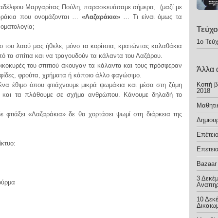
δέλφου Μαργαρίτας Πούλη, παρασκευάσαμε σήμερα, (μαζί με
ουράκια που ονομάζονται …
«Λαζαράκια»
… Τι είναι όμως τα
νοματολογία;
Τεύχο
1ο Τεύ
υ λαού μας ήθελε, μόνο τα κορίτσια, κρατώντας καλαθάκια
ό τα σπίτια και να τραγουδούν τα κάλαντα του Λαζάρου.
νοικοκυρές του σπιτιού άκουγαν τα κάλαντα και τους πρόσφεραν
Άλλα 
φίδες, φρούτα, χρήματα ή κάποιο άλλο φαγώσιμο.
Κοπή β
 ένα έθιμο όπου φτιάχνουμε μικρά ψωμάκια και μέσα στη ζύμη
2018
ες και τα πλάθουμε σε σχήμα ανθρώπου. Κάνουμε δηλαδή το
Μαθητικ
ε φτιάξει «Λαζαράκια» δε θα χορτάσει ψωμί στη διάρκεια της
Δημιου
Επέτει
ίκτυο:
Επετει
Bazaar
3 Δεκέ
ούρμα
Αναπηρ
10 Δεκ
Δικαιω