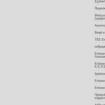
Σχολική
Παρασκ
Φτιάχν
ζυμαρα
Αγώνες
Βαφή κ
TEE Eι
εκδρομ
Επίσκε
Λυκειακ
Επίσκε
Κ.Ε.Π 
Δράσεις
Επίσκε
Eπίσκε
Πρόσκλ
κομμέν
Λήξη μ