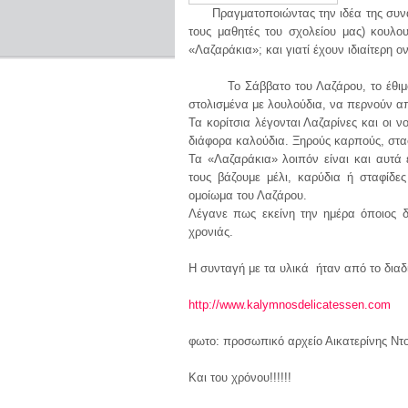
Πραγματοποιώντας την ιδέα της συνα
τους μαθητές του σχολείου μας) κουλ
«Λαζαράκια»; και γιατί έχουν ιδιαίτερη ο
Το Σάββατο του Λαζάρου, το έθιμο το
στολισμένα με λουλούδια, να περνούν απ
Τα κορίτσια λέγονται Λαζαρίνες και οι 
διάφορα καλούδια. Ξηρούς καρπούς, στα
Τα «Λαζαράκια» λοιπόν είναι και αυτά
τους βάζουμε μέλι, καρύδια ή σταφίδ
ομοίωμα του Λαζάρου.
Λέγανε πως εκείνη την ημέρα όποιος δ
χρονιάς.
Η συνταγή με τα υλικά ήταν από το διαδ
http://www.kalymnosdelicatessen.com
φωτο: προσωπικό αρχείο Αικατερίνης Ντ
Και του χρόνου!!!!!!