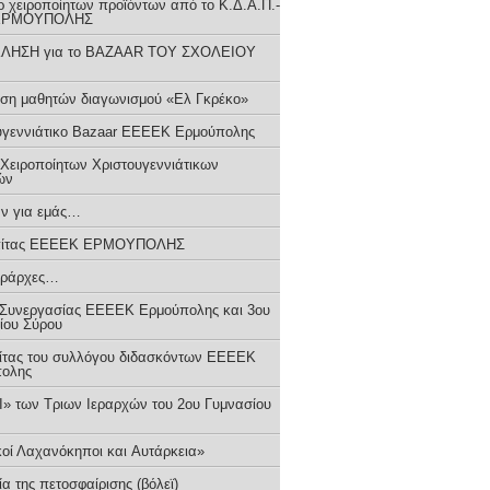
 χειροποίητων προϊόντων από το Κ.Δ.Α.Π.-
ΕΡΜΟΥΠΟΛΗΣ
ΛΗΣΗ για το BAZAAR ΤΟΥ ΣΧΟΛΕΙΟΥ
ση μαθητών διαγωνισμού «Ελ Γκρέκο»
υγεννιάτικο Bazaar ΕΕΕΕΚ Ερμούπολης
 Χειροποίητων Χριστουγεννιάτικων
ών
ν για εμάς…
πίτας ΕΕΕΕΚ ΕΡΜΟΥΠΟΛΗΣ
Ιεράρχες…
Συνεργασίας ΕΕΕΕΚ Ερμούπολης και 3ου
ίου Σύρου
ίτας του συλλόγου διδασκόντων ΕΕΕΕΚ
ολης
Ι» των Τριων Ιεραρχών του 2ου Γυμνασίου
κοί Λαχανόκηποι και Aυτάρκεια»
ία της πετοσφαίρισης (βόλεϊ)