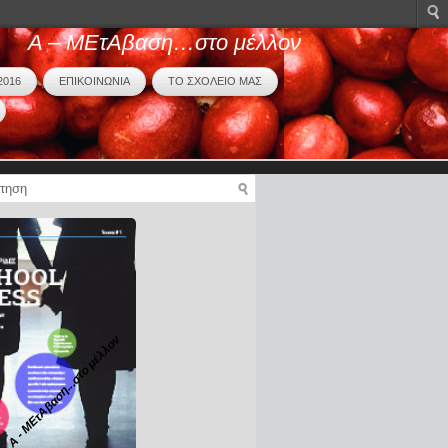
Α – ΜΕτΑβαση…στο μέλλον
2016
ΕΠΙΚΟΙΝΩΝΙΑ
ΤΟ ΣΧΟΛΕΙΟ ΜΑΣ
Α - ΜΕτΑβαση...στο μέλλον