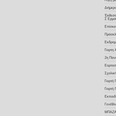
Διήμερ
Έκθεση 
Σ Ερμο
Επίσκε
Πρόσκλ
Εκδρομ
Γιορτη
2η Παν
Εορτασ
Σχολικ
Γιορτή
Γιορτή
Εκπαιδ
Γενέθλ
ΜΠΑΖΑ