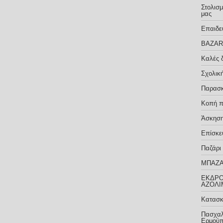
Στολισμ
μας
Επαιδε
BAZAR 
Καλές δ
Σχολικ
Παρασκ
Κοπή π
Άσκηση
Επίσκε
Παζάρι
ΜΠΑΖΑ
ΕΚΔΡΟ
ΑΖΟΛΙ
Κατασκ
Πασχαλ
Ερμούπ