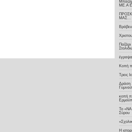
Μπαζάρ
ΜΕ.Α 
ΠΡΟΣΚ
ΜΑΣ…
Βράβευ
Χριστο
Παζάρι
Στολιδι
έγραψα
Κοπή 
Τρεις 
Δράση 
Γυμνασ
κοπή π
Ερμούπ
Το «ΝΑ
Σύρου
«Σχολι
Η ιστορ