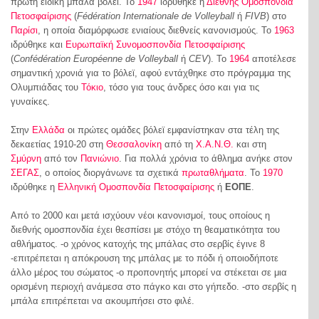
πρώτη ειδική μπάλα βόλεϊ. Το
1947
ιδρύθηκε η
Διεθνής Ομοσπονδία
Πετοσφαίρισης
(
Fédération Internationale de Volleyball
ή
FIVB
) στο
Παρίσι
, η οποία διαμόρφωσε ενιαίους διεθνείς κανονισμούς. Το
1963
ιδρύθηκε και
Ευρωπαϊκή Συνομοσπονδία Πετοσφαίρισης
(
Confédération Européenne de Volleyball
ή
CEV
). Το
1964
αποτέλεσε
σημαντική χρονιά για το βόλεϊ, αφού εντάχθηκε στο πρόγραμμα της
Ολυμπιάδας του
Τόκιο
, τόσο για τους άνδρες όσο και για τις
γυναίκες.
Στην
Ελλάδα
οι πρώτες ομάδες βόλεϊ εμφανίστηκαν στα τέλη της
δεκαετίας 1910-20 στη
Θεσσαλονίκη
από τη
Χ.Α.Ν.Θ.
και στη
Σμύρνη
από τον
Πανιώνιο
. Για πολλά χρόνια το άθλημα ανήκε στον
ΣΕΓΑΣ
, ο οποίος διοργάνωνε τα σχετικά
πρωταθλήματα
. Το
1970
ιδρύθηκε η
Ελληνική Ομοσπονδία Πετοσφαίρισης
ή
ΕΟΠΕ
.
Από το 2000 και μετά ισχύουν νέοι κανονισμοί, τους οποίους η
διεθνής ομοσπονδία έχει θεσπίσει με στόχο τη θεαματικότητα του
αθλήματος. -ο χρόνος κατοχής της μπάλας στο σερβίς έγινε 8
-επιτρέπεται η απόκρουση της μπάλας με το πόδι ή οποιοδήποτε
άλλο μέρος του σώματος -ο προπονητής μπορεί να στέκεται σε μια
ορισμένη περιοχή ανάμεσα στο πάγκο και στο γήπεδο. -στο σερβίς η
μπάλα επιτρέπεται να ακουμπήσει στο φιλέ.