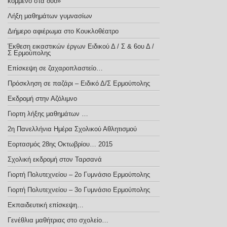
κομμένο στα δύο»
Λήξη μαθημάτων γυμνασίων
Διήμερο αφιέρωμα στο Κουκλοθέατρο
Έκθεση εικαστικών έργων Ειδικού Δ / Σ & 6ου Δ /
Σ Ερμούπολης
Επίσκεψη σε ζαχαροπλαστείο…
Πρόσκληση σε παζάρι – Ειδικό Δ/Σ Ερμούπολης
Εκδρομή στην Αζόλιμνο
Γιορτη λήξης μαθημάτων …
2η Πανελλήνια Ημέρα Σχολικού Αθλητισμού
Εορτασμός 28ης Οκτωβρίου… 2015
Σχολική εκδρομή στον Ταρσανά
Γιορτή Πολυτεχνείου – 2ο Γυμνάσιο Ερμούπολης
Γιορτή Πολυτεχνείου – 3ο Γυμνάσιο Ερμούπολης
Εκπαιδευτική επίσκεψη…
Γενέθλια μαθήτριας στο σχολείο…