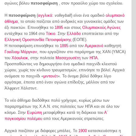
αγώνες βόλευ
πετοσφαίριση
, στον προαύλιο χώρο του σχολείου.
Η
πετοσφαίριση
(
αγγλικά
:
volleyball
) είναι ένα ομαδικό
ολυμπιακό
άθλημα
, το οποίο παίζεται από ανδρικές και γυναικείες ομάδες των
έξι παικτών. Επινοήθηκε το
1895
και στους
Ολυμπιακούς Αγώνες
εντάχθηκε το 1964 στο
Τόκιο
. Στην
Ελλάδα
εποπτεύεται από την
Ελληνική Ομοσπονδία Πετοσφαίρισης
(ΕΟΠΕ).
Η πετοσφαίριση επινοήθηκε το
1895
από τον
Αμερικανό
καθηγητή
Γουίλιαμ Μόργκαν
, που εργαζόταν στο παράρτημα της ΧΑΝ (YMCA)
του
Χόουλιοκ
, στην πολιτεία
Μασαχουσέτη
των
ΗΠΑ
.
Προσπαθώντας να δημιουργήσει ένα ομαδικό παιχνίδι κλειστού
χώρου, χωρίς τον κίνδυνο τραυματισμών, επινόησε το βόλεϊ. Αρχικά
ονόμασε το παιχνίδι «
μιντονέτ
«. Το όνομα βόλεϊ δόθηκε λίγο
αργότερα, έπειτα από έναν αγώνα επίδειξης, μάλλον από τον
Άλφρεντ Χάλστιντ.
Το νέο άθλημα διαδόθηκε πολύ γρήγορα, κυρίως μέσω των
παραρτημάτων της Χ.Α.Ν. στις πολιτείες των ΗΠΑ και σε όλο τον
κόσμο. Στην
Ευρώπη
μεταφέρθηκε κατά τη διάρκεια του
Α΄
παγκοσμίου πολέμου
από τους Αμερικανούς στρατιώτες.
Αρχικά παιζόταν με διάφορες μπάλες. Το
1900
κατασκευάστηκε η