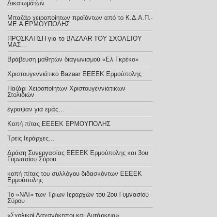
Δικαιωμάτων
Μπαζάρ χειροποίητων προϊόντων από το Κ.Δ.Α.Π.-
ΜΕ.Α ΕΡΜΟΥΠΟΛΗΣ
ΠΡΟΣΚΛΗΣΗ για το BAZAAR ΤΟΥ ΣΧΟΛΕΙΟΥ
ΜΑΣ…
Βράβευση μαθητών διαγωνισμού «Ελ Γκρέκο»
Χριστουγεννιάτικο Bazaar ΕΕΕΕΚ Ερμούπολης
Παζάρι Χειροποίητων Χριστουγεννιάτικων
Στολιδιών
έγραψαν για εμάς…
Κοπή πίτας ΕΕΕΕΚ ΕΡΜΟΥΠΟΛΗΣ
Τρεις Ιεράρχες…
Δράση Συνεργασίας ΕΕΕΕΚ Ερμούπολης και 3ου
Γυμνασίου Σύρου
κοπή πίτας του συλλόγου διδασκόντων ΕΕΕΕΚ
Ερμούπολης
Το «ΝΑΙ» των Τριων Ιεραρχών του 2ου Γυμνασίου
Σύρου
«Σχολικοί Λαχανόκηποι και Aυτάρκεια»