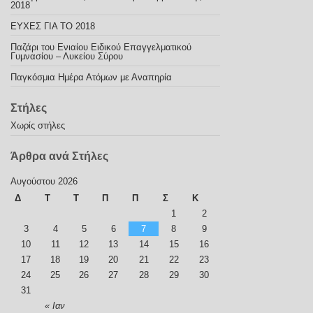
2018
ΕΥΧΕΣ ΓΙΑ ΤΟ 2018
Παζάρι του Ενιαίου Ειδικού Επαγγελματικού
Γυμνασίου – Λυκείου Σύρου
Παγκόσμια Ημέρα Ατόμων με Αναπηρία
Στήλες
Χωρίς στήλες
Άρθρα ανά Στήλες
Αυγούστου 2026
Δ
Τ
Τ
Π
Π
Σ
Κ
1
2
3
4
5
6
7
8
9
10
11
12
13
14
15
16
17
18
19
20
21
22
23
24
25
26
27
28
29
30
31
« Ιαν