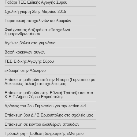
Παζάρι ΤΕΕ Ειδικής Αγωγής Σύρου
Σχολική γιορτή 25ης Μαρτίου 2015
Παρασκευή πασχαλινών κουλουριών…
Φτιάχνοντας Λαζαράκια «Πασχαλινά
ζυμαρανθρωπάκια»
Αγώνες βόλευ στα γυμνάσια
Βαφή κόκκινων αυγών
TEE Eιδικής Αγωγής Σύρου
εκδρομή στην Αζόλιμνο
Επίσκεψη μαθητών από την Νίσυρο (Γυμνασίου με
Λυκειακές Τάξεις) στο σχολείο μας
Επίσκεψη μαθητών στην Εθνική Τράπεζα και στο
Κ.Ε.Π Δήμου Σύρου-Ερμούπολης
Δράσεις του 2ου Γυμνασίου για την action aid
Επίσκεψη 3ου Δ / Σ Ερμούπολης στο σχολείο μας
Eπίσκεψη σε κέντρο ελευθέρων σπουδών
Πρόσκληση – Έκθεση ζωγραφικής «Μνημείο