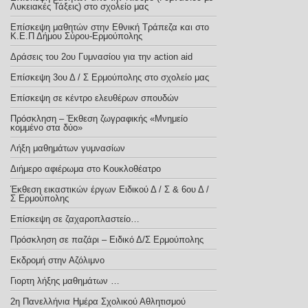
Λυκειακές Τάξεις) στο σχολείο μας
Επίσκεψη μαθητών στην Εθνική Τράπεζα και στο
Κ.Ε.Π Δήμου Σύρου-Ερμούπολης
Δράσεις του 2ου Γυμνασίου για την action aid
Επίσκεψη 3ου Δ / Σ Ερμούπολης στο σχολείο μας
Eπίσκεψη σε κέντρο ελευθέρων σπουδών
Πρόσκληση – Έκθεση ζωγραφικής «Μνημείο
κομμένο στα δύο»
Λήξη μαθημάτων γυμνασίων
Διήμερο αφιέρωμα στο Κουκλοθέατρο
Έκθεση εικαστικών έργων Ειδικού Δ / Σ & 6ου Δ /
Σ Ερμούπολης
Επίσκεψη σε ζαχαροπλαστείο…
Πρόσκληση σε παζάρι – Ειδικό Δ/Σ Ερμούπολης
Εκδρομή στην Αζόλιμνο
Γιορτη λήξης μαθημάτων …
2η Πανελλήνια Ημέρα Σχολικού Αθλητισμού