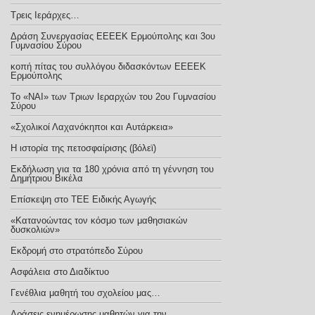
Τρεις Ιεράρχες…
Δράση Συνεργασίας ΕΕΕΕΚ Ερμούπολης και 3ου
Γυμνασίου Σύρου
κοπή πίτας του συλλόγου διδασκόντων ΕΕΕΕΚ
Ερμούπολης
Το «ΝΑΙ» των Τριων Ιεραρχών του 2ου Γυμνασίου
Σύρου
«Σχολικοί Λαχανόκηποι και Aυτάρκεια»
Η ιστορία της πετοσφαίρισης (βόλεϊ)
Εκδήλωση για τα 180 χρόνια από τη γέννηση του
Δημήτριου Βικέλα
Eπίσκεψη στο ΤΕΕ Ειδικής Αγωγής
«Κατανοώντας τον κόσμο των μαθησιακών
δυσκολιών»
Εκδρομή στο στρατόπεδο Σύρου
Ασφάλεια στο Διαδίκτυο
Γενέθλια μαθητή του σχολείου μας…
Δράσεις ενημέρωσης μαθητών για την