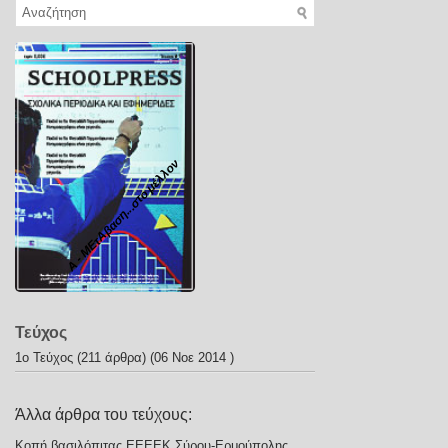
Α - ΜΕτΑβαση...στο μέλλον
Τεύχος
1ο Τεύχος
(211 άρθρα) (06 Νοε 2014 )
Άλλα άρθρα του τεύχους:
Κοπή βασιλόπιτας ΕΕΕΕΚ Σύρου-Ερμούπολης