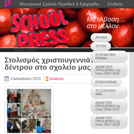
Ηλεκτρονικά Σχολικά Περιοδικά & Εφημερίδες
Σύνδεση
Α –
ΜΕτΑβαση…
στο μέλλον
ΑΡΧΙΚΗ
ΤΕΥΧΗ
Χωρίς στήλες
ΣΥΝΤΑΚΤΙΚΗ
Στολισμός χριστουγεννιάτικου
ΟΜΑΔΑ
0
δέντρου στο σχολείο μας
ΔΙΔΑΚΤΙΚΟ
ΠΡΟΣΩΠΙΚΟ σχ.
έτους 2015-2016
3 Δεκεμβρίου 2015
Διάφορα
ΕΠΙΚΟΙΝΩΝΙΑ
ΤΟ ΣΧΟΛΕΙΟ
ΜΑΣ
ΔΙΔΑΚΤΙΚΟ
ΠΡΟΣΩΠΙΚΟ σχ.
έτους 2016-2017
ΔΙΔΑΚΤΙΚΟ
ΠΡΟΣΩΠΙΚΟ Σχ.
έτους 2017-2018