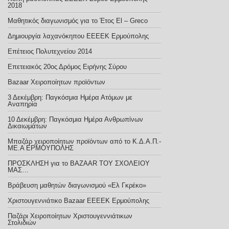
2018
Μαθητικός διαγωνισμός για το Έτος El – Greco
Δημιουργία λαχανόκηπου ΕΕΕΕΚ Ερμούπολης
Επέτειος Πολυτεχνείου 2014
Επετειακός 20ος Δρόμος Ειρήνης Σύρου
Bazaar Xειροποίητων προϊόντων
3 Δεκέμβρη: Παγκόσμια Ημέρα Ατόμων με
Αναπηρία
10 Δεκέμβρη: Παγκόσμια Ημέρα Ανθρωπίνων
Δικαιωμάτων
Μπαζάρ χειροποίητων προϊόντων από το Κ.Δ.Α.Π.-
ΜΕ.Α ΕΡΜΟΥΠΟΛΗΣ
ΠΡΟΣΚΛΗΣΗ για το BAZAAR ΤΟΥ ΣΧΟΛΕΙΟΥ
ΜΑΣ…
Βράβευση μαθητών διαγωνισμού «Ελ Γκρέκο»
Χριστουγεννιάτικο Bazaar ΕΕΕΕΚ Ερμούπολης
Παζάρι Χειροποίητων Χριστουγεννιάτικων
Στολιδιών