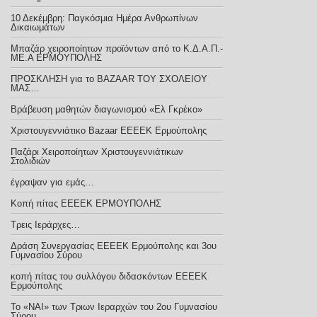
10 Δεκέμβρη: Παγκόσμια Ημέρα Ανθρωπίνων
Δικαιωμάτων
Μπαζάρ χειροποίητων προϊόντων από το Κ.Δ.Α.Π.-
ΜΕ.Α ΕΡΜΟΥΠΟΛΗΣ
ΠΡΟΣΚΛΗΣΗ για το BAZAAR ΤΟΥ ΣΧΟΛΕΙΟΥ
ΜΑΣ…
Βράβευση μαθητών διαγωνισμού «Ελ Γκρέκο»
Χριστουγεννιάτικο Bazaar ΕΕΕΕΚ Ερμούπολης
Παζάρι Χειροποίητων Χριστουγεννιάτικων
Στολιδιών
έγραψαν για εμάς…
Κοπή πίτας ΕΕΕΕΚ ΕΡΜΟΥΠΟΛΗΣ
Τρεις Ιεράρχες…
Δράση Συνεργασίας ΕΕΕΕΚ Ερμούπολης και 3ου
Γυμνασίου Σύρου
κοπή πίτας του συλλόγου διδασκόντων ΕΕΕΕΚ
Ερμούπολης
Το «ΝΑΙ» των Τριων Ιεραρχών του 2ου Γυμνασίου
Σύρου