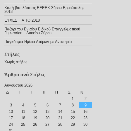
Κοπή βασιλόπιτας ΕΕΕΕΚ Σύρου-Ερμούπολης
2018
ΕΥΧΕΣ ΓΙΑ ΤΟ 2018
Παζάρι του Ενιαίου Ειδικού Επαγγελματικού
Γυμνασίου – Λυκείου Σύρου
Παγκόσμια Ημέρα Ατόμων με Αναπηρία
Στήλες
Χωρίς στήλες
Άρθρα ανά Στήλες
Αυγούστου 2026
Δ
Τ
Τ
Π
Π
Σ
Κ
1
2
3
4
5
6
7
8
9
10
11
12
13
14
15
16
17
18
19
20
21
22
23
24
25
26
27
28
29
30
31