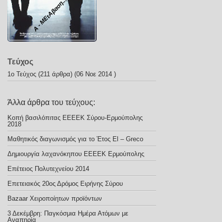
Α - ΜΕτΑβαση...στο μέλλον
Τεύχος
1ο Τεύχος
(211 άρθρα) (06 Νοε 2014 )
Άλλα άρθρα του τεύχους:
Κοπή βασιλόπιτας ΕΕΕΕΚ Σύρου-Ερμούπολης
2018
Μαθητικός διαγωνισμός για το Έτος El – Greco
Δημιουργία λαχανόκηπου ΕΕΕΕΚ Ερμούπολης
Επέτειος Πολυτεχνείου 2014
Επετειακός 20ος Δρόμος Ειρήνης Σύρου
Bazaar Xειροποίητων προϊόντων
3 Δεκέμβρη: Παγκόσμια Ημέρα Ατόμων με
Αναπηρία