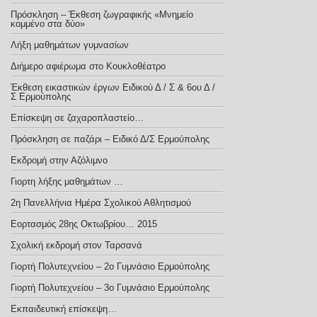
Πρόσκληση – Έκθεση ζωγραφικής «Μνημείο
κομμένο στα δύο»
Λήξη μαθημάτων γυμνασίων
Διήμερο αφιέρωμα στο Κουκλοθέατρο
Έκθεση εικαστικών έργων Ειδικού Δ / Σ & 6ου Δ /
Σ Ερμούπολης
Επίσκεψη σε ζαχαροπλαστείο…
Πρόσκληση σε παζάρι – Ειδικό Δ/Σ Ερμούπολης
Εκδρομή στην Αζόλιμνο
Γιορτη λήξης μαθημάτων …
2η Πανελλήνια Ημέρα Σχολικού Αθλητισμού
Εορτασμός 28ης Οκτωβρίου… 2015
Σχολική εκδρομή στον Ταρσανά
Γιορτή Πολυτεχνείου – 2ο Γυμνάσιο Ερμούπολης
Γιορτή Πολυτεχνείου – 3ο Γυμνάσιο Ερμούπολης
Εκπαιδευτική επίσκεψη…