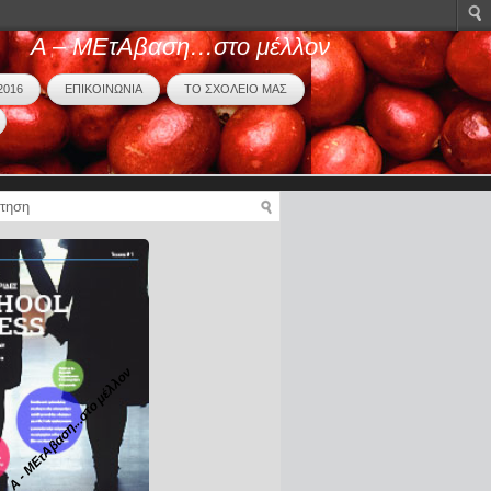
Α – ΜΕτΑβαση…στο μέλλον
2016
ΕΠΙΚΟΙΝΩΝΙΑ
ΤΟ ΣΧΟΛΕΙΟ ΜΑΣ
Α - ΜΕτΑβαση...στο μέλλον