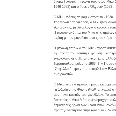
όνομα Πλούτο. Τη φωνή τους στον Μίκυ δ
1946-1983) και ο Γουέιν Όλγουιν (1983-…
Ο Μίκυ Μάους σε κόμικ στριπ του 1930
Στις πρώτες ταινίες του, ο Μίκι ήταν σκα
εξυπνάκιας, με λίγα λόγια ο
κύριος Τέλει
Η προσωπικότητα του Μίκυ στις πρώτες τα
σχέση με τον μονοδιάστατο χαρακτήρα τη
Η μεγάλη επιτυχία του Μίκυ προσήλκυσε
την πρώτη του έντυπη εμφάνιση. Τέσσερα
εγκυκλοπαίδεια
Μπριτάνικα
. Στην Ελλάδ
Τερζόπουλου, μόλις το 1966. Την Παρασ
εξώφυλλο έτοιμο να επισκεφθεί την Ελλά
αναγνωστών.
Ο Μίκυ έγινε ο πρώτος ήρωας κινουμένων
Πεζοδρόμιο της Φήμης (Walk of Fame)
στο
των πεντηκοστών του γενεθλίων. Το αστέρ
δεκαετίες ο Μίκυ Μάους μονομάχησε σκ
δημοφιλούς ήρωα των κινουμένων σχεδίων
πρωταγωνίστησαν στην ταινία του Ρόμπε