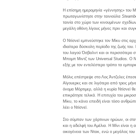
Η επίσημη ημερομηνία «γέννησης» του Μ
πρωταγωνίστησε στην ταινιούλα
Steambo
ταινία στο χώρο των κινουμένων σχεδίων.
μεγάλη οθόνη λίγους μήνες πριν και συγ
Ο Ντίσνεϊ εμπνεύστηκε τον Μίκυ στις αρχ
ιδιαίτερα δύσκολη περίοδο της ζωής του.
του λαγού Όσβαλντ και οι περισσότερο σ
Μπομπ Μιντζ των Universal Studios. Ο Ντ
εξής με τον εντελέστερο τρόπο τα εμπο
Μόλις επέστρεψε στο Λος Άντζελες έπεσε
Αϊγουερκς και σε λιγότερο από τρεις μή
όνομα Μόρτιμερ, αλλά η κυρία Ντίσνεϊ θ
επικράτησε τελικά. Η επιτυχία του μικρο
Μίκυ, το κάνει επειδή είναι τόσο ανθρώπι
λέει ο Ντίσνεϊ.
Στο σύμπαν των χάρτινων ηρώων, οι στενό
και η αδελφή του Αμέλια. Η Μίνι είναι η 
οικογένεια των Ντακ, ενώ ο μεγάλος του