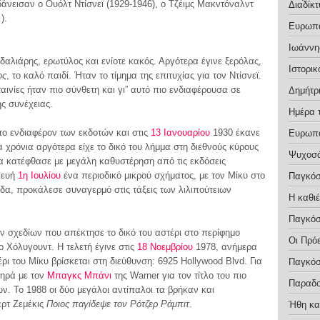
άνεισαν ο Ουόλτ Ντίσνεϊ (1929-1946), ο Τζέιμς Μακντόναλντ
Διαδίκτ
).
Ευρωπα
Ιωάννη
νδαλιάρης, ερωτύλος και ενίοτε κακός. Αργότερα έγινε ξερόλας,
Ιστορικ
ος
, το καλό παιδί. Ήταν το τίμημα της επιτυχίας για τον Ντίσνεϊ.
ινίες ήταν πιο σύνθετη και γι” αυτό πιο ενδιαφέρουσα σε
Δημήτρ
ς συνέχειας.
Ημέρα 
το ενδιαφέρον των εκδοτών και στις
13 Ιανουαρίου
1930 έκανε
Ευρωπα
 χρόνια αργότερα είχε το δικό του λήμμα στη διεθνούς κύρους
Ψυχοσ
α κατέφθασε με μεγάλη καθυστέρηση από τις εκδόσεις
κευή
1η Ιουλίου
ένα περιοδικό μικρού σχήματος, με τον Μίκυ στο
Παγκόσ
δα, προκάλεσε συναγερμό στις τάξεις των λιλιπούτειων
Η καθι
Παγκόσ
 σχεδίων που απέκτησε το δικό του αστέρι στο περίφημο
Οι Πρό
 Χόλυγουντ. Η τελετή έγινε στις
18 Νοεμβρίου
1978, ανήμερα
ι του Μίκυ βρίσκεται στη διεύθυνση: 6925 Hollywood Blvd. Για
Παγκόσ
ληρά με τον
Μπαγκς Μπάνι
της Warner για τον τίτλο του πιο
Παραδο
. Το 1988 οι δύο μεγάλοι αντίπαλοι τα βρήκαν και
ρτ Ζεμέκις
Ποιος παγίδεψε τον Ρότζερ Ράμπιτ
.
Ήθη κα