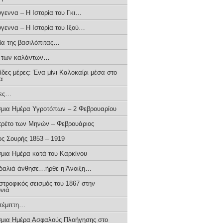
ύγεννα – H Iστορία του Γκι…
ύγεννα – Η Ιστορία του Ιξού…
ρία της βασιλόπιτας…
α των καλάντων…
δες μέρες: Ένα μίνι Καλοκαίρι μέσα στο
α
ιες…
μια Ημέρα Υγροτόπων – 2 Φεβρουαρίου
τρέτο των Μηνών – Φεβρουάριος
ος Σουρής 1853 – 1919
μια Ημέρα κατά του Καρκίνου
δαλιά άνθησε…ήρθε η Άνοιξη…
στροφικός σεισμός του 1867 στην
νιά
πέμπτη…
μια Ημέρα Ασφαλούς Πλοήγησης στο