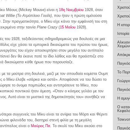
Χριστο
ίκυ Μάους (Mickey Mouse) είναι η
18η Νοεμβρίου
1928, όταν
at Willie (Το Ατμόπλοιο Γουίλι)
, που ήταν η πρώτη ομιλούσα
Χριστο
 Στην πραγματικότητα, ο Μίκυ είχε κάνει την εμφάνισή του στη
Η ιστο
κεκριμένα στην ταινία
Plane Crazy
(
15 Μαΐου
1928).
Ιστορί
ές του 1928, ταξιδεύοντας σιδηροδρομικώς για δουλειές σε μια
Αλκυονί
 Μόλις είχε χάσει τα εμπορικά δικαιώματα του πρώτου του ήρωα,
Χειμών
υνεργάτες του είχαν αποσκιρτήσει στον μεγάλο του αντίπαλο
Απόκρ
ίσνεϊ δεν θα έκανε ποτέ το ίδιο λάθος και θα προάσπιζε στο
ρικά δικαιώματα κάθε ήρωα που παρουσίαζε.
Παγκόσ
Το Πορ
 με τα μούτρα στη δουλειά, μαζί με τον σπουδαίο κομίστα Ουμπ
νες ο Μίκυ έλαβε «σάρκα και οστά». Αποφάσισε να του δώσει το
Γεώργι
εώρησε το όνομα πομπώδες και αντιπρότεινε το Μίκυ, που
Παγκόσ
σκοπικού ποντικού ήταν άμεση. «Όταν ο κόσμος γελάει με τον
νος. Αυτό είναι το μυστικό της δημοτικότητάς του» συνήθιζε να
Η αμυγ
Ο κατα
Κεφαλο
τεροι συγγενείς του Μίκυ είναι τα ανίψια του Μόρτι και Φέρντι
Τσικνο
αιώνια φιλενάδα του, διατηρεί στενή φιλία με τη μεγάλη
 αντίπαλος είναι ο
Μαύρος Πιτ
. Το σκυλί του Μίκυ ακούει στο
Παγκόσ