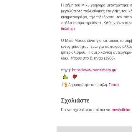
Η φήμη του Μίκυ γρήγορα μετατράπηκε σε
μεγαλύτερες πολυεθνικές εταιρείες του 
κινηματογράφο, την τηλεόραση, τον τύπο.
πολλά ακόμα προϊόντα. Κάθε χρόνο συνε
δολάρια
.
Ο Μίκυ Μάους είναι για κάποιους το σύμβ
ενεργητικότητας, ενώ για κάποιους άλλου
ιμπεριαλισμού. Η αμερικάνικη αντεργκρά
Μίκυ Μάους στο Βιετνάμ
(1968).
πηγή:
https://www.sansimera.gr/
Δημοσιεύτηκε στη στήλη:
Γενικά
Σχολιάστε
Για να σχολιάσετε πρέπει να
συνδεθείτε
.