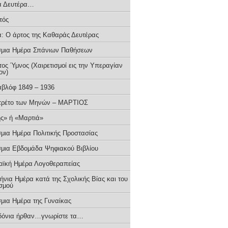
ά Δευτέρα…
τός
: Ο άρτος της Καθαράς Δευτέρας
μια Ημέρα Σπάνιων Παθήσεων
ος Ύμνος (Χαιρετισμοί εις την Υπεραγίαν
ον)
αβλόφ 1849 – 1936
τρέτο των Μηνών – ΜΑΡΤΙΟΣ
ς» ή «Μαρτιά»
μια Ημέρα Πολιτικής Προστασίας
μια Εβδομάδα Ψηφιακού Βιβλίου
ϊκή Ημέρα Λογοθεραπείας
νια Ημέρα κατά της Σχολικής Βίας και του
σμού
μια Ημέρα της Γυναίκας
ιδόνια ήρθαν…γνωρίστε τα…