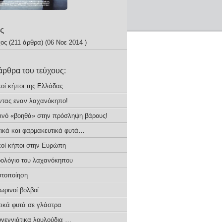
ς
χος
(211 άρθρα) (06 Νοε 2014 )
άρθρα του τεύχους:
κοί κήποι της Ελλάδας
ντας εναν λαχανόκηπο!
ινό «βοηθά» στην πρόσληψη βάρους!
ικά και φαρμακευτικά φυτά…
κοί κήποι στην Ευρώπη
ρολόγιο του λαχανόκηπου
τοποίηση
ωρινοί βολβοί
ικά φυτά σε γλάστρα
υγεννιάτικα λουλούδια …