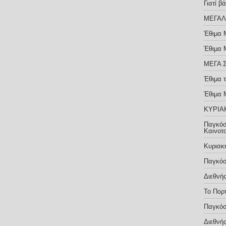
Γιατί 
ΜΕΓΑΛ
Έθιμα 
Έθιμα 
ΜΕΓΑ 
Έθιμα 
Έθιμα 
ΚΥΡΙΑ
Παγκόσ
Καινοτ
Κυριακ
Παγκόσ
Διεθνή
Το Πορ
Παγκόσ
Διεθνή