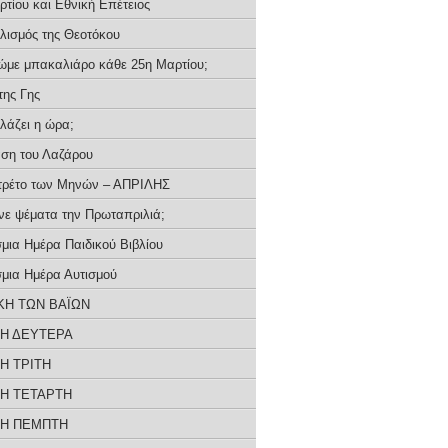
τίου και Εθνική Επέτειος
λισμός της Θεοτόκου
τρώμε μπακαλιάρο κάθε 25η Μαρτίου;
της Γης
λλάζει η ώρα;
ση του Λαζάρου
τρέτο των Μηνών – ΑΠΡΙΛΗΣ
ένε ψέματα την Πρωταπριλιά;
μια Ημέρα Παιδικού Βιβλίου
μια Ημέρα Αυτισμού
ΚΗ ΤΩΝ ΒΑΪΩΝ
Η ΔΕΥΤΕΡΑ
Η ΤΡΙΤΗ
Η ΤΕΤΑΡΤΗ
Η ΠΕΜΠΤΗ