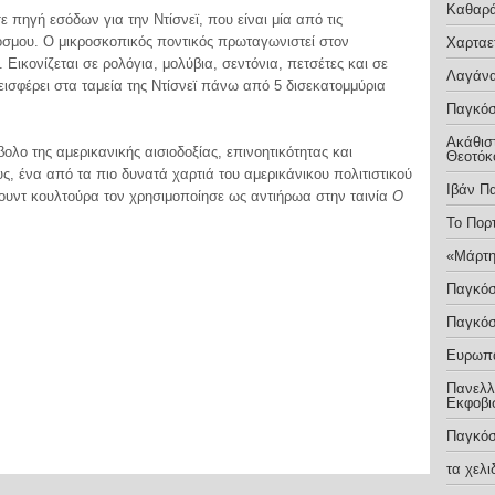
Καθαρ
 πηγή εσόδων για την Ντίσνεϊ, που είναι μία από τις
κόσμου. Ο μικροσκοπικός ποντικός πρωταγωνιστεί στον
Χαρταε
 Εικονίζεται σε ρολόγια, μολύβια, σεντόνια, πετσέτες και σε
Λαγάνα
ισφέρει στα ταμεία της Ντίσνεϊ πάνω από 5 δισεκατομμύρια
Παγκόσ
Ακάθιστ
ολο της αμερικανικής αισιοδοξίας, επινοητικότητας και
Θεοτόκ
ς, ένα από τα πιο δυνατά χαρτιά του αμερικάνικου πολιτιστικού
Ιβάν Π
ουντ κουλτούρα τον χρησιμοποίησε ως αντιήρωα στην ταινία
Ο
Το Πορ
«Μάρτη
Παγκόσ
Παγκόσ
Ευρωπα
Πανελλή
Εκφοβι
Παγκόσ
τα χελ