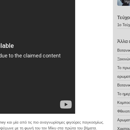
Τεύχο
1ο Τεύ
Άλλα 
Βοτανι
Ξεκινώ
Το πρω
αρωματ
Βοτανι
Το ημε
Κομποσ
Φθινοπ
Αρωματ
ey και μία από τις πιο αναγνωρίσιμες φιγούρες παγκοσμίως.
μψύχωνε με τη φωνή του τον Μίκυ στα πρώτα του βήματα.
Χριστο