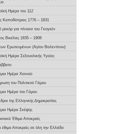
υο
ϊκή Ημέρα του 112
ς Καποδίστριας 1776 – 1831
ό ρεκόρ για πίνακα του Γκογκέν
ιος Βικέλας 1835 – 1908
των Ερωτευμένων (Αγίου Βαλεντίνου)
ϊκή Ημέρα Σεξoυαλικής Υγείας
άββατο
μια Ημέρα Χιονιού
έρωση του Πολιτικού Γάμου
μια Ημέρα του Γάμου
εδροι της Ελληνικής Δημοκρατίας
μια Ημέρα Σκέψης
σιακά Έθιμα Αποκριάς
ι έθιμα Αποκριάς σε όλη την Ελλάδα