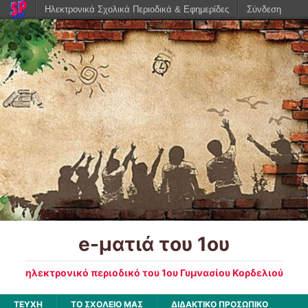
Ηλεκτρονικά Σχολικά Περιοδικά & Εφημερίδες
Σύνδεση
e-ματιά του 1ου
ηλεκτρονικό περιοδικό του 1ου Γυμνασίου Κορδελιού
ΤΕΥΧΗ
ΤΟ ΣΧΟΛΕΙΟ ΜΑΣ
ΔΙΔΑΚΤΙΚΟ ΠΡΟΣΩΠΙΚΟ