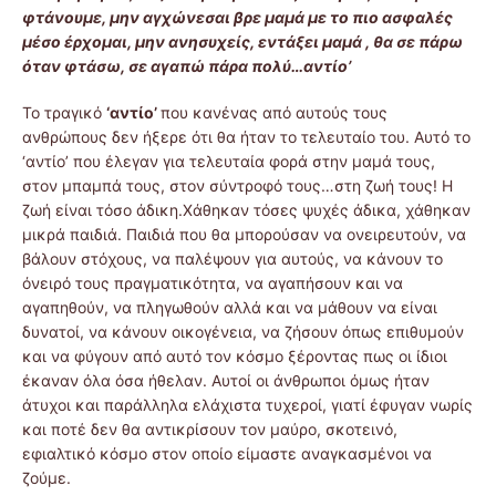
φτάνουμε, μην αγχώνεσαι βρε μαμά με το πιο ασφαλές
μέσο έρχομαι, μην ανησυχείς, εντάξει μαμά , θα σε πάρω
όταν φτάσω, σε αγαπώ πάρα πολύ…αντίο’
Το τραγικό
‘αντίο’
που κανένας από αυτούς τους
ανθρώπους δεν ήξερε ότι θα ήταν το τελευταίο του. Αυτό το
‘αντίο’ που έλεγαν για τελευταία φορά στην μαμά τους,
στον μπαμπά τους, στον σύντροφό τους…στη ζωή τους! Η
ζωή είναι τόσο άδικη.Χάθηκαν τόσες ψυχές άδικα, χάθηκαν
μικρά παιδιά. Παιδιά που θα μπορούσαν να ονειρευτούν, να
βάλουν στόχους, να παλέψουν για αυτούς, να κάνουν το
όνειρό τους πραγματικότητα, να αγαπήσουν και να
αγαπηθούν, να πληγωθούν αλλά και να μάθουν να είναι
δυνατοί, να κάνουν οικογένεια, να ζήσουν όπως επιθυμούν
και να φύγουν από αυτό τον κόσμο ξέροντας πως οι ίδιοι
έκαναν όλα όσα ήθελαν. Αυτοί οι άνθρωποι όμως ήταν
άτυχοι και παράλληλα ελάχιστα τυχεροί, γιατί έφυγαν νωρίς
και ποτέ δεν θα αντικρίσουν τον μαύρο, σκοτεινό,
εφιαλτικό κόσμο στον οποίο είμαστε αναγκασμένοι να
ζούμε.