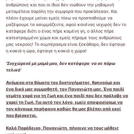
ανθρώπους και που οι ίδιοι δεν νιώθουν την μηδαμινή
μεταμέλεια παρόλη την συμφορά που προκάλεσαν. Και
πλέον έχουμε μείνει εμείς πίσω να προσπαθούμε να
μαζέψουμε τα ασυμμάζευτα, αφού κανένας ισχυρός δεν το
κατάφερε διότι ο ένας πήρε καμένη γη, ο άλλος πήρε
κατεστραμμένο χώμα και εμείς πήραμε τους ανθρώπους
μας νεκρούς! Το συμπέρασμα είναι ξεκάθαρο, δεν έφταιγε
η κακιά η ώρα, έφταιγε η κακιά η χώρα!
‘Συγχώρεσέ με μαμά μου, δεν κατάφερα να σε πάρω
τελικά’
Ανάμεσα στα θύματα του δυστυχήματος, θρηνούμε και
ένα δικό μας συμμαθητή, τον Παναγιώτη μας. Ένα παιδί
γεμάτο χαρά για τη ζωή και ένα παιδί που δεν πρόλαβε να
χαρεί τη ζωή. Για αυτό τον λόγο, εμείς αποφασίσαμε να
τον κάνουμε περήφανο καθώς θα μας βλέπει από εκεί
που βρίσκεται.
Καλό Παράδεισο, Παναγιώτη, πήγαινε να τους μάθεις