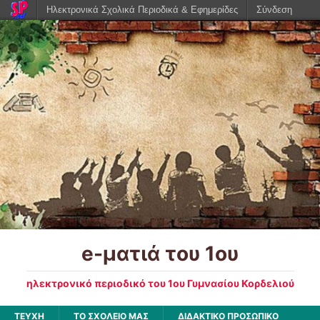
Ηλεκτρονικά Σχολικά Περιοδικά & Εφημερίδες
Σύνδεση
e-ματιά του 1ου
ηλεκτρονικό περιοδικό του 1ου Γυμνασίου Κορδελιού
ΤΕΥΧΗ
ΤΟ ΣΧΟΛΕΙΟ ΜΑΣ
ΔΙΔΑΚΤΙΚΟ ΠΡΟΣΩΠΙΚΟ