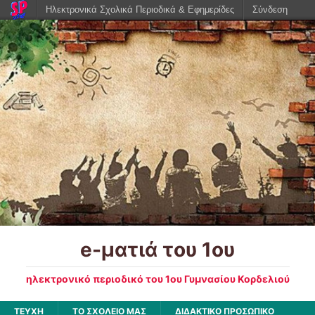
Ηλεκτρονικά Σχολικά Περιοδικά & Εφημερίδες
Σύνδεση
e-ματιά του 1ου
ηλεκτρονικό περιοδικό του 1ου Γυμνασίου Κορδελιού
ΤΕΥΧΗ
ΤΟ ΣΧΟΛΕΙΟ ΜΑΣ
ΔΙΔΑΚΤΙΚΟ ΠΡΟΣΩΠΙΚΟ