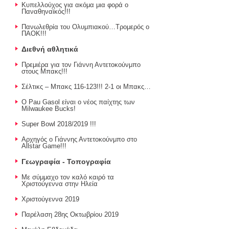
Κυπελλούχος για ακόμα μια φορά ο
Παναθηναϊκός!!!
Πανωλεθρία του Ολυμπιακού…Τρομερός ο
ΠΑΟΚ!!!
Διεθνή αθλητικά
Πρεμιέρα για τον Γιάννη Αντετοκούνμπο
στους Μπακς!!!
Σέλτικς – Μπακς 116-123!!! 2-1 οι Μπακς…
Ο Pau Gasol είναι ο νέος παίχτης των
Milwaukee Bucks!
Super Bowl 2018/2019 !!!
Αρχηγός ο Γιάννης Αντετοκούνμπο στο
Allstar Game!!!
Γεωγραφία - Τοπογραφία
Με σύμμαχο τον καλό καιρό τα
Χριστούγεννα στην Ηλεία
Χριστούγεννα 2019
Παρέλαση 28ης Οκτωβρίου 2019