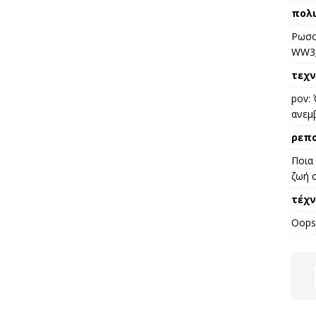
πολι
Ρωσο
WW3
τεχν
pov: 
ανεμ
ρεπ
Ποια 
ζωή σ
τέχν
Oops