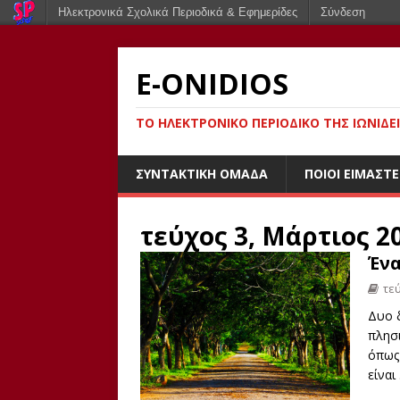
Ηλεκτρονικά Σχολικά Περιοδικά & Εφημερίδες
Σύνδεση
E-ONIDIOS
ΤΟ ΗΛΕΚΤΡΟΝΙΚΌ ΠΕΡΙΟΔΙΚΌ ΤΗΣ ΙΩΝΙΔΕ
ΣΥΝΤΑΚΤΙΚΉ ΟΜΆΔΑ
ΠΟΙΟΙ ΕΊΜΑΣΤΕ
τεύχος 3, Μάρτιος 2
Ένα
τε
Δυο δ
πλησι
όπως
είναι