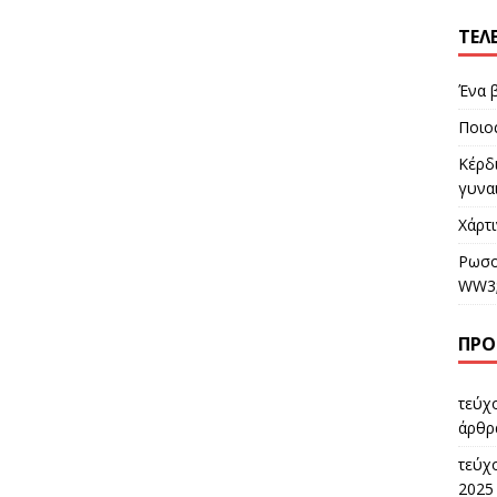
ΤΕΛ
Ένα 
Ποιος
Κέρδι
γυναι
Χάρτι
Ρωσο
WW3
ΠΡΌ
τεύχ
άρθρ
τεύχ
2025 