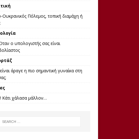
τική
-Ουκρανικός Πόλεμος, τοπική διαμάχη ή
;
ολογία
Όταν ο υπολογιστής σας είναι
βολίαστος
ορτάζ
είναι άραγε η πιο σημαντική γυναίκα στη
ας;
ες
! Κάτι χάλασα μάλλον…