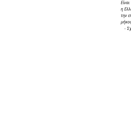
Είναι
η Ελλ
την ε
μήκος
-
Σχ