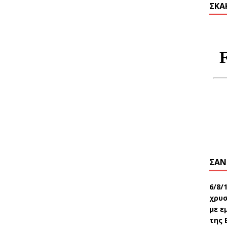
ΣΚΑ
ΣΑΝ
6/8/
χρυσ
με ε
της 