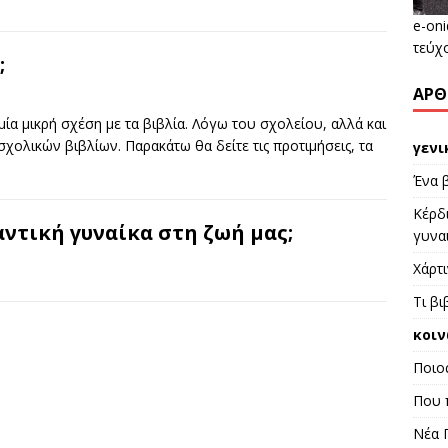
e-oni
τεύχ
;
ΆΡΘ
μία μικρή σχέση με τα βιβλία. Λόγω του σχολείου, αλλά και
χολικών βιβλίων. Παρακάτω θα δείτε τις προτιμήσεις, τα
γενι
Ένα 
Κέρδι
αντική γυναίκα στη ζωή μας;
γυναι
Χάρτι
Τι βι
κοιν
Ποιος
Που π
Νέα 