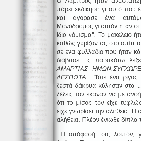
Ο Λάμπρος ήταν αναστατωμ
πάρει εκδίκηση γι αυτό που 
και αγόρασε ένα αυτόμα
Μονόδρομος γι αυτόν ήταν οι
ίδιο νόμισμα’’. Το μακελειό 
καθώς γυρίζοντας στο σπίτι 
σε ένα φυλλάδιο που ήταν κά
διάβασε τις παρακάτω λέ
ΑΜΑΡΤΙΑΣ ΗΜΩΝ
.
ΣΥΓΧΩΡ
ΔΕΣΠΟΤΑ .
Τότε ένα ρίγος 
ζεστά δάκρυα κύλησαν στα μά
λέξεις τον έκαναν να μετανοή
ότι το μίσος τον είχε τυφλώσ
είχε γνωρίσει την αλήθεια. Η
αλήθεια. Πλέον ένιωθε δίπλα τ
Η απόφασή του, λοιπόν, γι