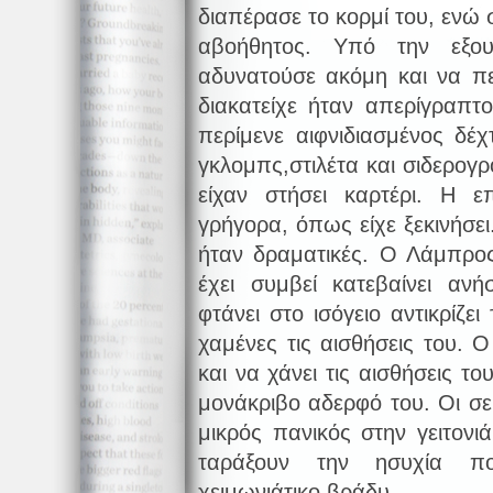
διαπέρασε το κορμί του, ενώ 
αβοήθητος. Υπό την εξο
αδυνατούσε ακόμη και να π
διακατείχε ήταν απερίγραπτ
περίμενε αιφνιδιασμένος δέ
γκλομπς,στιλέτα και σιδερογ
είχαν στήσει καρτέρι. Η ε
γρήγορα, όπως είχε ξεκινήσε
ήταν δραματικές. Ο Λάμπρος 
έχει συμβεί κατεβαίνει αν
φτάνει στο ισόγειο αντικρίζε
χαμένες τις αισθήσεις του. Ο
και να χάνει τις αισθήσεις τ
μονάκριβο αδερφό του. Οι σε
μικρός πανικός στην γειτον
ταράξουν την ησυχία πο
χειμωνιάτικο βράδυ.