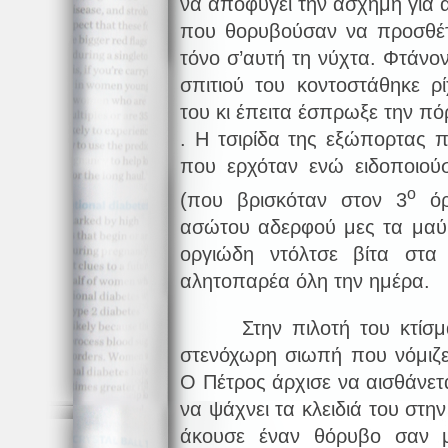
να αποφύγει την άσχημη για 
που θορυβούσαν να προσθέτο
τόνο σ’αυτή τη νύχτα. Φτάνο
σπιτιού του κοντοστάθηκε ρ
του κι έπειτα έσπρωξε την π
. Η τσιρίδα της εξώπορτας
που ερχόταν ενώ ειδοποιού
ο
(που βρισκόταν στον 3
όρ
ασώτου αδερφού μες τα μαύ
οργιώδη ντόλτσε βίτα στ
αλητοπαρέα όλη την ημέρα.
Στην πιλοτή του κτίσματ
στενόχωρη σιωπή που νόμιζε
Ο Πέτρος άρχισε να αισθάνετ
να ψάχνει τα κλειδιά του στ
άκουσε έναν θόρυβο σαν 