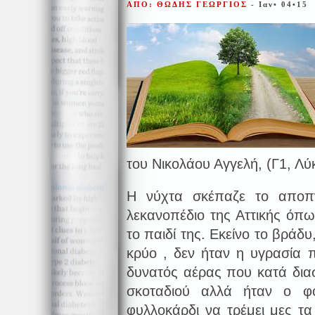
ΑΠΟ: ΘΩΔΗΣ ΓΕΩΡΓΙΟΣ
- Ιαν• 04•15
του Νικολάου Αγγελή, (Γ1, Λύκ
Η νύχτα σκέπαζε το αποπν
λεκανοπέδιο της Αττικής όπω
το παιδί της. Εκείνο το βράδυ
κρύο , δεν ήταν η υγρασία 
δυνατός αέρας που κατά διασ
σκοταδιού αλλά ήταν ο φ
φυλλοκάρδι να τρέμει μες τ