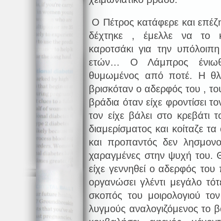
Ο Πέτρος κατάφερε και επέζ
δέχτηκε , έμελλε να το 
καροτσάκι για την υπόλοιπ
ετών… Ο Λάμπρος ένιωθε
θυμωμένος από ποτέ. Η θλ
βρισκόταν ο αδερφός του , τ
βράδια όταν είχε φροντίσει τ
τον είχε βάλει στο κρεβάτι 
διαμερίσματος και κοίταζε τ
και προπαντός δεν λησμονο
χαραγμένες στην ψυχή του. Θ
είχε γεννηθεί ο αδερφός του
οργανώσει γλέντι μεγάλο τότ
σκοπός του μοιρολογιού το
λυγμούς αναλογιζόμενος το β