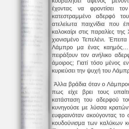
κουβαλήσει αφενός μένον
έχοντας να φροντίσει το
κατεστραμμένο αδερφό τ
ατελείωτα παιχνίδια που έ
καλοκαίρι στις παραλίες της
χιονισμένο Τεπελένι. Έπειτ
Λάμπρο μα ένας καημός… Α
πειράξουν τον ανήλικο αδερφ
άμοιρος; Γιατί τόσο μένος εν
κυριεύσει την ψυχή του Λάμπ
Άλλα βράδια όταν ο Λάμπρος
πως είχε βρει τους υπαίτ
κατάσταση του αδερφού το
κυνηγούσε με λύσσα κρατώντ
ευφραινόταν ακούγοντας το 
κουδούνισμα των καλύκων κ