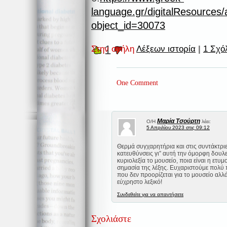
language.gr/digitalResources
object_id=30073
1
Στην στήλη
Λέξεων ιστορία
|
1 Σχό
One Comment
Mαρία Τσούρτη
Ο/Η
λέει:
5 Απριλίου 2023 στις 09:12
Θερμά συγχαρητήρια και στις συντάκτριε
κατευθύνσεις γι” αυτή την όμορφη δουλε
κυριολεξία το μουσείο, ποια είναι η ετυ
σημασία της λέξης. Ευχαριστούμε πολύ 
που δεν προορίζεται για το μουσείο αλλ
εύχρηστο λεξικό!
Συνδεθείτε για να απαντήσετε
Σχολιάστε