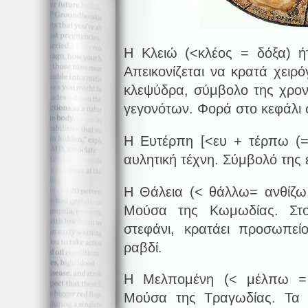
Η Κλειώ (<κλέος = δόξα) ήτ
Απεικονίζεται να κρατά χειρ
κλεψύδρα, σύμβολο της χρον
γεγονότων. Φορά στο κεφάλι 
Η Ευτέρπη [<ευ + τέρπω (=
αυλητική τέχνη. Σύμβολό της ε
Η Θάλεια (< θάλλω= ανθίζω
Μούσα της Κωμωδίας. Στο
στεφάνι, κρατάει προσωπεί
ραβδί.
Η Μελπομένη (< μέλπω =
Μούσα της Τραγωδίας. Τα 