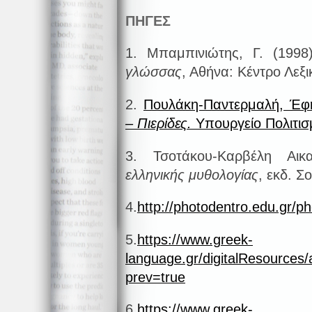
ΠΗΓΕΣ
1. Μπαμπινιώτης, Γ. (1998
γλώσσας
, Αθήνα: Κέντρο Λεξι
2.
Πουλάκη-Παντερμαλή, Έφ
– Πιερίδες.
Υπουργείο Πολιτισ
3. Τσοτάκου-Καρβέλη Αικ
ελληνικής μυθολογίας
, εκδ. Σ
4.
http://photodentro.edu.gr/
5.
https://www.greek-
language.gr/digitalResources
prev=true
6.
https://www.greek-