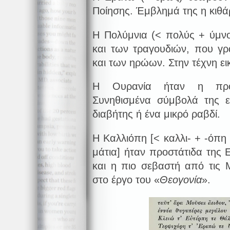
Ποίησης. Έμβλημά της η κιθάρ
Η Πολύμνια (< πολύς + ύμν
και των τραγουδιών, που γ
και των ηρώων. Στην τέχνη εικ
Η Ουρανία ήταν η προσ
Συνηθισμένα σύμβολά της ε
διαβήτης ή ένα μικρό ραβδί.
Η Καλλιόπη [< καλλι- + -όπη
μάτια] ήταν προστάτιδα της 
και η πιο σεβαστή από τις 
στο έργο του «
Θεογονία
».