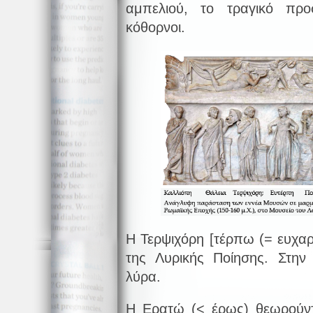
αμπελιού, το τραγικό πρ
κόθορνοι.
Η Τερψιχόρη [τέρπω (= ευχα
της Λυρικής Ποίησης. Στην 
λύρα.
Η Ερατώ (< έρως) θεωρούντ