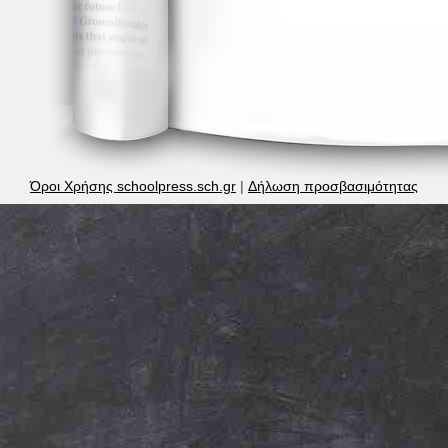
Όροι Χρήσης schoolpress.sch.gr
|
Δήλωση προσβασιμότητας