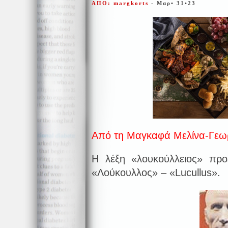
ΑΠΟ: margkorts
- Μαρ• 31•23
Από τη Μαγκαφά Μελίνα-Γεω
Η λέξη «λουκούλλειος» προ
«Λούκουλλος» – «Lucullus».