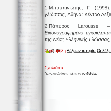
1.Μπαμπινιώτης, Γ. (1998
γλώσσας
, Αθήνα: Κέντρο Λεξι
2.Πάπυρος Larousse 
Εικονογραφημένο εγκυκλοπαιδ
της Νέας Ελληνικής Γλώσσας,
0
Στην στήλη
Λέξεων ιστορία
Οι λέξε
Σχολιάστε
Για να σχολιάσετε πρέπει να
συνδεθείτε
.