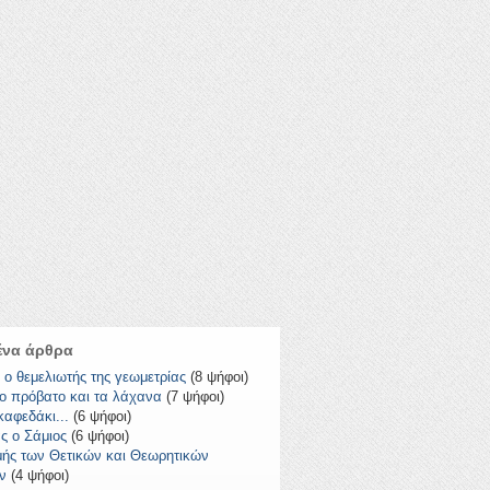
να άρθρα
 ο θεμελιωτής της γεωμετρίας
(8 ψήφοι)
το πρόβατο και τα λάχανα
(7 ψήφοι)
καφεδάκι...
(6 ψήφοι)
ς ο Σάμιος
(6 ψήφοι)
μής των Θετικών και Θεωρητικών
ν
(4 ψήφοι)