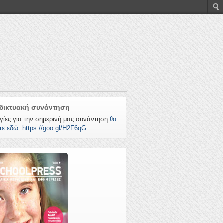
δικτυακή συνάντηση
γίες για την σημερινή μας συνάντηση
θα
τε εδώ: https://goo.gl/H2F6qG