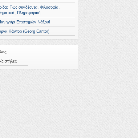
ρίδα: Πως συνδέονται Φιλοσοφία,
ηματικά, Πληροφορική
Πανηγύρι Επιστημών Νάξου!
οργκ Κάντορ (Georg Cantor)
λες
ίς στήλες