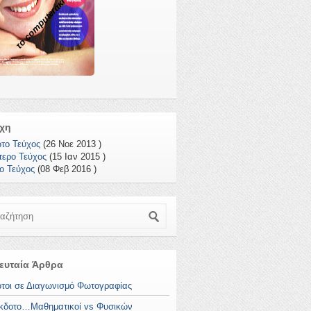
το computerάκι
χη
το Τεύχος
(26 Νοε 2013 )
τερο Τεύχος
(15 Ιαν 2015 )
το Τεύχος
(08 Φεβ 2016 )
ζήτηση
ευταία Άρθρα
τοι σε Διαγωνισμό Φωτογραφίας
κδοτο…Μαθηματικοί vs Φυσικών