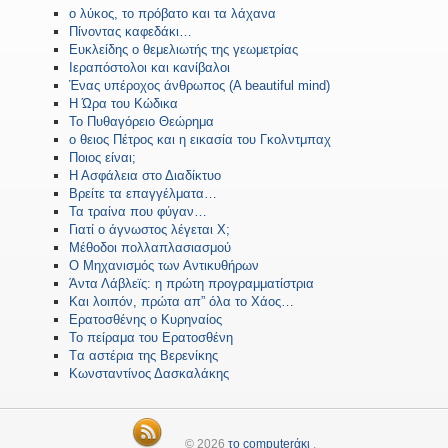
ο λύκος, το πρόβατο και τα λάχανα
Πίνοντας καφεδάκι…
Ευκλείδης ο θεμελιωτής της γεωμετρίας
Ιεραπόστολοι και κανίβαλοι
Ένας υπέροχος άνθρωπος (A beautiful mind)
Η Ώρα του Κώδικα
Το Πυθαγόρειο Θεώρημα
ο θειος Πέτρος και η εικασία του Γκολντμπαχ
Ποιος είναι;
Η Ασφάλεια στο Διαδίκτυο
Βρείτε τα επαγγέλματα…
Τα τραίνα που φύγαν…
Γιατί ο άγνωστος λέγεται Χ;
Μέθοδοι πολλαπλασιασμού
Ο Μηχανισμός των Αντικυθήρων
Άντα Λάβλεϊς: η πρώτη προγραμματίστρια
Και λοιπόν, πρώτα απ” όλα το Χάος…
Ερατοσθένης ο Κυρηναίος
Το πείραμα του Ερατοσθένη
Tα αστέρια της Βερενίκης
Κωνσταντίνος Δασκαλάκης
© 2026
το computerάκι
.