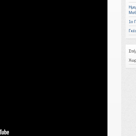
Ημε
Μαθ
1ο 
Γκέ
Στή
Χωρ