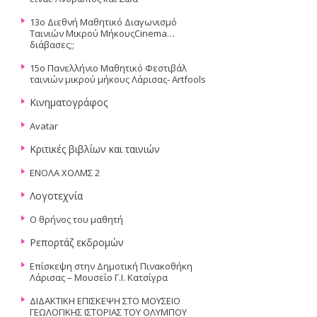
13ο Διεθνή Μαθητικό Διαγωνισμό
Ταινιών Μικρού ΜήκουςCinema…
διάβασες;;
15ο Πανελλήνιο Μαθητικό Φεστιβάλ
ταινιών μικρού μήκους Λάρισας- Artfools
Κινηματογράφος
Avatar
Κριτικές βιβλίων και ταινιών
ΕΝΟΛΑ ΧΟΛΜΣ 2
Λογοτεχνία
Ο θρήνος του μαθητή
Ρεπορτάζ εκδρομών
Επίσκεψη στην Δημοτική Πινακοθήκη
Λάρισας – Μουσείο Γ.Ι. Κατσίγρα
ΔΙΔΑΚΤΙΚΗ ΕΠΙΣΚΕΨΗ ΣΤΟ ΜΟΥΣΕΙΟ
ΓΕΩΛΟΓΙΚΗΣ ΙΣΤΟΡΙΑΣ ΤΟΥ ΟΛΥΜΠΟΥ