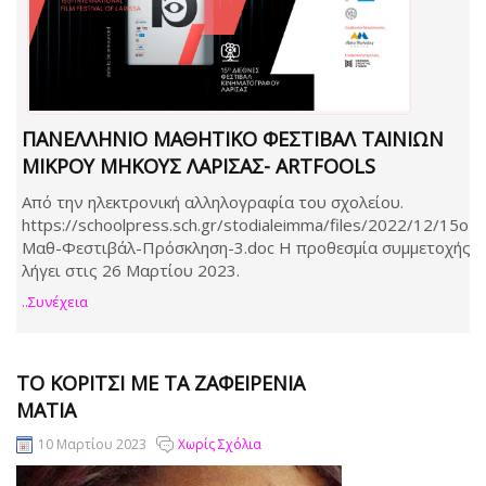
ΠΑΝΕΛΛΉΝΙΟ ΜΑΘΗΤΙΚΌ ΦΕΣΤΙΒΆΛ ΤΑΙΝΙΏΝ
ΜΙΚΡΟΎ ΜΉΚΟΥΣ ΛΆΡΙΣΑΣ- ARTFOOLS
Από την ηλεκτρονική αλληλογραφία του σχολείου.
https://schoolpress.sch.gr/stodialeimma/files/2022/12/15ο-
Μαθ-Φεστιβάλ-Πρόσκληση-3.doc Η προθεσμία συμμετοχής
λήγει στις 26 Μαρτίου 2023.
..συνέχεια
TΟ ΚΟΡΊΤΣΙ ΜΕ ΤΑ ΖΑΦΕΙΡΈΝΙΑ
ΜΆΤΙΑ
10 Μαρτίου 2023
Χωρίς Σχόλια