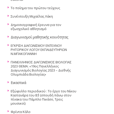
Το ποίημα του πρώτου τεύχους
Συνέντευξη Μιχαέλας Λάκη
Δημοσιογραφική έρευνα για τον
εξωσχολικό αθλητισμό
Διαγωνισμοί μαθητικής κοινότητας
ΕΓΚΡΙΣΗ ΔΙΑΓΩΝΙΣΜΟΥ ΕΝΤΕΧΝΟΥ
ΡΗΤΟΡΙΚΟΥ ΛΟΓΟΥ ΕΚΠΑΙΔΕΥΤΗΡΙΩΝ
Ν.ΜΠΑΚΟΓΙΑΝΝΗ
ΠΑΝΕΛΛΗΝΙΟΣ ΔΙΑΓΩΝΙΣΜΟΣ ΒΙΟΛΟΓΙΑΣ
2023 ΘΕΜΑ: «19ος Πανελλήνιος
Διαγωνισμός Βιολογίας 2023 – Διεθνής
Ολυμπιάδα Βιολογίας»
Εικαστικά
Εξώφυλλο περιοδικού : Το έργο του Νίκου
Καστανάρα του Β΄3 (σπουδή πάνω στον
πίνακα του Πάμπλο Πικάσο, Τρεις
μουσικοί)
Φρίντα Κάλο