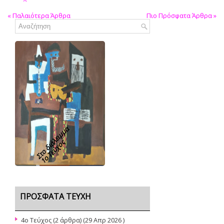
«
Παλαιότερα Άρθρα
Πιο Πρόσφατα Άρθρα
»
Στο διάλειμμα
1o Τεύχος
ΠΡΌΣΦΑΤΑ ΤΕΎΧΗ
4o Τεύχος
(2 άρθρα) (29 Απρ 2026 )