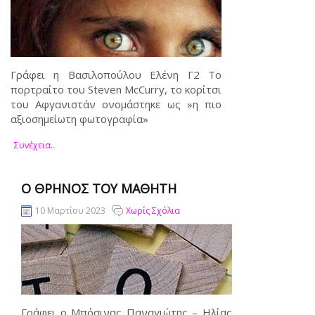
Γράφει η Βασιλοπούλου Ελένη Γ2 Το
πορτραίτο του Steven McCurry, το κορίτσι
του Αφγανιστάν ονομάστηκε ως »η πιο
αξιοσημείωτη φωτογραφία»
Συνέχεια..
Ο ΘΡΉΝΟΣ ΤΟΥ ΜΑΘΗΤΉ
10 Μαρτίου 2023
Χωρίς Σχόλια
Γράφει ο Μπόσινας Παναγιώτης – Ηλίας