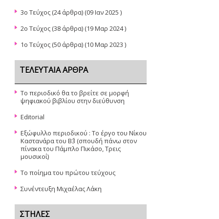
3ο Τεύχος
(24 άρθρα) (09 Ιαν 2025 )
2ο Τεύχος
(38 άρθρα) (19 Μαρ 2024 )
1o Τεύχος
(50 άρθρα) (10 Μαρ 2023 )
ΤΕΛΕΥΤΑΊΑ ΆΡΘΡΑ
Το περιοδικό θα το βρείτε σε μορφή
ψηφιακού βιβλίου στην διεύθυνση
Editorial
Εξώφυλλο περιοδικού : Το έργο του Νίκου
Καστανάρα του Β΄3 (σπουδή πάνω στον
πίνακα του Πάμπλο Πικάσο, Τρεις
μουσικοί)
Το ποίημα του πρώτου τεύχους
Συνέντευξη Μιχαέλας Λάκη
ΣΤΉΛΕΣ