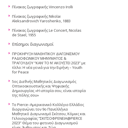
Πίνακας ζωγραφικής Vincenzo Irolli
Πίνακας ζωγραφικής Nikolai
Aleksandrovich Yaroshenko, 1883
Πίνακας ζωγραφικής Le Concert, Nicolas
de Stael, 1955
Επίσημοι διαγωνισμοί
ΠΡΟΚΗΡΥΞΗ ΜΑΘΗΤΙΚΟΥ ΔΙΑΓΩΝΙΣΜΟΥ
ΡΑΔΙΟΦΩΝΙΚΟΥ ΜΗΝΥΜΑΤΟΣ &
ΤΡΑΓΟΥΔΙΟΥ “ΚΑΝ’ ΤΟ Ν’ ΑΚΟΥΣΤΕΙ 2023” με
τίτλο: Η νέα γενιά για την Ειρήνη – Youth
for Peace
5ος Διεθνής Μαθητικός Διαγωνισμός
Οπτικοακουστικής και Ψηφιακής
Δημιουργίας «Η ιστορία σου, είναι ιστορία
της πόλης σου»
Το Pierce–Αμερικανικό Κολλέγιο Ελλάδος
διοργανώνει τον 9ο Πανελλήνιο
Μαθητικό Διαγωνισμό Σκίτσου, Κόμικς και
Γελοιογραφίας “ΣΚΙΤΣΟΦΡΕΝΕΙΑ@PIERCE
2023” Θέμα του φετινού Διαγωνισμού
είναι: Άνθρωπος και Ζώα