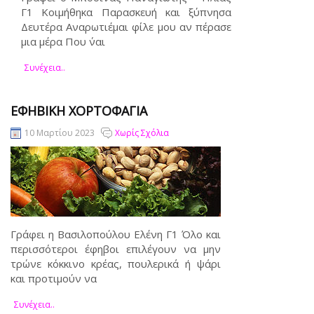
Γ1 Κοιμήθηκα Παρασκευή και ξύπνησα
Δευτέρα Aναρωτιέμαι φίλε μου αν πέρασε
μια μέρα Που ΄ναι
Συνέχεια..
ΕΦΗΒΙΚΉ ΧΟΡΤΟΦΑΓΊΑ
10 Μαρτίου 2023
Χωρίς Σχόλια
Γράφει η Βασιλοπούλου Ελένη Γ1 Όλο και
περισσότεροι έφηβοι επιλέγουν να μην
τρώνε κόκκινο κρέας, πουλερικά ή ψάρι
και προτιμούν να
Συνέχεια..