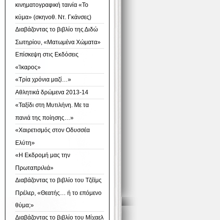
κινηματογραφική ταινία «Το
κύμα» (σκηνοθ. Ντ. Γκάνσες)
Διαβάζοντας το βιβλίο της Διδώ
Σωτηρίου, «Ματωμένα Χώματα»
Επίσκεψη στις Εκδόσεις
«Ίκαρος»
«Τρία χρόνια μαζί…»
Αθλητικά δρώμενα 2013-14
«Ταξίδι στη Μυτιλήνη. Με τα
πανιά της ποίησης…»
«Χαιρετισμός στον Οδυσσέα
Ελύτη»
«Η Εκδρομή μας την
Πρωταπριλιά»
Διαβάζοντας το βιβλίο του Τζέϊμς
Πρέλερ, «Θεατής… ή το επόμενο
θύμα;»
Διαβάζοντας το βιβλίο του Μίχαελ