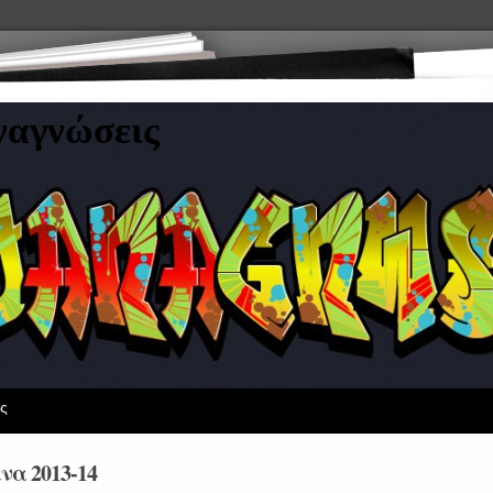
ναγνώσεις
ς
να 2013-14