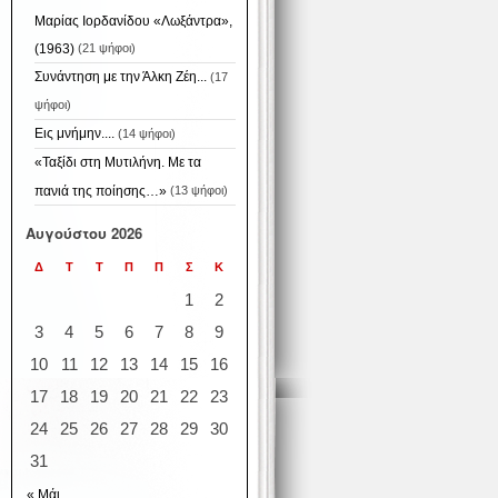
Μαρίας Ιορδανίδου «Λωξάντρα»,
(1963)
(21 ψήφοι)
Συνάντηση με την Άλκη Ζέη...
(17
ψήφοι)
Εις μνήμην....
(14 ψήφοι)
«Ταξίδι στη Μυτιλήνη. Με τα
πανιά της ποίησης…»
(13 ψήφοι)
Αυγούστου 2026
Δ
Τ
Τ
Π
Π
Σ
Κ
1
2
3
4
5
6
7
8
9
10
11
12
13
14
15
16
17
18
19
20
21
22
23
24
25
26
27
28
29
30
31
« Μάι