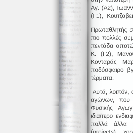
Αγ. (Α2), Ιωανν
(Γ1), Κουτζαβε
Πρωταθλητής στ
πιο πολλές συμ
πεντάδα αποτε
Κ. (Γ2), Μανο
Κονταράς Μαρ
ποδόσφαιρο β
τέρματα.
Αυτά, λοιπόν, 
αγώνων, που 
Φυσικής Αγωγ
ιδιαίτερο ενδι
πολλά άλλα π
(projects), 