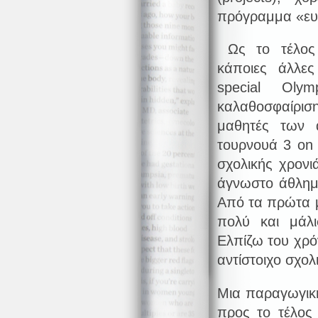
πρόγραμμα «ευ
Ως το τέλος 
κάποιες άλλε
special Oly
καλαθοσφαίρισ
μαθητές των 
τουρνουά 3 on 
σχολικής χρονι
άγνωστο άθλημα
Από τα πρώτα μ
πολύ και μάλι
Ελπίζω του χρ
αντίστοιχο σχο
Μια παραγωγική
προς το τέλος