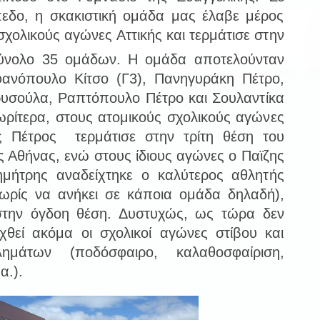
πεδο, η σκακιστική ομάδα μας έλαβε μέρος
σχολικούς αγώνες Αττικής και τερμάτισε στην
νολο 35 ομάδων. Η ομάδα αποτελούνταν
ανόπουλο Κίτσο (Γ3), Πανηγυράκη Πέτρο,
υσούλα, Ραπτόπουλο Πέτρο και Σουλαντίκα
ωρίτερα, στους ατομικούς σχολικούς αγώνες
 Πέτρος τερμάτισε στην τρίτη θέση του
ς Αθήνας, ενώ στους ίδιους αγώνες ο Παϊζης
Δημήτρης αναδείχτηκε ο καλύτερος αθλητής
χωρίς να ανήκει σε κάποια ομάδα δηλαδή),
 στην όγδοη θέση. Δυστυχώς, ως τώρα δεν
χθεί ακόμα οι σχολικοί αγώνες στίβου και
ημάτων (ποδόσφαιρο, καλαθοσφαίριση,
α.).