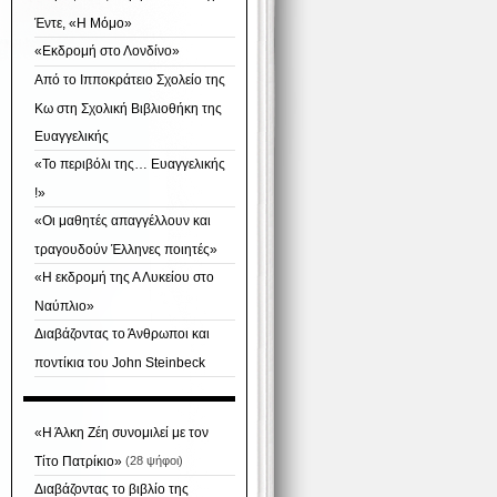
Έντε, «Η Μόμο»
«Εκδρομή στο Λονδίνο»
Από το Ιπποκράτειο Σχολείο της
Κω στη Σχολική Βιβλιοθήκη της
Ευαγγελικής
«Το περιβόλι της… Ευαγγελικής
!»
«Οι μαθητές απαγγέλλουν και
τραγουδούν Έλληνες ποιητές»
«Η εκδρομή της Α Λυκείου στο
Ναύπλιο»
Διαβάζοντας το Άνθρωποι και
ποντίκια του John Steinbeck
«Η Άλκη Ζέη συνομιλεί με τον
Τίτο Πατρίκιο»
(28 ψήφοι)
Διαβάζοντας το βιβλίο της