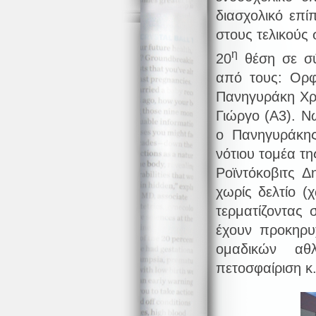
διασχολικό επί
στους τελικούς 
η
20
θέση σε σύ
από τους: Ορφ
Πανηγυράκη Χρ
Γιώργο (Α3). Ν
ο Πανηγυράκης
νότιου τομέα τη
Ροϊντόκοβιτς 
χωρίς δελτίο (
τερματίζοντας
έχουν προκηρυ
ομαδικών αθλ
πετοσφαίριση κ.