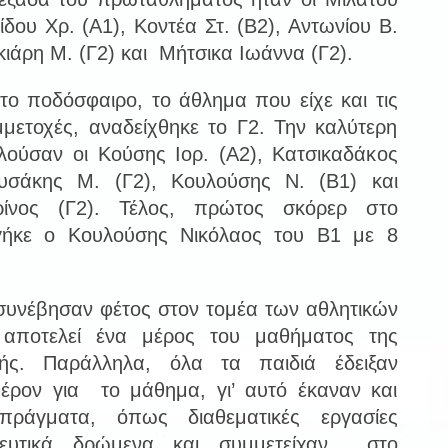
ίδου Χρ. (Α1), Κοντέα Στ. (Β2), Αντωνίου Β.
κιάρη Μ. (Γ2) και Μήτσικα Ιωάννα (Γ2).
ο ποδόσφαιρο, το άθλημα που είχε και τις
μετοχές, αναδείχθηκε το Γ2. Την καλύτερη
λούσαν οι Κούσης Ιορ. (Α2), Κατσικαδάκος
υσάκης Μ. (Γ2), Κουλούσης Ν. (Β1) και
ίνος (Γ2). Τέλος, πρώτος σκόρερ στο
γήκε ο Κουλούσης Νικόλαος του Β1 με 8
συνέβησαν φέτος στον τομέα των αθλητικών
αποτελεί ένα μέρος του μαθήματος της
ής. Παράλληλα, όλα τα παιδιά έδειξαν
αφέρον για το μάθημα, γι’ αυτό έκαναν και
ράγματα, όπως διαθεματικές εργασίες
χορευτικά δρώμενα και συμμετείχαν στο