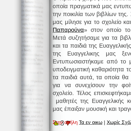
οποία πραγματικά μας εντυπω
την ποικιλία των βιβλίων της
μας μίλησε για το σχολείο κα
Παπαρούνα
» στον οποίο το
Μετά συζητήσαμε για τα βιβλ
και τα παιδιά της Ευαγγελική
της Ευαγγελικης μας ξεν
Εντυπωσιαστήκαμε από το μ
υποδειγματική καθαριότητα τ
τα παιδιά αυτά, τα οποία θα
για να συνεχίσουν την φοί
σχολείο. Τέλος επισκεφτήκα
μαθητές της Ευαγγελικής κα
μας έπαιξαν μουσική και τρα
3
Στην στήλη
Τα εν οικω
|
Χωρίς Σχό