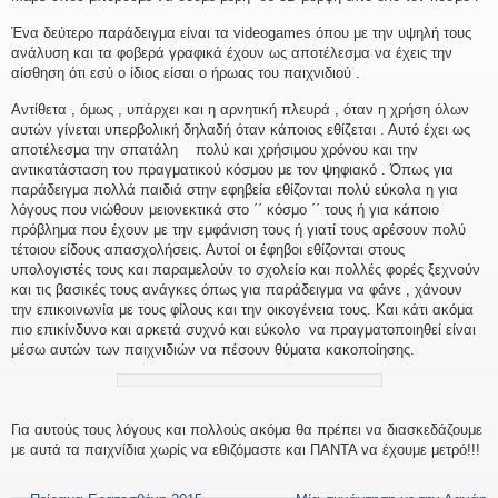
Ένα δεύτερο παράδειγμα είναι τα videogames όπου με την υψηλή τους
ανάλυση και τα φοβερά γραφικά έχουν ως αποτέλεσμα να έχεις την
αίσθηση ότι εσύ ο ίδιος είσαι ο ήρωας του παιχνιδιού .
Αντίθετα , όμως , υπάρχει και η αρνητική πλευρά , όταν η χρήση όλων
αυτών γίνεται υπερβολική δηλαδή όταν κάποιος εθίζεται . Αυτό έχει ως
αποτέλεσμα την σπατάλη πολύ και χρήσιμου χρόνου και την
αντικατάσταση του πραγματικού κόσμου με τον ψηφιακό . Όπως για
παράδειγμα πολλά παιδιά στην εφηβεία εθίζονται πολύ εύκολα η για
λόγους που νιώθουν μειονεκτικά στο ΄΄ κόσμο ΄΄ τους ή για κάποιο
πρόβλημα που έχουν με την εμφάνιση τους ή γιατί τους αρέσουν πολύ
τέτοιου είδους απασχολήσεις. Αυτοί οι έφηβοι εθίζονται στους
υπολογιστές τους και παραμελούν το σχολείο και πολλές φορές ξεχνούν
και τις βασικές τους ανάγκες όπως για παράδειγμα να φάνε , χάνουν
την επικοινωνία με τους φίλους και την οικογένεια τους. Και κάτι ακόμα
πιο επικίνδυνο και αρκετά συχνό και εύκολο να πραγματοποιηθεί είναι
μέσω αυτών των παιχνιδιών να πέσουν θύματα κακοποίησης.
Για αυτούς τους λόγους και πολλούς ακόμα θα πρέπει να διασκεδάζουμε
με αυτά τα παιχνίδια χωρίς να εθιζόμαστε και ΠΑΝΤΑ να έχουμε μετρό!!!