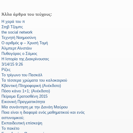
Άλλα άρθρα του τεύχους:
Η χαρά του π
Στηβ Τζομπς
the social network
Τεχνητή Νοημοσύνη
Ο αριθμός φ – Χρυσή Τομή
Άλμπερτ Αϊνστάιν
Πυθαγόρας ο Σάμιος
Η Ιστορία της Διακρίνουσας
3/14/15 9:26
Ρίζες
Το τρίγωνο του Πασκάλ
Τα τέσσερα χρώματα του καλοκαιριού
Κβαντική Πληροφορική (Ανέκδοτο)
Πόσο κάνει 1+1; (Ανέκδοτο)
Πείραμα Ερατοσθένη 2015
Εικονική Πραγματικότητα
Μία συνάντηση με την Δανάη Μαύρου
Ποια είναι η διαφορά ενός μαθηματικού και ενός
αστυνομικού;
Εκπαιδευτική επίσκεψη
Το πακέτο