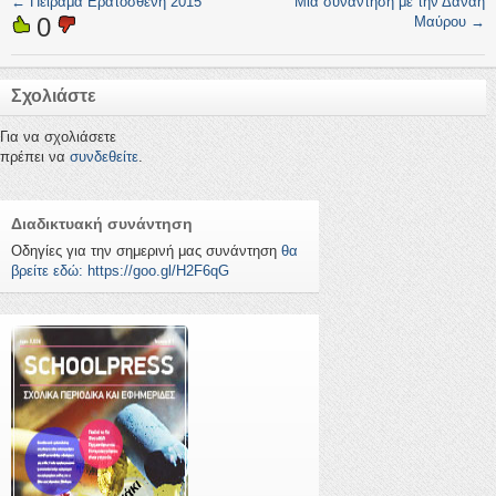
←
Πείραμα Ερατοσθένη 2015
Μία συνάντηση με την Δανάη
0
Μαύρου
→
Σχολιάστε
Για να σχολιάσετε
πρέπει να
συνδεθείτε
.
Διαδικτυακή συνάντηση
Οδηγίες για την σημερινή μας συνάντηση
θα
βρείτε εδώ: https://goo.gl/H2F6qG