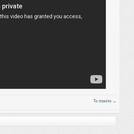
Το πακέτο
→