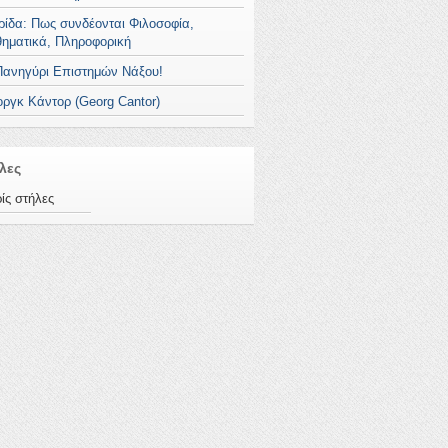
ρίδα: Πως συνδέονται Φιλοσοφία,
ηματικά, Πληροφορική
Πανηγύρι Επιστημών Νάξου!
οργκ Κάντορ (Georg Cantor)
λες
ίς στήλες