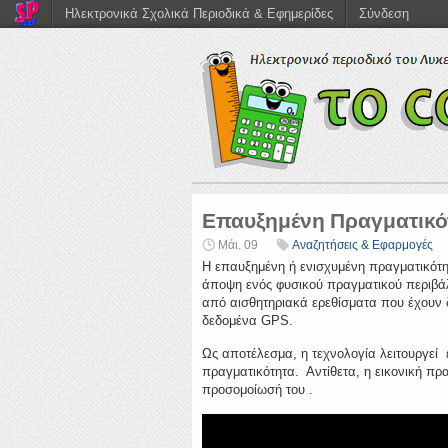
Ηλεκτρονικά Σχολικά Περιοδικά & Εφημερίδες
Σύνδεση
Επαυξημένη Πραγματικό
Μάι. 09
Αναζητήσεις & Εφαρμογές
Η επαυξημένη ή ενισχυμένη πραγματικότη
άποψη ενός φυσικού πραγματικού περιβάλ
από αισθητηριακά ερεθίσματα που έχουν δ
δεδομένα GPS.
Ως αποτέλεσμα, η τεχνολογία λειτουργεί 
πραγματικότητα. Αντίθετα, η εικονική πρ
προσoμοίωσή του .