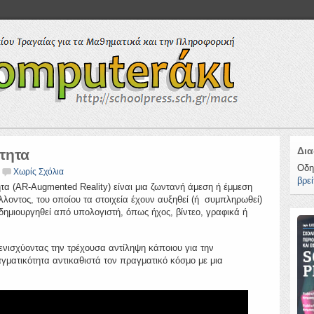
Δια
τητα
Οδη
Χωρίς Σχόλια
βρεί
τα (AR-Augmented Reality) είναι μια ζωντανή άμεση ή έμμεση
λοντος, του οποίου τα στοιχεία έχουν αυξηθεί (ή συμπληρωθεί)
ημιουργηθεί από υπολογιστή, όπως ήχος, βίντεο, γραφικά ή
ενισχύοντας την τρέχουσα αντίληψη κάποιου για την
αγματικότητα αντικαθιστά τον πραγματικό κόσμο με μια