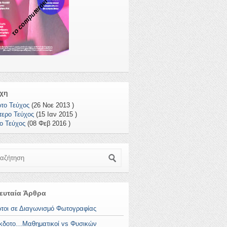
το computerάκι
χη
το Τεύχος
(26 Νοε 2013 )
τερο Τεύχος
(15 Ιαν 2015 )
το Τεύχος
(08 Φεβ 2016 )
ζήτηση
ευταία Άρθρα
τοι σε Διαγωνισμό Φωτογραφίας
κδοτο…Μαθηματικοί vs Φυσικών