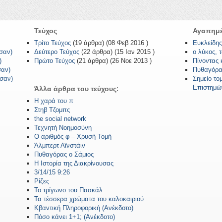
Τεύχος
Αγαπημέ
Τρίτο Τεύχος
(19 άρθρα) (08 Φεβ 2016 )
Ευκλείδης
ασαν)
Δεύτερο Τεύχος
(22 άρθρα) (15 Ιαν 2015 )
ο λύκος, 
)
Πρώτο Τεύχος
(21 άρθρα) (26 Νοε 2013 )
Πίνοντας 
σαν)
Πυθαγόρα
ασαν)
Σημείο το
Επιστημώ
Άλλα άρθρα του τεύχους:
Η χαρά του π
Στηβ Τζομπς
the social network
Τεχνητή Νοημοσύνη
Ο αριθμός φ – Χρυσή Τομή
Άλμπερτ Αϊνστάιν
Πυθαγόρας ο Σάμιος
Η Ιστορία της Διακρίνουσας
3/14/15 9:26
Ρίζες
Το τρίγωνο του Πασκάλ
Τα τέσσερα χρώματα του καλοκαιριού
Κβαντική Πληροφορική (Ανέκδοτο)
Πόσο κάνει 1+1; (Ανέκδοτο)