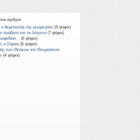
να άρθρα
 ο θεμελιωτής της γεωμετρίας
(8 ψήφοι)
το πρόβατο και τα λάχανα
(7 ψήφοι)
καφεδάκι...
(6 ψήφοι)
ς ο Σάμιος
(6 ψήφοι)
μής των Θετικών και Θεωρητικών
ν
(4 ψήφοι)