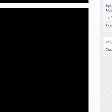
Ημε
Μαθ
1ο 
Γκέ
Στή
Χωρ