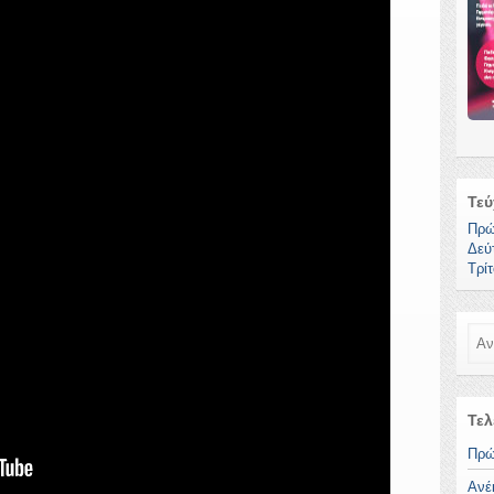
Τεύ
Πρώ
Δεύ
Τρί
Ανα
Τελ
Πρώ
Ανέ