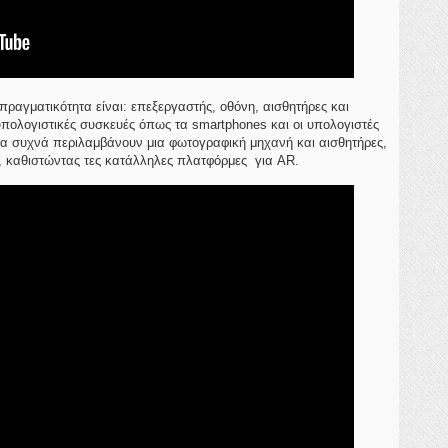
πραγματικότητα είναι: επεξεργαστής, οθόνη, αισθητήρες και
υπολογιστικές συσκευές όπως τα smartphones και οι υπολογιστές
ποία συχνά περιλαμβάνουν μια φωτογραφική μηχανή και αισθητήρες,
, καθιστώντας τες κατάλληλες πλατφόρμες για AR.