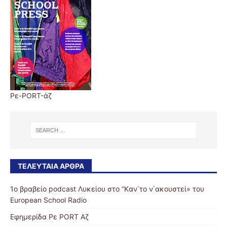
Ρε-PORT-άζ
ΤΕΛΕΥΤΑΊΑ ΆΡΘΡΑ
1ο βραβείο podcast Λυκείου στο “Kαν΄το ν΄ακουστεί» του
European School Radio
Εφημερίδα Ρε PORT Αζ