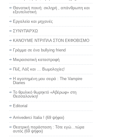
Θανατική ποινή: σκληρή , απάνθρωπη και
εξευτελιστική
Εργαλεία και μηχανές
ΣΥΝΥΠΑΡΧΩ
ΚΑΝΟΥΜΕ ΝΤΡΙΠΛΑ ΣΤΟΝ ΕΚΦΟΒΙΣΜΟ
Γράμμα σε ένα bullying friend
Μικρασιατική καταστροφή
Πύξ, Λάξ και … Βωμολοχίες!
Η αγαπημένη μου σειρά : The Vampire
Diaries
Το θρυλικό θωρηκτό «Αβέρωφ» στη
Θεσσαλονίκη!
Editorial
Arrivederci Italia !
(69 ψήφοι)
Θεατρική παράσταση : Τότε εγώ…τώρα
αυτός
(69 ψήφοι)