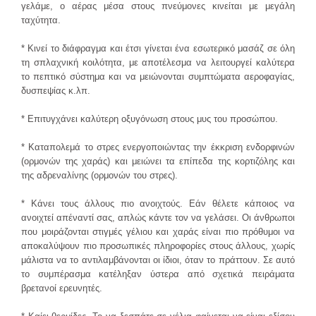
γελάμε, ο αέρας μέσα στους πνεύμονες κινείται με μεγάλη
ταχύτητα.
* Κινεί το διάφραγμα και έτσι γίνεται ένα εσωτερικό μασάζ σε όλη
τη σπλαχνική κοιλότητα, με αποτέλεσμα να λειτουργεί καλύτερα
το πεπτικό σύστημα και να μειώνονται συμπτώματα αεροφαγίας,
δυσπεψίας κ.λπ.
* Eπιτυγχάνει καλύτερη οξυγόνωση στους μυς του προσώπου.
* Kαταπολεμά το στρες ενεργοποιώντας την έκκριση ενδορφινών
(ορμονών της χαράς) και μειώνει τα επίπεδα της κορτιζόλης και
της αδρεναλίνης (ορμονών του στρες).
* Κάνει τους άλλους πιο ανοιχτούς. Εάν θέλετε κάποιος να
ανοιχτεί απέναντί σας, απλώς κάντε τον να γελάσει. Οι άνθρωποι
που μοιράζονται στιγμές γέλιου και χαράς είναι πιο πρόθυμοι να
αποκαλύψουν πιο προσωπικές πληροφορίες στους άλλους, χωρίς
μάλιστα να το αντιλαμβάνονται οι ίδιοι, όταν το πράττουν. Σε αυτό
το συμπέρασμα κατέληξαν ύστερα από σχετικά πειράματα
βρετανοί ερευνητές.