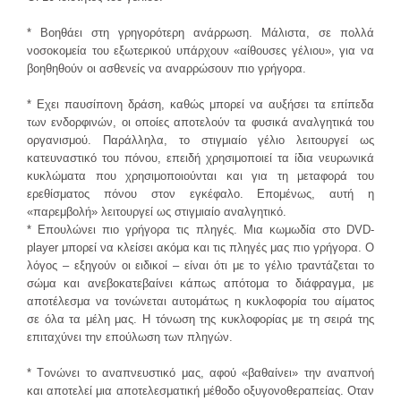
* Bοηθάει στη γρηγορότερη ανάρρωση. Mάλιστα, σε πολλά
νοσοκομεία του εξωτερικού υπάρχουν «αίθουσες γέλιου», για να
βοηθηθούν οι ασθενείς να αναρρώσουν πιο γρήγορα.
* Εχει παυσίπονη δράση, καθώς μπορεί να αυξήσει τα επίπεδα
των ενδορφινών, οι οποίες αποτελούν τα φυσικά αναλγητικά του
οργανισμού. Παράλληλα, το στιγμιαίο γέλιο λειτουργεί ως
κατευναστικό του πόνου, επειδή χρησιμοποιεί τα ίδια νευρωνικά
κυκλώματα που χρησιμοποιούνται και για τη μεταφορά του
ερεθίσματος πόνου στον εγκέφαλο. Επομένως, αυτή η
«παρεμβολή» λειτουργεί ως στιγμιαίο αναλγητικό.
* Επουλώνει πιο γρήγορα τις πληγές. Μια κωμωδία στο DVD-
player μπορεί να κλείσει ακόμα και τις πληγές μας πιο γρήγορα. Ο
λόγος – εξηγούν οι ειδικοί – είναι ότι με το γέλιο τραντάζεται το
σώμα και ανεβοκατεβαίνει κάπως απότομα το διάφραγμα, με
αποτέλεσμα να τονώνεται αυτομάτως η κυκλοφορία του αίματος
σε όλα τα μέλη μας. Η τόνωση της κυκλοφορίας με τη σειρά της
επιταχύνει την επούλωση των πληγών.
* Tονώνει το αναπνευστικό μας, αφού «βαθαίνει» την αναπνοή
και αποτελεί μια αποτελεσματική μέθοδο οξυγονοθεραπείας. Οταν