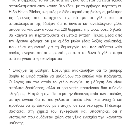
* Καίει θερμίδες. Το να ξεσπάτε σε γέλια φαίνεται να είναι εξίσου
αποτελεσματικό στην καύση θερμίδων με το γρήγορο περπάτημα.
Η δρ Helen Pilcher, κωμικός με διδακτορικό στη βιολογία, μελέτησε
τις έρευνες που υπάρχουν σχετικά με το γέλιο και τα
αποτελέσματά της έδειξαν ότι το δυνατό και ανεξέλεγκτο γέλιο
μπορεί να «κάψει» ακόμα και 120 θερμίδες την ώρα, όσες δηλαδή
θα καίγατε αν περπατούσατε σε μέτρια ένταση. Τέλος, μέσα από
την έρευνα φάνηκε ότι μια ομάδα μυών (έσω λοξός κοιλιακός),
που είναι σημαντική για τη δημιουργία του πολυπόθητου «six
pack», ενεργοποιείται περισσότερο από το δυνατό γέλιο παρά
από τα γνωστά «ροκανίσματα».
* Ενισχύει τη μάθηση. Ερευνητές ανακάλυψαν ότι το χιούμορ
βοηθά τα μικρά παιδιά να μαθαίνουν πιο εύκολα νέα πράγματα.
Ο λόγος για τον οποίο το γέλιο ενισχύει τη μάθηση δεν είναι
απόλυτα ξεκάθαρος, αλλά οι ερευνητές προτείνουν δύο πιθανές
εξηγήσεις. Η πρώτη σχετίζεται με την ιδιοσυγκρασία των παιδιών,
με την έννοια ότι τα πιο γελαστά παιδιά είναι και ανοιχτά και
πρόθυμα να εμπλακούν με επιτυχία σε ένα νέο έργο. Η δεύτερη
βασίζεται στη χημεία του εγκεφάλου και υποστηρίζει ότι η
ντοπαμίνη που αυξάνεται χάρη στο γέλιο ενισχύει την ικανότητα
μάθησης.