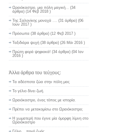
Ωραιόκαστρο, μια πόλη μαγική...
(34
άρθρα) (14 Φεβ 2018 )
Της Σαλονίκης μοναχά ....
(31 άρθρα) (06
Ιουν 2017 )
Πρόσωπα
(38 άρθρα) (12 Φεβ 2017 )
Ταξιδιάρα ψυχή
(38 άρθρα) (26 Μάι 2016 )
Πρώτη φορά ψηφιακά!
(34 άρθρα) (04 Ιαν
2016 )
Άλλα άρθρα του τεύχους:
Τα αδέσποτα ζώα στην πόλη μας
Το γέλιο δίνει ζωή.
Ωραιόκαστρο, ένας τόπος με ιστορία.
Πρέπει να μετακομίσω στο Ωραιόκαστρο;
Η χωματερή που έγινε μία όμορφη λίμνη στο
Ωραιόκαστρο
Γέλιο… πηγή ζωής