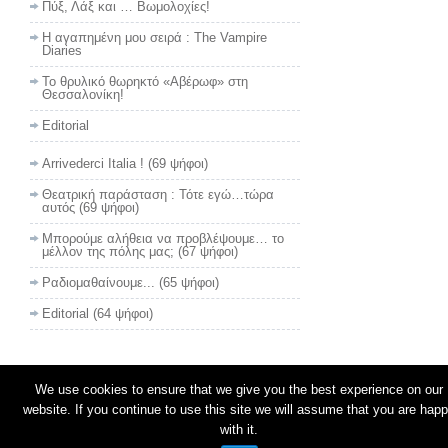
Πύξ, Λάξ και … Βωμολοχίες!
Η αγαπημένη μου σειρά : The Vampire
Diaries
Το θρυλικό θωρηκτό «Αβέρωφ» στη
Θεσσαλονίκη!
Editorial
Arrivederci Italia !
(69 ψήφοι)
Θεατρική παράσταση : Τότε εγώ…τώρα
αυτός
(69 ψήφοι)
Μπορούμε αλήθεια να προβλέψουμε… το
μέλλον της πόλης μας;
(67 ψήφοι)
Ραδιομαθαίνουμε...
(65 ψήφοι)
Editorial
(64 ψήφοι)
We use cookies to ensure that we give you the best experience on our
© 2026
Τρίτου Ματιά
website. If you continue to use this site we will assume that you are hap
with it.