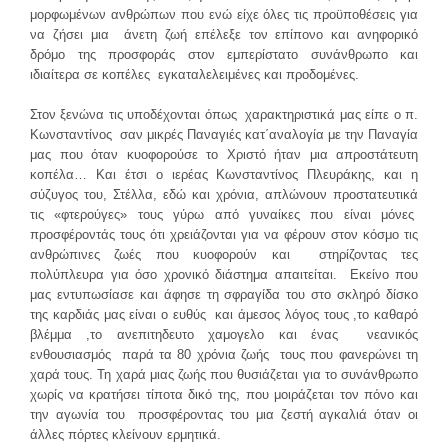
μορφωμένων ανθρώπων που ενώ είχε όλες τις προϋποθέσεις για
να ζήσει μια άνετη ζωή επέλεξε τον επίπονο και ανηφορικό
δρόμο της προσφοράς στον εμπερίστατο συνάνθρωπο και
ιδιαίτερα σε κοπέλες εγκαταλελειμένες και προδομένες.
Στον ξενώνα τις υποδέχονται όπως χαρακτηριστικά μας είπε ο π.
Κωνσταντίνος σαν μικρές Παναγιές κατ΄αναλογία με την Παναγία
μας που όταν κυοφορούσε το Χριστό ήταν μια απροστάτευτη
κοπέλα… Και έτσι ο ιερέας Κωνσταντίνος Πλευράκης, και η
σύζυγος του, Στέλλα, εδώ και χρόνια, απλώνουν προστατευτικά
τις «φτερούγες» τους γύρω από γυναίκες που είναι μόνες
προσφέροντάς τους ότι χρειάζονται για να φέρουν στον κόσμο τις
ανθρώπινες ζωές που κυοφορούν και στηρίζοντας τες
πολύπλευρα για όσο χρονικό διάστημα απαιτείται. Εκείνο που
μας εντυπωσίασε και άφησε τη σφραγίδα του στο σκληρό δίσκο
της καρδιάς μας είναι ο ευθύς και άμεσος λόγος τους ,το καθαρό
βλέμμα ,το ανεπιτηδευτο χαμογελο και ένας νεανικός
ενθουσιασμός παρά τα 80 χρόνια ζωής τους που φανερώνει τη
χαρά τους. Τη χαρά μιας ζωής που θυσιάζεται για το συνάνθρωπο
χωρίς να κρατήσει τίποτα δικό της, που μοιράζεται τον πόνο και
την αγωνία του προσφέροντας του μια ζεστή αγκαλιά όταν οι
άλλες πόρτες κλείνουν ερμητικά.