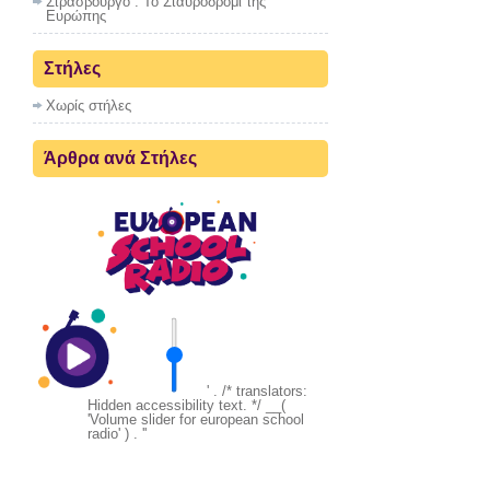
Στρασβούργο : To Σταυροδρόμι της
Ευρώπης
Στήλες
Χωρίς στήλες
Άρθρα ανά Στήλες
' . /* translators:
Hidden accessibility text. */ __(
'Volume slider for european school
radio' ) . '
'