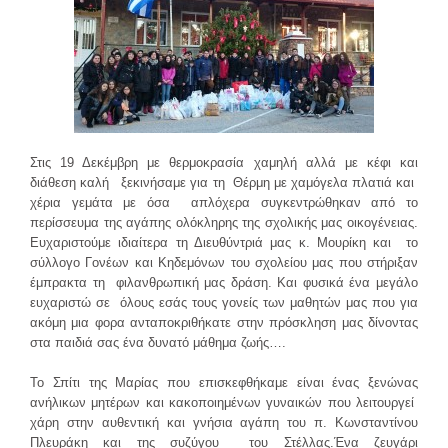
Στις 19 Δεκέμβρη με θερμοκρασία χαμηλή αλλά με κέφι και
διάθεση καλή ξεκινήσαμε για τη Θέρμη με χαμόγελα πλατιά και
χέρια γεμάτα με όσα απλόχερα συγκεντρώθηκαν από το
περίσσευμα της αγάπης ολόκληρης της σχολικής μας οικογένειας.
Ευχαριστούμε ιδιαίτερα τη Διευθύντριά μας κ. Μουρίκη και το
σύλλογο Γονέων και Κηδεμόνων του σχολείου μας που στήριξαν
έμπρακτα τη φιλανθρωπική μας δράση. Και φυσικά ένα μεγάλο
ευχαριστώ σε όλους εσάς τους γονείς των μαθητών μας που για
ακόμη μια φορα ανταποκριθήκατε στην πρόσκληση μας δίνοντας
στα παιδιά σας ένα δυνατό μάθημα ζωής….
Το Σπίτι της Μαρίας που επισκεφθήκαμε είναι ένας ξενώνας
ανήλικων μητέρων και κακοποιημένων γυναικών που λειτουργεί
χάρη στην αυθεντική και γνήσια αγάπη του π. Κωνσταντίνου
Πλευράκη και της συζύγου του Στέλλας.Ένα ζευγάρι