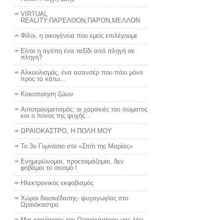
VIRTUAL
REALITY:ΠΑΡΕΛΘΟΝ,ΠΑΡΟΝ,ΜΕΛΛΟΝ
Φίλοι, η οικογένεια που εμείς επιλέγουμε
Είναι η αγάπη ένα ταξίδι από πληγή σε
πληγή?
Αλκοολισμός, ένα ασανσέρ που πάει μόνο
προς τα κάτω…
Κακοποίηση ζώων
Αυτοτραυματισμός: οι χαρακιές του σώματος
και ο πόνος της ψυχής…
ΩΡΑΙΟΚΑΣΤΡΟ, Η ΠΟΛΗ ΜΟΥ
To 3ο Γυμνάσιο στο «Σπίτι της Μαρίας»
Ενημερώνομαι, προετοιμάζομαι, δεν
φοβάμαι το σεισμό !
Ηλεκτρονικός εκφοβισμός
Χώροι διασκέδασης- ψυχαγωγίας στο
Ωραιόκαστρο
Μια κτηνίατρος του Ωραιοκάστρου μας λέει