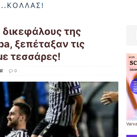
ς δικεφάλους της
pa, ξεπέταξαν τις
με τεσσάρες!
0
Varva