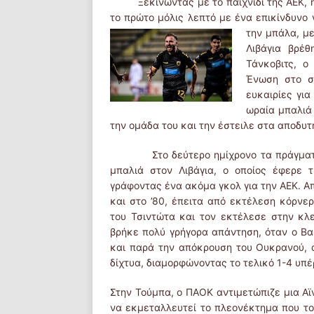
Ξεκινώντας με το παιχνίδι της ΑΕΚ, η 
το πρώτο μόλις λεπτό με ένα επικίνδυνο
την μπάλα, με
Λιβάγια βρέ
Τάνκοβιτς, ο
Ένωση στο σ
ευκαιρίες γι
ωραία μπαλιά 
την ομάδα του και την έστειλε στα αποδυτ
Στο δεύτερο ημίχρονο τα πράγματα δ
μπαλιά στον Λιβάγια, ο οποίος έφερε 
γράφοντας ένα ακόμα γκολ για την ΑΕΚ. Απ
και στο ’80, έπειτα από εκτέλεση κόρνε
του Τσιντώτα και τον εκτέλεσε στην κλε
βρήκε πολύ γρήγορα απάντηση, όταν ο Βα
και παρά την απόκρουση του Ουκρανού, ο
δίχτυα, διαμορφώνοντας το τελικό 1-4 υπέ
Στην Τούμπα, ο ΠΑΟΚ αντιμετώπιζε μια Αϊ
να εκμεταλλευτεί το πλεονέκτημα που το