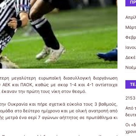
ΠΡ
Απρί
Μάρτ
Φεβρ
Ιανο
Δεκέ
Νοέμ
μεγαλύτερη ευρωπαϊκή διασυλλογική διοργάνωση
ΤΕ
 ΑΕΚ και ΠΑΟΚ, καθώς με σκορ 1-4 και 4-1 αντίστοιχα
ι έκαναν την πρώτη τους νίκη στον θεσμό.
2153
Ουκρανία και πήρε σχετικά εύκολα τους 3 βαθμούς,
Από 
 ομάδα στο δεύτερο ημίχρονο και με ολική ανατροπή από
δευτ
γμής μετρά ένα σερί 7 αγώνων αήττητος σε πρωτάθλημα κι
Οι «
χρον