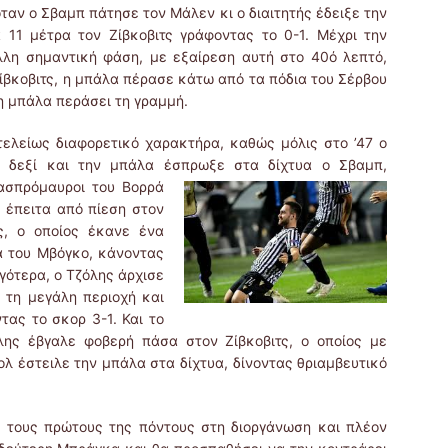
ταν ο Σβαμπ πάτησε τον Μάλεν κι ο διαιτητής έδειξε την
 11 μέτρα τον Ζίβκοβιτς γράφοντας το 0-1. Μέχρι την
λλη σημαντική φάση, με εξαίρεση αυτή στο 40ό λεπτό,
Ζίβκοβιτς, η μπάλα πέρασε κάτω από τα πόδια του Σέρβου
η μπάλα περάσει τη γραμμή.
ίως διαφορετικό χαρακτήρα, καθώς μόλις στο ’47 ο
ο δεξί και την μπάλα έσπρωξε στα δίχτυα ο Σβαμπ,
ασπρόμαυροι του Βορρά
 έπειτα από πίεση στον
ς, ο οποίος έκανε ένα
α του Μβόγκο, κάνοντας
ργότερα, ο Τζόλης άρχισε
 τη μεγάλη περιοχή και
ας το σκορ 3-1. Και το
όλης έβγαλε φοβερή πάσα στον Ζίβκοβιτς, ο οποίος με
ολ έστειλε την μπάλα στα δίχτυα, δίνοντας θριαμβευτικό
ς πρώτους της πόντους στη διοργάνωση και πλέον