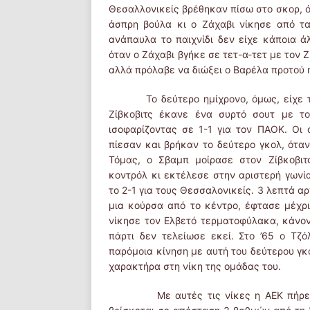
Θεσαλλονικείς βρέθηκαν πίσω στο σκορ, ό
άσπρη βούλα κι ο Ζάχαβι νίκησε από τα
ανάπαυλα το παιχνίδι δεν είχε κάποια ά
όταν ο Ζάχαβι βγήκε σε τετ-α-τετ με τον 
αλλά πρόλαβε να διώξει ο Βαρέλα προτού 
Το δεύτερο ημίχρονο, όμως, είχε τελε
Ζίβκοβιτς έκανε ένα συρτό σουτ με τ
ισοφαρίζοντας σε 1-1 για τον ΠΑΟΚ.
Οι 
πίεσαν και βρήκαν το δεύτερο γκολ, όταν
Τόμας, ο Σβαμπ μοίρασε στον Ζίβκοβιτ
κοντρόλ κι εκτέλεσε στην αριστερή γωνί
το 2-1 για τους Θεσσαλονικείς. 3 λεπτά α
μια κούρσα από το κέντρο, έφτασε μέχρι
νίκησε τον Ελβετό τερματοφύλακα, κάνοντ
πάρτι δεν τελείωσε εκεί. Στο ’65 ο Τζ
παρόμοια κίνηση με αυτή του δεύτερου γκ
χαρακτήρα στη νίκη της ομάδας του.
Με αυτές τις νίκες η ΑΕΚ πήρε του