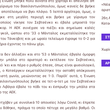
Ένωση μπήκε πολύ δυνατά στο χορτάρι κι απείλησε απ’
«Νέα
 γύρισμα του Βασιλαντωνόπουλου, όμως κανείς δε
βρήκε
αρισ
 αποτέλεσμα να βγει πλάγιο. 5 λεπτά αργότερα, όμως, ο
θηκε στη μεγάλη περιοχή και βρήκε με γύρισμα τον
26η 
 οποίος νίκησε τον Σεβτσένκο κι έβαλε μπροστά την
Κατα
κορ. Η ΑΕΚ συνέχισε να πιέζει και σημείωσε καλές
α γκολ, ώσπου στο ’33 ο Μάνταλος εκμεταλλεύτηκε την
ΣΤ
του Τάνκοβιτς και με ωραίο τελείωμα έγραψε το 0-2 για
ήρια έχοντας το πάνω χέρι.
Χωρί
εν άλλαξαν και στο ’53 ο Μάνταλος έβγαλε όμορφη
την μπάλα στο αριστερό κι εκτέλεσε τον Σεβτσένκο,
ΆΡ
ό ‘κει και πέρα ο ρυθμός έπεσε, όπως είναι φυσιολογικό,
ρ, ο Κοτσέργκιν εκμεταλλεύτηκε την ασταθή απόκρουση
ιστή γωνία, μειώνοντας σε 1-3. Παρόλ’ αυτά, η Ένωση
σιλαντωνόπουλος βγήκε σε τετ-α-τετ με τον Σεβτσένκο
 Λιβάγια έβαλε το πόδι του κι έσπρωξε την μπάλα στα
ρ της ΑΕΚ.
ντχόβεν με συνολικά 10 απουσίες λόγω Covid, κι έπρεπε
υ δόθηκε, πράγμα το οποίο πέτυχε σε μεγάλο βαθμό. Οι