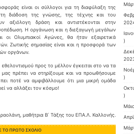
Μάρ
σφοράς είναι οι σύλλογοι για τη διαφύλαξη της
α τη διάδοση της γνώσης, της τέχνης και του
Φεβ
ουν αξιόλογη δράση και αντιστέκονται στην
2024
 ισοπέδωση. Η οργάνωση και η διεξαγωγή μεγάλων
Ιανο
ι οι Ολυμπιακοί Αγώνες, θα ήταν εξαιρετικά
)
ών. Ζωτικής σημασίας είναι και η προσφορά των
Δεκ
τών οργάνων.
2023
 εθελοντισμού προς το μέλλον έγκειται στο να τα
Νοέ
οι μας πρέπει να στηρίξουμε και να προωθήσουμε
)
έπει ποτέ να αμφιβάλλουμε ότι μια μικρή ομάδα
εί να αλλάξει τον κόσμο!
Οκτ
)
Μάι
ραολάνη, μαθήτρια Β΄ Τάξης του ΕΠΑ.Λ. Καλλονής.
Απρί
Μάρ
Ε ΤΟ ΠΡΏΤΟ ΣΧΌΛΙΟ