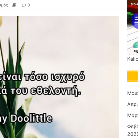
σμός
0
Kall
Μάι
Απρί
Μάρ
Φεβ
2026