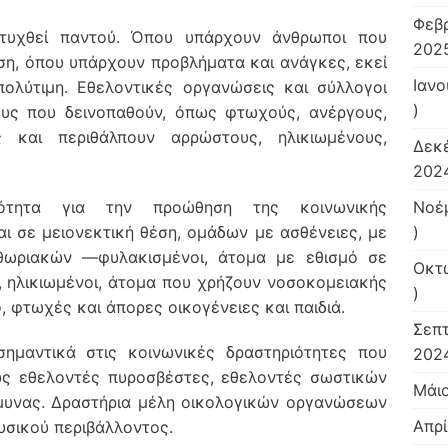
Φεβ
πτυχθεί παντού. Όπου υπάρχουν άνθρωποι που
2025
ση, όπου υπάρχουν προβλήματα και ανάγκες, εκεί
Ιανο
ολύτιμη. Εθελοντικές οργανώσεις και σύλλογοι
)
ους που δεινοπαθούν, όπως φτωχούς, ανέργους,
ς και περιθάλπουν αρρώστους, ηλικιωμένους,
Δεκ
2024
ριότητα για την προώθηση της κοινωνικής
Νοέ
 σε μειονεκτική θέση, ομάδων με ασθένειες, με
)
ιθωριακών —φυλακισμένοι, άτομα με εθισμό σε
Οκτ
, ηλικιωμένοι, άτομα που χρήζουν νοσοκομειακής
)
, φτωχές και άπορες οικογένειες και παιδιά.
Σεπ
ημαντικά στις κοινωνικές δραστηριότητες που
2024
ως εθελοντές πυροσβέστες, εθελοντές σωστικών
Μάι
μυνας. Δραστήρια μέλη οικολογικών οργανώσεων
Απρί
υσικού περιβάλλοντος.