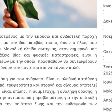
Ιανο
)
Δεκ
)
εδεμένος με την εκούσια και ανιδιοτελή παροχή
Νοέ
, με τον ίδιο ακριβώς τρόπο, όπως ο ήλιος που
)
ι. Μοναδική ελπίδα σωτηρίας, στον σημερινό μας
Οκτ
ξεις βίας και φυσικές καταστροφές, είναι η
)
σεων με την οποία προσπαθούν να συνεισφέρουν
Σεπ
ύνουν τον πόνο του και να κάνουν καλό.
2025
γάπη για τον άνθρωπο. Είναι η αληθινή κατάθεση
Ιούν
ιά, τρυφερότητα και στοργή και σίγουρα αποτελεί
Μάϊ
 Είναι, επίσης, η συμμετοχή, η ανάληψη δράσης, η
την αντιμετώπιση προβλημάτων, για την επίτευξη
Απρί
α την ποιότητα ζωής και την ευδαιμονία των
Μάρ