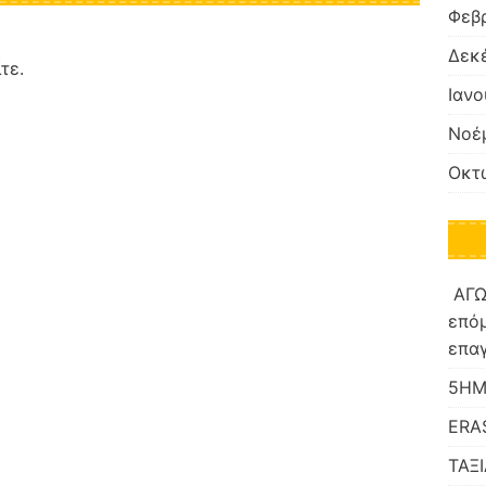
Φεβ
Δεκ
ίτε
.
Ιανο
Νοέ
Οκτ
ΑΓΩ
επόμ
επαγ
5ΗΜ
ERA
ΤΑΞ