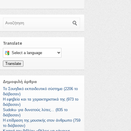
Αναζήτηση
Translate
Select a language to translate this page
Translate
Δημοφιλή άρθρα
Το Σουηδικό εκπαιδευτικό σύστημα (2206 το
διάβασαν)
Η εφηβεία και τα χαρακτηριστικά της (973 το
διάβασαν)
Sudoku- για δυνατούς λύτες… (835 το
διάβασαν)
Η επίδραση της μουσικής στον άνθρωπο (759
το διάβασαν)
Κριτική του βιβλίου «Θέλεις να κάνουμε