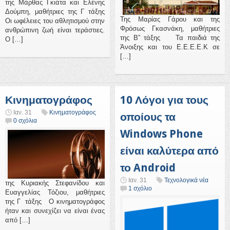
της Μάρθας Γκιάτα και Ελένης
Δούμπη, μαθήτριες της Γ τάξης
Της Μαρίας Γάρου και της
Οι ωφέλειες του αθλητισμού στην
Φρόσως Γκασνάκη, μαθήτριες
ανθρώπινη ζωή είναι τεράστιες.
της Β” τάξης Τα παιδιά της
Ο […]
Άνοιξης και του Ε.Ε.Ε.Ε.Κ σε
[…]
Κινηματογράφος
10 Λόγοι για τους
Ιαν. 31
Κινηματογράφος
οποίους τα
0 σχόλια
Windows Phone
είναι καλύτερα από
το Android
Ιαν. 31
Τεχνολογικά νέα
της Κυριακής Στεφανίδου και
1 σχόλιο
Ευαγγελίας Τόζιου, μαθήτριες
της Γ τάξης Ο κινηματογράφος
ήταν και συνεχίζει να είναι ένας
από […]