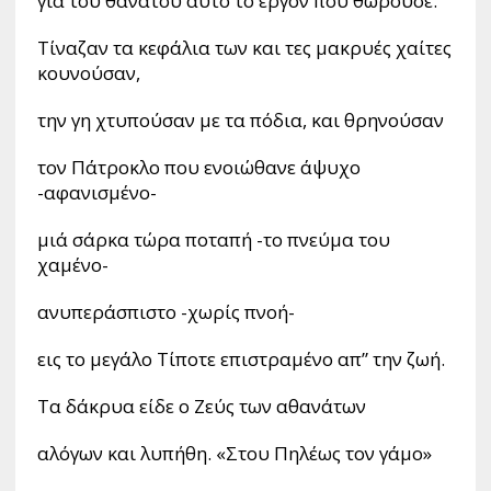
για του θανάτου αυτό το έργον που θωρούσε.
Τίναζαν τα κεφάλια των και τες μακρυές χαίτες
κουνούσαν,
την γη χτυπούσαν με τα πόδια, και θρηνούσαν
τον Πάτροκλο που ενοιώθανε άψυχο
-αφανισμένο-
μιά σάρκα τώρα ποταπή -το πνεύμα του
χαμένο-
ανυπεράσπιστο -χωρίς πνοή-
εις το μεγάλο Τίποτε επιστραμένο απ” την ζωή.
Τα δάκρυα είδε ο Ζεύς των αθανάτων
αλόγων και λυπήθη. «Στου Πηλέως τον γάμο»