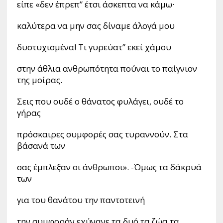
είπε «δεν έπρεπ” έτσι άσκεπτα να κάμω·
καλύτερα να μην σας δίναμε άλογά μου
δυστυχισμένα! Τι γυρεύατ” εκεί χάμου
στην άθλια ανθρωπότητα πούναι το παίγνιον
της μοίρας.
Σεις που ουδέ ο θάνατος φυλάγει, ουδέ το
γήρας
πρόσκαιρες συμφορές σας τυραννούν. Στα
βάσανά των
σας έμπλεξαν οι άνθρωποι». -Όμως τα δάκρυά
των
για του θανάτου την παντοτεινή
την συμφοράν εχύνανε τα δυό τα ζώα τα