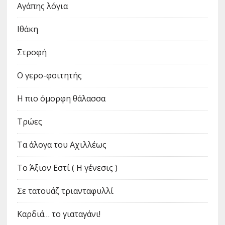
Αγάπης λόγια
Ιθάκη
Στροφή
Ο γερο-φοιτητής
Η πιο όμορφη θάλασσα
Τρώες
Τα άλογα του Αχιλλέως
Το Άξιον Εστί ( Η γένεσις )
Σε τατουάζ τριανταφυλλί
Καρδιά… το γιαταγάνι!