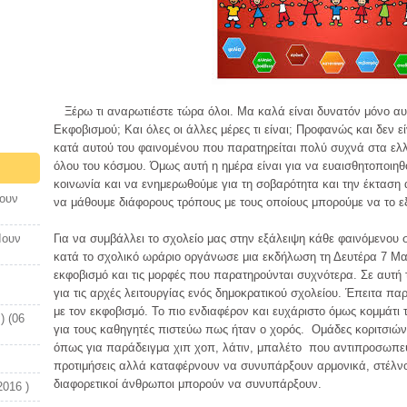
Ξέρω τι αναρωτιέστε τώρα όλοι. Μα καλά είναι δυνατόν μόνο αυτ
Εκφοβισμού; Και όλες οι άλλες μέρες τι είναι; Προφανώς και δεν ε
κατά αυτού του φαινομένου που παρατηρείται πολύ συχνά στα ελλ
όλου του κόσμου. Όμως αυτή η ημέρα είναι για να ευαισθητοποιηθο
κοινωνία και να ενημερωθούμε για τη σοβαρότητα και την έκταση 
Ιουν
να μάθουμε διάφορους τρόπους με τους οποίους μπορούμε να το ε
Ιουν
Για να συμβάλλει το σχολείο μας στην εξάλειψη κάθε φαινόμενου
κατά το σχολικό ωράριο οργάνωσε μια εκδήλωση τη Δευτέρα 7 Μα
εκφοβισμό και τις μορφές που παρατηρούνται συχνότερα. Σε αυτ
για τις αρχές λειτουργίας ενός δημοκρατικού σχολείου. Έπειτα π
με τον εκφοβισμό. Το πιο ενδιαφέρον και ευχάριστο όμως κομμάτι 
) (06
για τους καθηγητές πιστεύω πως ήταν ο χορός. Ομάδες κοριτσιών
όπως για παράδειγμα χιπ χοπ, λάτιν, μπαλέτο που αντιπροσωπεύο
προτιμήσεις αλλά καταφέρνουν να συνυπάρξουν αρμονικά, στέλνον
διαφορετικοί άνθρωποι μπορούν να συνυπάρξουν.
2016 )