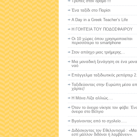
Τρύπες στον δρόμο !!!
Ένα ταξίδι στο Παρίσι
A Day in a Greek Teacher’s Life
Η ΓΟΗΤΕΙΑ ΤΟΥ ΠΟΔΟΣΦΑΙΡΟΥ
Οι 10 χώρες όπου χρησιμοποιείται
περισσότερο το smartphone
Στον απόηχο μιας τριήμερης…
Μια μοναδική ξενάγηση σε ένα μονα
ναό
Επάγγελμα ταξιδιωτικός ρεπόρτερ 
Ταξιδεύοντας στην Ευρώπη μέσα απ
χάρτες!
Η Μόνα Λίζα αλλιώς….
Όταν το όνειρο νίκησε τον φόβο: Ένα
όνειρο στο Βέλγιο
Βγαίνοντας από το σχολείο…..
Διδάσκοντας τον Εθελοντισμό : «Μα
εστί μάλλον διδόναι ή λαμβάνειν».