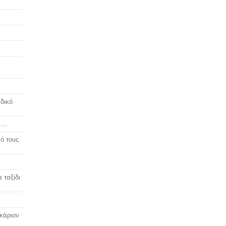
δικό
2….
ό τους
 ταξίδι
κάριον