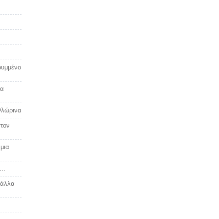
ρυμμένο
ια
Φλώρινα
στον
 μια
..
 άλλα