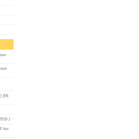
Ιουν
Ιουν
) (06
2016 )
4 Ιαν