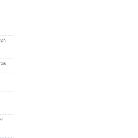
κρή
 του
ον