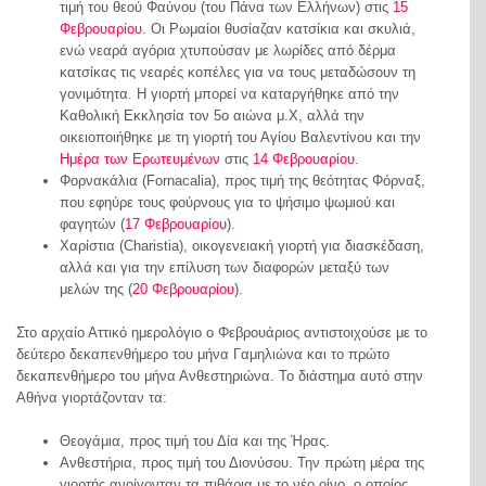
τιμή του θεού Φαύνου (του Πάνα των Ελλήνων) στις
15
Φεβρουαρίου
. Οι Ρωμαίοι θυσίαζαν κατσίκια και σκυλιά,
ενώ νεαρά αγόρια χτυπούσαν με λωρίδες από δέρμα
κατσίκας τις νεαρές κοπέλες για να τους μεταδώσουν τη
γονιμότητα. Η γιορτή μπορεί να καταργήθηκε από την
Καθολική Εκκλησία τον 5ο αιώνα μ.Χ, αλλά την
οικειοποιήθηκε με τη γιορτή του Αγίου Βαλεντίνου και την
Ημέρα των Ερωτευμένων
στις
14 Φεβρουαρίου
.
Φορνακάλια (Fornacalia), προς τιμή της θεότητας Φόρναξ,
που εφηύρε τους φούρνους για το ψήσιμο ψωμιού και
φαγητών (
17 Φεβρουαρίου
).
Χαρίστια (Charistia), οικογενειακή γιορτή για διασκέδαση,
αλλά και για την επίλυση των διαφορών μεταξύ των
μελών της (
20 Φεβρουαρίου
).
Στο αρχαίο Αττικό ημερολόγιο ο Φεβρουάριος αντιστοιχούσε με το
δεύτερο δεκαπενθήμερο του μήνα Γαμηλιώνα και το πρώτο
δεκαπενθήμερο του μήνα Ανθεστηριώνα. Το διάστημα αυτό στην
Αθήνα γιορτάζονταν τα:
Θεογάμια, προς τιμή του Δία και της Ήρας.
Ανθεστήρια, προς τιμή του Διονύσου. Την πρώτη μέρα της
γιορτής ανοίγονταν τα πιθάρια με το νέο οίνο, ο οποίος