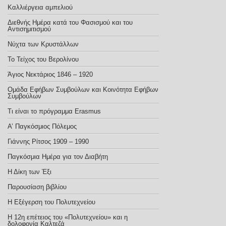
Καλλιέργεια αμπελιού
Διεθνής Ημέρα κατά του Φασισμού και του
Αντισημιτισμού
Νύχτα των Κρυστάλλων
Το Τείχος του Βερολίνου
Άγιος Νεκτάριος 1846 – 1920
Ομάδα Εφήβων Συμβούλων και Κοινότητα Εφήβων
Συμβούλων
Τι είναι το πρόγραμμα Erasmus
Α’ Παγκόσμιος Πόλεμος
Γιάννης Ρίτσος 1909 – 1990
Παγκόσμια Ημέρα για τον Διαβήτη
Η Δίκη των Έξι
Παρουσίαση βιβλίου
Η Εξέγερση του Πολυτεχνείου
Η 12η επέτειος του «Πολυτεχνείου» και η
δολοφονία Καλτεζά