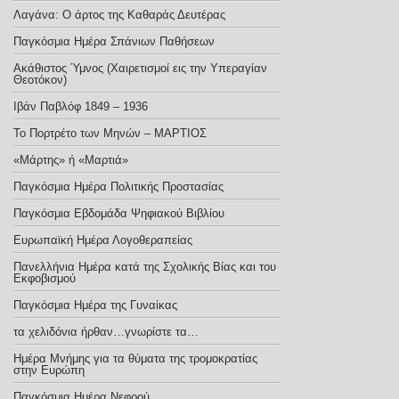
Λαγάνα: Ο άρτος της Καθαράς Δευτέρας
Παγκόσμια Ημέρα Σπάνιων Παθήσεων
Ακάθιστος Ύμνος (Χαιρετισμοί εις την Υπεραγίαν
Θεοτόκον)
Ιβάν Παβλόφ 1849 – 1936
Το Πορτρέτο των Μηνών – ΜΑΡΤΙΟΣ
«Μάρτης» ή «Μαρτιά»
Παγκόσμια Ημέρα Πολιτικής Προστασίας
Παγκόσμια Εβδομάδα Ψηφιακού Βιβλίου
Ευρωπαϊκή Ημέρα Λογοθεραπείας
Πανελλήνια Ημέρα κατά της Σχολικής Βίας και του
Εκφοβισμού
Παγκόσμια Ημέρα της Γυναίκας
τα χελιδόνια ήρθαν…γνωρίστε τα…
Ημέρα Μνήμης για τα θύματα της τρομοκρατίας
στην Ευρώπη
Παγκόσμια Ημέρα Νεφρού