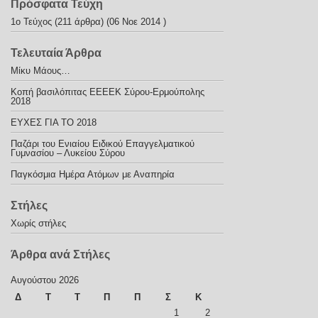
Πρόσφατα Τεύχη
1ο Τεύχος
(211 άρθρα) (06 Νοε 2014 )
Τελευταία Άρθρα
Μίκυ Μάους…
Κοπή βασιλόπιτας ΕΕΕΕΚ Σύρου-Ερμούπολης
2018
ΕΥΧΕΣ ΓΙΑ ΤΟ 2018
Παζάρι του Ενιαίου Ειδικού Επαγγελματικού
Γυμνασίου – Λυκείου Σύρου
Παγκόσμια Ημέρα Ατόμων με Αναπηρία
Στήλες
Χωρίς στήλες
Άρθρα ανά Στήλες
Αυγούστου 2026
Δ
Τ
Τ
Π
Π
Σ
Κ
1
2