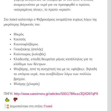
αναμειγνυόταν με νερό για να προσφερθεί ο πρώτος
«κεκραμένος οίνος», το πρώτο «κρασί».
Στο λαϊκό καλεντάρι ο Φεβρουάριος ονομάζεται κυρίως λόγω της
μικρότερης διάρκειάς του:
Μικρός
Κουτσός
Κουτσοφλέβαρος
Γκουζούκης (ατελής)
Κούντουρος (κολοβός)
Κλαδευτής, επειδή θεωρείται μήνας κατάλληλος για το
κλάδεμα των δέντρων.
Φλεβάρης, από τη συσχέτισή του με τις «φλέβες», δηλαδή
τα υπόγεια νερά, που αναβλύζουν λόγω των πολλών
βροχών.
Φλιάρης (χλιαρός)
ΠΗΓΗ:
http://www.sansimera.gr/articles/500/178#ixzz3QXD97qP9
Δημοσιεύτηκε στη στήλη:
Γενικά