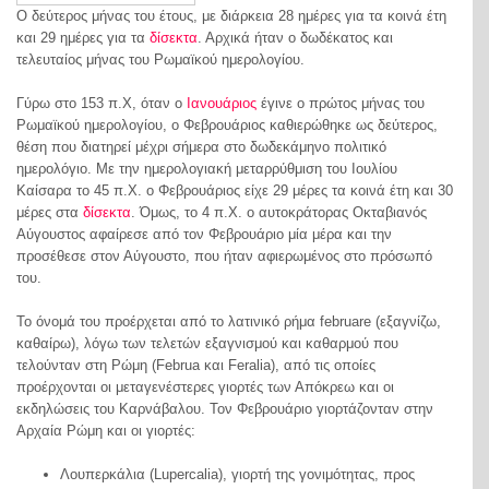
Ο δεύτερος μήνας του έτους, με διάρκεια 28 ημέρες για τα κοινά έτη
και 29 ημέρες για τα
δίσεκτα
. Αρχικά ήταν ο δωδέκατος και
τελευταίος μήνας του Ρωμαϊκού ημερολογίου.
Γύρω στο 153 π.Χ, όταν ο
Ιανουάριος
έγινε ο πρώτος μήνας του
Ρωμαϊκού ημερολογίου, ο Φεβρουάριος καθιερώθηκε ως δεύτερος,
θέση που διατηρεί μέχρι σήμερα στο δωδεκάμηνο πολιτικό
ημερολόγιο. Με την ημερολογιακή μεταρρύθμιση του Ιουλίου
Καίσαρα το 45 π.Χ. ο Φεβρουάριος είχε 29 μέρες τα κοινά έτη και 30
μέρες στα
δίσεκτα
. Όμως, το 4 π.Χ. ο αυτοκράτορας Οκταβιανός
Αύγουστος αφαίρεσε από τον Φεβρουάριο μία μέρα και την
προσέθεσε στον Αύγουστο, που ήταν αφιερωμένος στο πρόσωπό
του.
Το όνομά του προέρχεται από το λατινικό ρήμα februare (εξαγνίζω,
καθαίρω), λόγω των τελετών εξαγνισμού και καθαρμού που
τελούνταν στη Ρώμη (Februa και Feralia), από τις οποίες
προέρχονται οι μεταγενέστερες γιορτές των Απόκρεω και οι
εκδηλώσεις του Καρνάβαλου. Τον Φεβρουάριο γιορτάζονταν στην
Αρχαία Ρώμη και οι γιορτές:
Λουπερκάλια (Lupercalia), γιορτή της γονιμότητας, προς