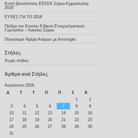
Κοπή βασιλόπιτας ΕΕΕΕΚ Σύρου-Ερμούπολης
2018
ΕΥΧΕΣ ΓΙΑ ΤΟ 2018
Παζάρι του Ενιαίου Ειδικού Επαγγελματικού
Γυμνασίου – Λυκείου Σύρου
Παγκόσμια Ημέρα Ατόμων με Αναπηρία
Στήλες
Χωρίς στήλες
Άρθρα ανά Στήλες
Αυγούστου 2026
Δ
Τ
Τ
Π
Π
Σ
Κ
1
2
3
4
5
6
7
8
9
10
11
12
13
14
15
16
17
18
19
20
21
22
23
24
25
26
27
28
29
30
31