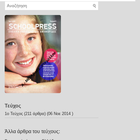
Α - ΜΕτΑβαση...στο μέλλον
Τεύχος
1ο Τεύχος
(211 άρθρα) (06 Νοε 2014 )
Άλλα άρθρα του τεύχους: