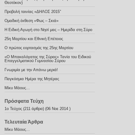
Θεοτόκον)
Προβολή ταινίας «ΔΗΛΟΣ 2015″
Ομαδική έκθεση «Φως – Σκιά»
Η Ειδική Αγωγή στο Νησί μας – Ημερίδα στη Σύρο
25η Μαρτίου και Εθνική Επέτειος
Ο πρώτος εορτασμός της 25ης Μαρτίου
«Ο Μπακαλόγατος της Σύρας» Τανία του Ειδικού
Επαγγελματικού Γυμνασίου Σύρου
Γνωριμία με την Απάνω μεριά!
Παγκόσμια Ημέρα της Μητέρας
Μίκυ Μάους…
Πρόσφατα Τεύχη
1ο Τεύχος
(211 άρθρα) (06 Νοε 2014 )
Τελευταία Άρθρα
Μίκυ Μάους…