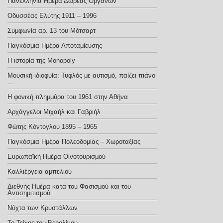
Πανελλήνια Ημέρα Δωρεάς Οργάνων
Οδυσσέας Ελύτης 1911 – 1996
Συμφωνία αρ. 13 του Μότσαρτ
Παγκόσμια Ημέρα Αποταμίευσης
Η ιστορία της Monopoly
Μουσική ιδιοφυία: Τυφλός με αυτισμό, παίζει πιάνο
…
Η φονική πλημμύρα του 1961 στην Αθήνα
Αρχάγγελοι Μιχαήλ και Γαβριήλ
Φώτης Κόντογλου 1895 – 1965
Παγκόσμια Ημέρα Πολεοδομίας – Χωροταξίας
Ευρωπαϊκή Ημέρα Οινοτουρισμού
Καλλιέργεια αμπελιού
Διεθνής Ημέρα κατά του Φασισμού και του
Αντισημιτισμού
Νύχτα των Κρυστάλλων
Το Τείχος του Βερολίνου