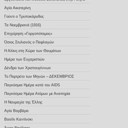
Αγία Αικατερίνη
Γούντι ο Τρυποκάρυδος
Τα Νοεμβριανά (1916)
Επιχείρηση «Γοργοπόταμος»
Όσιος Στυλιανός ο Παφλαγών
Η Αλίκη στη Χώρα των Θαυμάτων
Ημέρα των Ευχαριστιών
Δένδρο των Χριστουγέννων
Το Πορτρέτο των Μηνών – ΔΕΚΕΜΒΡΙΟΣ
Παγκόσμια Ημέρα κατά του AIDS
Παγκόσμια Ημέρα Ατόμων με Αναπηρία
Η Ναυμαχία της Έλλης
Αγία Βαρβάρα
Βασίλι Καντίνσκι
Άγιος Νικόλαος