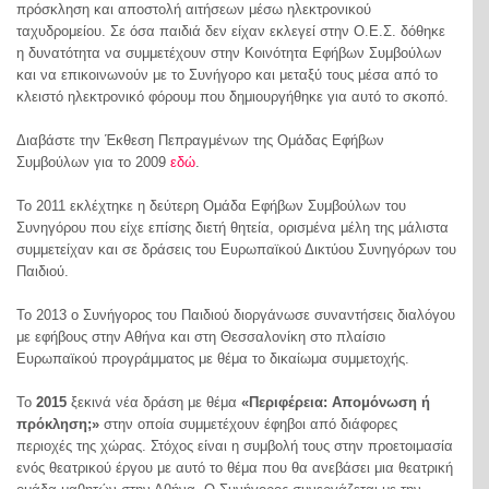
πρόσκληση και αποστολή αιτήσεων μέσω ηλεκτρονικού
ταχυδρομείου. Σε όσα παιδιά δεν είχαν εκλεγεί στην Ο.Ε.Σ. δόθηκε
η δυνατότητα να συμμετέχουν στην Κοινότητα Εφήβων Συμβούλων
και να επικοινωνούν με το Συνήγορο και μεταξύ τους μέσα από το
κλειστό ηλεκτρονικό φόρουμ που δημιουργήθηκε για αυτό το σκοπό.
Διαβάστε την Έκθεση Πεπραγμένων της Ομάδας Εφήβων
Συμβούλων για το 2009
εδώ
.
Το 2011 εκλέχτηκε η δεύτερη Ομάδα Εφήβων Συμβούλων του
Συνηγόρου που είχε επίσης διετή θητεία, ορισμένα μέλη της μάλιστα
συμμετείχαν και σε δράσεις του Ευρωπαϊκού Δικτύου Συνηγόρων του
Παιδιού.
Το 2013 ο Συνήγορος του Παιδιού διοργάνωσε συναντήσεις διαλόγου
με εφήβους στην Αθήνα και στη Θεσσαλονίκη στο πλαίσιο
Ευρωπαϊκού προγράμματος με θέμα το δικαίωμα συμμετοχής.
Το
2015
ξεκινά νέα δράση με θέμα
«Περιφέρεια: Απομόνωση ή
πρόκληση;»
στην οποία συμμετέχουν έφηβοι από διάφορες
περιοχές της χώρας. Στόχος είναι η συμβολή τους στην προετοιμασία
ενός θεατρικού έργου με αυτό το θέμα που θα ανεβάσει μια θεατρική