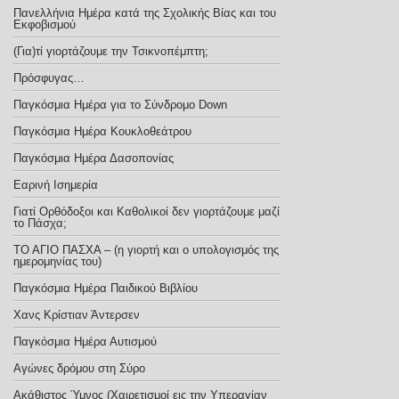
Πανελλήνια Ημέρα κατά της Σχολικής Βίας και του
Εκφοβισμού
(Για)τί γιορτάζουμε την Τσικνοπέμπτη;
Πρόσφυγας…
Παγκόσμια Ημέρα για το Σύνδρομο Down
Παγκόσμια Ημέρα Κουκλοθεάτρου
Παγκόσμια Ημέρα Δασοπονίας
Εαρινή Ισημερία
Γιατί Ορθόδοξοι και Καθολικοί δεν γιορτάζουμε μαζί
το Πάσχα;
ΤΟ ΑΓΙΟ ΠΑΣΧΑ – (η γιορτή και ο υπολογισμός της
ημερομηνίας του)
Παγκόσμια Ημέρα Παιδικού Βιβλίου
Χανς Κρίστιαν Άντερσεν
Παγκόσμια Ημέρα Αυτισμού
Αγώνες δρόμου στη Σύρο
Ακάθιστος Ύμνος (Χαιρετισμοί εις την Υπεραγίαν