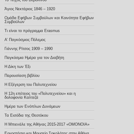
Άγιος Νεκτάριος 1846 – 1920
Ομάδα Εφήβων Συμβούλων και Κοινότητα Εφήβων
Συμβούλων
Τι είναι το πρόγραμμα Erasmus
Α’ Παγκόσμιος Πόλεμος
Γιάννης Ρίτσος 1909 – 1990
Παγκόσμια Ημέρα για τον Διαβήτη
Η Δίκη των Έξι
Παρουσίαση βιβλίου
Η Εξέγερση του Πολυτεχνείου
Η 12η επέτειος του «Πολυτεχνείου» και η
δολοφονία Καλτεζά
Ημέρα των Ενόπλων Δυνάμεων
Τα Εισόδια της Θεοτόκου
Η Μπιενάλε της Αθήνας 2015-2017 «ΟΜΟΝΟΙΑ»
Εργοστάσιο και Μουσείο Σοκολάτας στην Αθήνα