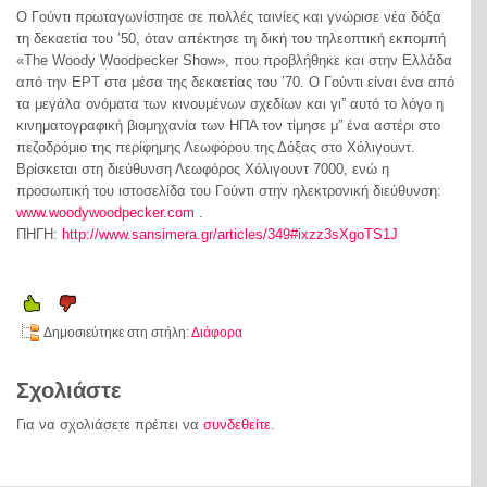
Ο Γούντι πρωταγωνίστησε σε πολλές ταινίες και γνώρισε νέα δόξα
τη δεκαετία του ’50, όταν απέκτησε τη δική του τηλεοπτική εκπομπή
«The Woody Woodpecker Show», που προβλήθηκε και στην Ελλάδα
από την ΕΡΤ στα μέσα της δεκαετίας του ’70. Ο Γούντι είναι ένα από
τα μεγάλα ονόματα των κινουμένων σχεδίων και γι” αυτό το λόγο η
κινηματογραφική βιομηχανία των ΗΠΑ τον τίμησε μ” ένα αστέρι στο
πεζοδρόμιο της περίφημης Λεωφόρου της Δόξας στο Χόλιγουντ.
Βρίσκεται στη διεύθυνση Λεωφόρος Χόλιγουντ 7000, ενώ η
προσωπική του ιστοσελίδα του Γούντι στην ηλεκτρονική διεύθυνση:
www.woodywoodpecker.com
.
ΠΗΓΗ:
http://www.sansimera.gr/articles/349#ixzz3sXgoTS1J
Δημοσιεύτηκε στη στήλη:
Διάφορα
Σχολιάστε
Για να σχολιάσετε πρέπει να
συνδεθείτε
.