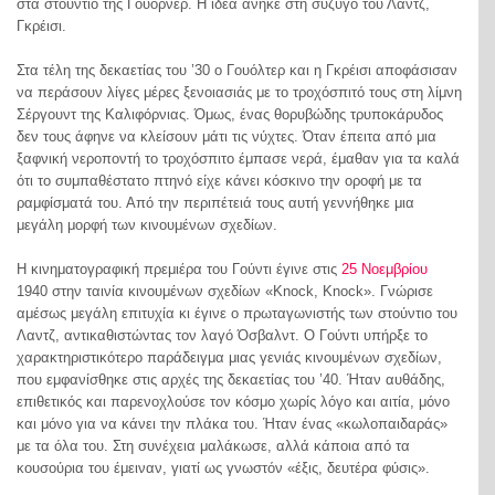
στα στούντιο της Γουόρνερ. Η ιδέα ανήκε στη σύζυγο του Λαντζ,
Γκρέισι.
Στα τέλη της δεκαετίας του ’30 ο Γουόλτερ και η Γκρέισι αποφάσισαν
να περάσουν λίγες μέρες ξενοιασιάς με το τροχόσπιτό τους στη λίμνη
Σέργουντ της Καλιφόρνιας. Όμως, ένας θορυβώδης τρυποκάρυδος
δεν τους άφηνε να κλείσουν μάτι τις νύχτες. Όταν έπειτα από μια
ξαφνική νεροποντή το τροχόσπιτο έμπασε νερά, έμαθαν για τα καλά
ότι το συμπαθέστατο πτηνό είχε κάνει κόσκινο την οροφή με τα
ραμφίσματά του. Από την περιπέτειά τους αυτή γεννήθηκε μια
μεγάλη μορφή των κινουμένων σχεδίων.
Η κινηματογραφική πρεμιέρα του Γούντι έγινε στις
25 Νοεμβρίου
1940 στην ταινία κινουμένων σχεδίων «Knock, Knock». Γνώρισε
αμέσως μεγάλη επιτυχία κι έγινε ο πρωταγωνιστής των στούντιο του
Λαντζ, αντικαθιστώντας τον λαγό Όσβαλντ. Ο Γούντι υπήρξε το
χαρακτηριστικότερο παράδειγμα μιας γενιάς κινουμένων σχεδίων,
που εμφανίσθηκε στις αρχές της δεκαετίας του ’40. Ήταν αυθάδης,
επιθετικός και παρενοχλούσε τον κόσμο χωρίς λόγο και αιτία, μόνο
και μόνο για να κάνει την πλάκα του. Ήταν ένας «κωλοπαιδαράς»
με τα όλα του. Στη συνέχεια μαλάκωσε, αλλά κάποια από τα
κουσούρια του έμειναν, γιατί ως γνωστόν «έξις, δευτέρα φύσις».