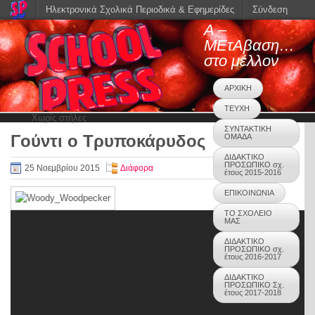
Ηλεκτρονικά Σχολικά Περιοδικά & Εφημερίδες
Σύνδεση
Α –
ΜΕτΑβαση…
στο μέλλον
ΑΡΧΙΚΗ
ΤΕΥΧΗ
Χωρίς στήλες
ΣΥΝΤΑΚΤΙΚΗ
Γούντι ο Τρυποκάρυδος
ΟΜΑΔΑ
0
ΔΙΔΑΚΤΙΚΟ
ΠΡΟΣΩΠΙΚΟ σχ.
25 Νοεμβρίου 2015
Διάφορα
έτους 2015-2016
ΕΠΙΚΟΙΝΩΝΙΑ
ΤΟ ΣΧΟΛΕΙΟ
ΜΑΣ
ΔΙΔΑΚΤΙΚΟ
ΠΡΟΣΩΠΙΚΟ σχ.
έτους 2016-2017
ΔΙΔΑΚΤΙΚΟ
ΠΡΟΣΩΠΙΚΟ Σχ.
έτους 2017-2018