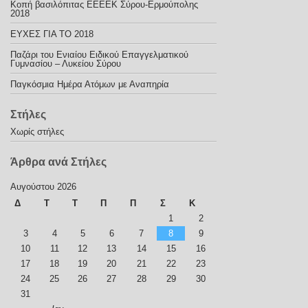
Κοπή βασιλόπιτας ΕΕΕΕΚ Σύρου-Ερμούπολης
2018
ΕΥΧΕΣ ΓΙΑ ΤΟ 2018
Παζάρι του Ενιαίου Ειδικού Επαγγελματικού
Γυμνασίου – Λυκείου Σύρου
Παγκόσμια Ημέρα Ατόμων με Αναπηρία
Στήλες
Χωρίς στήλες
Άρθρα ανά Στήλες
Αυγούστου 2026
Δ
Τ
Τ
Π
Π
Σ
Κ
1
2
3
4
5
6
7
8
9
10
11
12
13
14
15
16
17
18
19
20
21
22
23
24
25
26
27
28
29
30
31