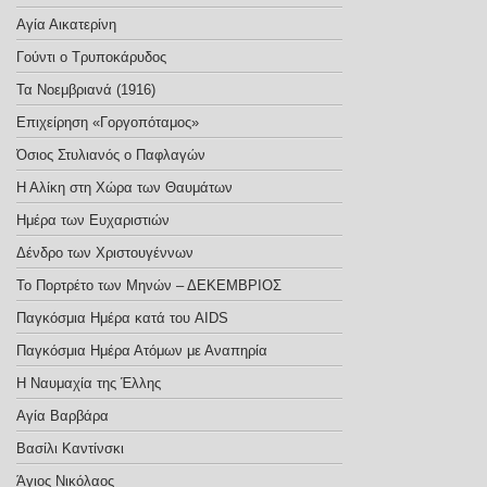
Αγία Αικατερίνη
Γούντι ο Τρυποκάρυδος
Τα Νοεμβριανά (1916)
Επιχείρηση «Γοργοπόταμος»
Όσιος Στυλιανός ο Παφλαγών
Η Αλίκη στη Χώρα των Θαυμάτων
Ημέρα των Ευχαριστιών
Δένδρο των Χριστουγέννων
Το Πορτρέτο των Μηνών – ΔΕΚΕΜΒΡΙΟΣ
Παγκόσμια Ημέρα κατά του AIDS
Παγκόσμια Ημέρα Ατόμων με Αναπηρία
Η Ναυμαχία της Έλλης
Αγία Βαρβάρα
Βασίλι Καντίνσκι
Άγιος Νικόλαος