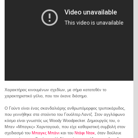
Χαρακτήρας κινουμένων σχεδίων, με σήμα κατατεθέν το
χαρακτηριστικό γέλιο, που τον έκανε διάσημο.
Ο Γούντι είναι ένας σκανδαλιάρης ανθρωπόμορφος τρυποκάρυδος,
που γεννήθηκε στα στούντιο του Γουόλτερ Λαντζ. Στον αγγλόφωνο
κόσμο είναι γνωστός ως Woody Woodpecker. Δημιουργός του, ο
Μπεν «Μπαγκς» Χαρνταγουέι, που είχε καθοριστική συμβολή στον
σχεδιασμό του
Μπαγκς Μπάνι
και του
Ντάφι Ντακ
, όταν δούλευε