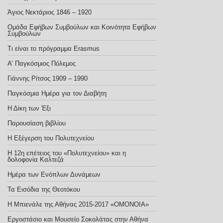
Άγιος Νεκτάριος 1846 – 1920
Ομάδα Εφήβων Συμβούλων και Κοινότητα Εφήβων
Συμβούλων
Τι είναι το πρόγραμμα Erasmus
Α’ Παγκόσμιος Πόλεμος
Γιάννης Ρίτσος 1909 – 1990
Παγκόσμια Ημέρα για τον Διαβήτη
Η Δίκη των Έξι
Παρουσίαση βιβλίου
Η Εξέγερση του Πολυτεχνείου
Η 12η επέτειος του «Πολυτεχνείου» και η
δολοφονία Καλτεζά
Ημέρα των Ενόπλων Δυνάμεων
Τα Εισόδια της Θεοτόκου
Η Μπιενάλε της Αθήνας 2015-2017 «ΟΜΟΝΟΙΑ»
Εργοστάσιο και Μουσείο Σοκολάτας στην Αθήνα