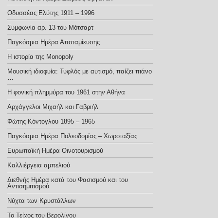
Οδυσσέας Ελύτης 1911 – 1996
Συμφωνία αρ. 13 του Μότσαρτ
Παγκόσμια Ημέρα Αποταμίευσης
Η ιστορία της Monopoly
Μουσική ιδιοφυία: Τυφλός με αυτισμό, παίζει πιάνο
…
Η φονική πλημμύρα του 1961 στην Αθήνα
Αρχάγγελοι Μιχαήλ και Γαβριήλ
Φώτης Κόντογλου 1895 – 1965
Παγκόσμια Ημέρα Πολεοδομίας – Χωροταξίας
Ευρωπαϊκή Ημέρα Οινοτουρισμού
Καλλιέργεια αμπελιού
Διεθνής Ημέρα κατά του Φασισμού και του
Αντισημιτισμού
Νύχτα των Κρυστάλλων
Το Τείχος του Βερολίνου