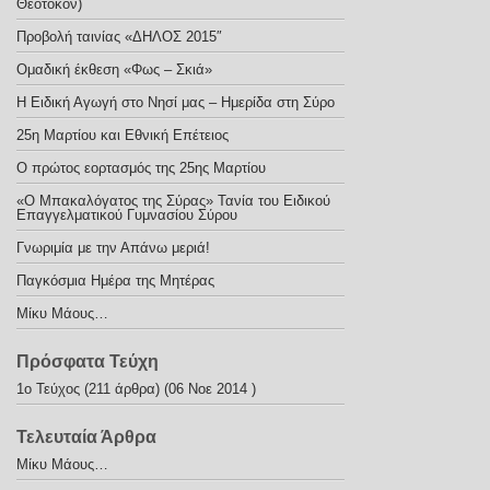
Θεοτόκον)
Προβολή ταινίας «ΔΗΛΟΣ 2015″
Ομαδική έκθεση «Φως – Σκιά»
Η Ειδική Αγωγή στο Νησί μας – Ημερίδα στη Σύρο
25η Μαρτίου και Εθνική Επέτειος
Ο πρώτος εορτασμός της 25ης Μαρτίου
«Ο Μπακαλόγατος της Σύρας» Τανία του Ειδικού
Επαγγελματικού Γυμνασίου Σύρου
Γνωριμία με την Απάνω μεριά!
Παγκόσμια Ημέρα της Μητέρας
Μίκυ Μάους…
Πρόσφατα Τεύχη
1ο Τεύχος
(211 άρθρα) (06 Νοε 2014 )
Τελευταία Άρθρα
Μίκυ Μάους…