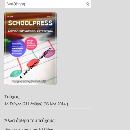
Α - ΜΕτΑβαση...στο μέλλον
Τεύχος
1ο Τεύχος
(211 άρθρα) (06 Νοε 2014 )
Άλλα άρθρα του τεύχους:
Βοτανικοί κήποι της Ελλάδας